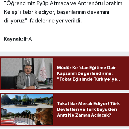
"Öğrencimiz Eyüp Atmaca ve Antrenörü İbrahim
Keleş’ i tebrik ediyor, başarılarının devamını
diliyoruz" ifadelerine yer verildi.
Kaynak:
İHA
Müdür Kır'dan Eğitime Dair
Kapsamlı Değerlendirme:
"Tokat Eğitimde Türkiye'ye
Örnek Olmaya Devam Ediyor"
Tokatlılar Merak Ediyor! Türk
Devletleri ve Türk Büyükleri
Anıtı Ne Zaman Açılacak?