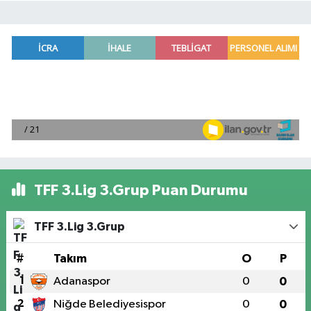
TFF 3.Lig 3.Grup Puan Durumu
TFF 3.Lig 3.Grup
#
Takım
O
P
1
Adanaspor
0
0
2
Niğde Belediyesispor
0
0