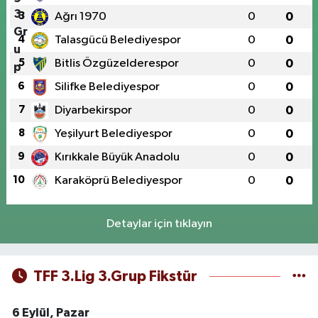
3
Ağrı 1970
0
0
4
Talasgücü Belediyespor
0
0
5
Bitlis Özgüzelderespor
0
0
6
Silifke Belediyespor
0
0
7
Diyarbekirspor
0
0
8
Yeşilyurt Belediyespor
0
0
9
Kırıkkale Büyük Anadolu
0
0
10
Karaköprü Belediyespor
0
0
Detaylar için tıklayın
TFF 3.Lig 3.Grup Fikstür
6 Eylül, Pazar