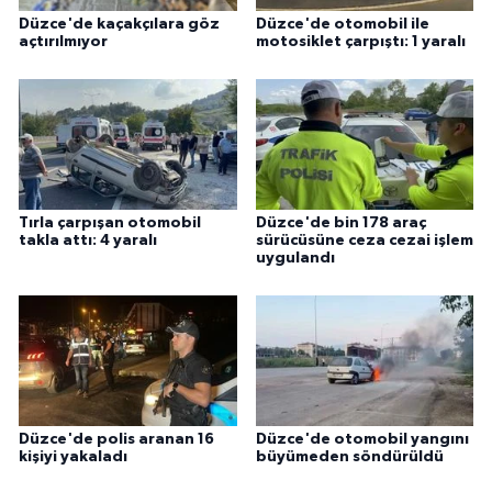
Düzce'de kaçakçılara göz
Düzce'de otomobil ile
açtırılmıyor
motosiklet çarpıştı: 1 yaralı
Tırla çarpışan otomobil
Düzce'de bin 178 araç
takla attı: 4 yaralı
sürücüsüne ceza cezai işlem
uygulandı
Düzce'de polis aranan 16
Düzce'de otomobil yangını
kişiyi yakaladı
büyümeden söndürüldü