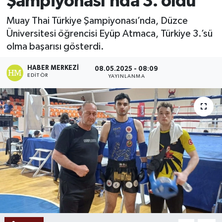
Şampiyonası’nda 3. oldu
Ekonomi
Muay Thai Türkiye Şampiyonası’nda, Düzce
Üniversitesi öğrencisi Eyüp Atmaca, Türkiye 3.’sü
Sağlık
olma başarısı gösterdi.
Tokat Haber
HABER MERKEZI
08.05.2025 - 08:09
EDITÖR
YAYINLANMA