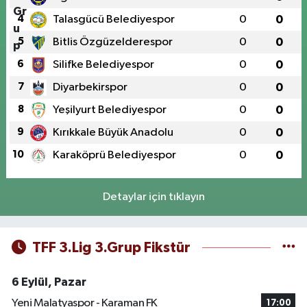
4
Talasgücü Belediyespor
0
0
5
Bitlis Özgüzelderespor
0
0
6
Silifke Belediyespor
0
0
7
Diyarbekirspor
0
0
8
Yeşilyurt Belediyespor
0
0
9
Kırıkkale Büyük Anadolu
0
0
10
Karaköprü Belediyespor
0
0
Detaylar için tıklayın
TFF 3.Lig 3.Grup Fikstür
6 Eylül, Pazar
Yeni Malatyaspor - Karaman FK
17:00