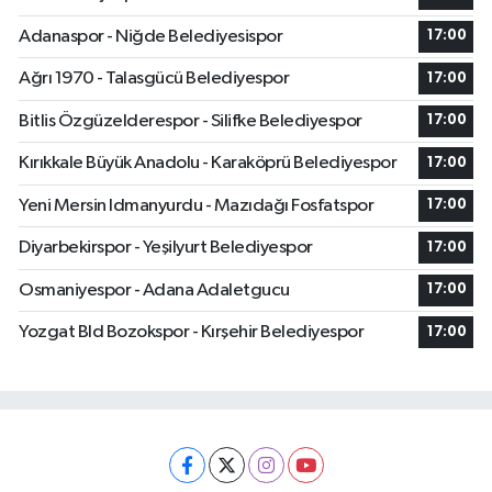
Adanaspor - Niğde Belediyesispor
17:00
Ağrı 1970 - Talasgücü Belediyespor
17:00
Bitlis Özgüzelderespor - Silifke Belediyespor
17:00
Kırıkkale Büyük Anadolu - Karaköprü Belediyespor
17:00
Yeni Mersin Idmanyurdu - Mazıdağı Fosfatspor
17:00
Diyarbekirspor - Yeşilyurt Belediyespor
17:00
Osmaniyespor - Adana Adaletgucu
17:00
Yozgat Bld Bozokspor - Kırşehir Belediyespor
17:00