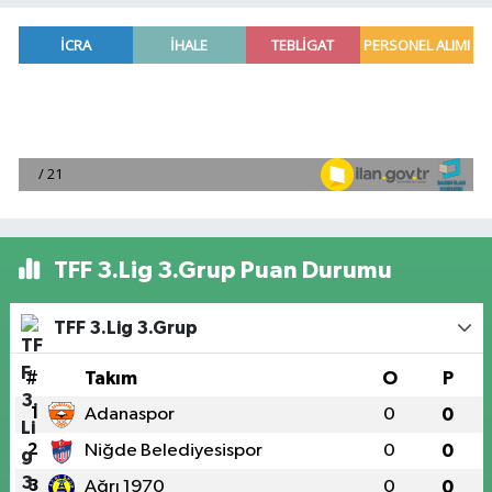
TFF 3.Lig 3.Grup Puan Durumu
TFF 3.Lig 3.Grup
#
Takım
O
P
1
Adanaspor
0
0
2
Niğde Belediyesispor
0
0
3
Ağrı 1970
0
0