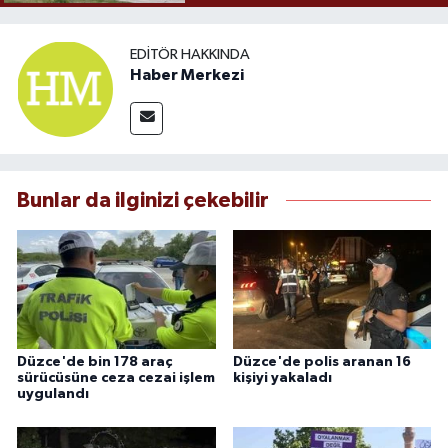
EDITÖR HAKKINDA
Haber Merkezi
Bunlar da ilginizi çekebilir
Düzce'de bin 178 araç
Düzce'de polis aranan 16
sürücüsüne ceza cezai işlem
kişiyi yakaladı
uygulandı