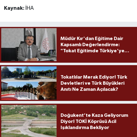
Kaynak:
İHA
Müdür Kır'dan Eğitime Dair
Kapsamlı Değerlendirme:
"Tokat Eğitimde Türkiye'ye
Örnek Olmaya Devam Ediyor"
Tokatlılar Merak Ediyor! Türk
Devletleri ve Türk Büyükleri
Anıtı Ne Zaman Açılacak?
Doğukent’te Kaza Geliyorum
Diyor! TOKİ Köprüsü Acil
Işıklandırma Bekliyor