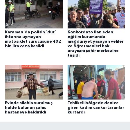
Karaman'da polisin 'dur'
Konkordato ilan eden
ihtarına uymayan
eğitim kurumunda
motosiklet sürücüsüne 402
mağduriyet yaşayan veliler
bin lira ceza kesildi
ve öğretmenleri hak
arayışını şehir merkezine
taşıdı
Evinde silahla vurulmuş
Tehlikeli bölgede denize
halde bulunan şahıs
giren kadını cankurtaranlar
hastaneye kaldırıldı
kurtardı