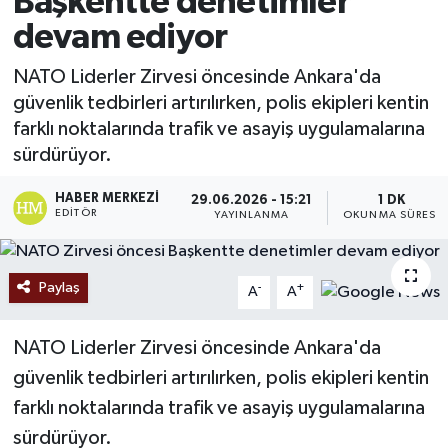
Başkentte denetimler
devam ediyor
Ekonomi
NATO Liderler Zirvesi öncesinde Ankara'da
Sağlık
güvenlik tedbirleri artırılırken, polis ekipleri kentin
farklı noktalarında trafik ve asayiş uygulamalarına
Tokat Haber
sürdürüyor.
HABER MERKEZI
29.06.2026 - 15:21
1 DK
EDITÖR
YAYINLANMA
OKUNMA SÜRESI
Paylaş
-
+
A
A
NATO Liderler Zirvesi öncesinde Ankara'da
güvenlik tedbirleri artırılırken, polis ekipleri kentin
farklı noktalarında trafik ve asayiş uygulamalarına
sürdürüyor.