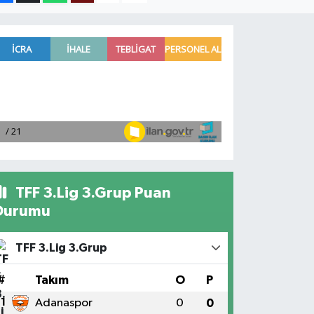
TFF 3.Lig 3.Grup Puan
Durumu
TFF 3.Lig 3.Grup
#
Takım
O
P
1
Adanaspor
0
0