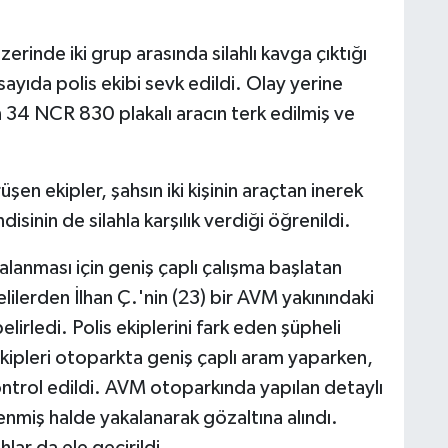
rinde iki grup arasında silahlı kavga çıktığı
yıda polis ekibi sevk edildi. Olay yerine
n 34 NCR 830 plakalı aracın terk edilmiş ve
en ekipler, şahsın iki kişinin araçtan inerek
isinin de silahla karşılık verdiği öğrenildi.
alanması için geniş çaplı çalışma başlatan
ilerden İlhan Ç.'nin (23) bir AVM yakınındaki
irledi. Polis ekiplerini fark eden şüpheli
kipleri otoparkta geniş çaplı aram yaparken,
ontrol edildi. AVM otoparkında yapılan detaylı
lenmiş halde yakalanarak gözaltına alındı.
hlar da ele geçirildi.