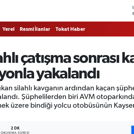
Yerel
Resmi İlanlar
Tokat Haber
ahlı çatışma sonrası k
syonla yakalandı
kan silahlı kavganın ardından kaçan şüphelil
andı. Şüphelilerden biri AVM otoparkında 
mek üzere bindiği yolcu otobüsünün Kayse
2 DK
OKUNMA SÜRESI