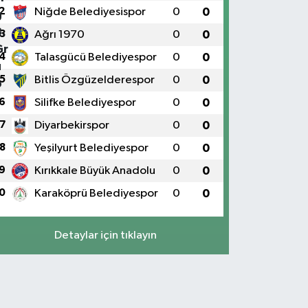
2
Niğde Belediyesispor
0
0
3
Ağrı 1970
0
0
4
Talasgücü Belediyespor
0
0
5
Bitlis Özgüzelderespor
0
0
6
Silifke Belediyespor
0
0
7
Diyarbekirspor
0
0
8
Yeşilyurt Belediyespor
0
0
9
Kırıkkale Büyük Anadolu
0
0
0
Karaköprü Belediyespor
0
0
Detaylar için tıklayın