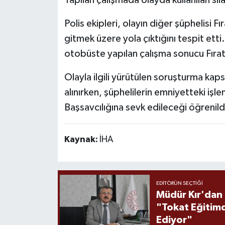
Polis ekipleri, olayın diğer şüphelisi F
gitmek üzere yola çıktığını tespit ett
otobüste yapılan çalışma sonucu Fırat 
Olayla ilgili yürütülen soruşturma kap
alınırken, şüphelilerin emniyetteki iş
Başsavcılığına sevk edileceği öğrenild
Kaynak:
İHA
EDITÖRÜN SEÇTIĞI
Müdür Kır'dan
"Tokat Eğitim
Ediyor"