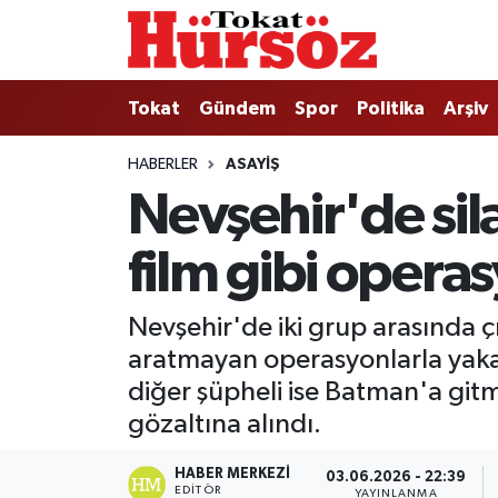
Tokat
Nöbetçi Eczaneler
Tokat
Gündem
Spor
Politika
Arşiv
Türkiye Gündemi
Hava Durumu
HABERLER
ASAYIŞ
Nevşehir'de sil
Gündem
Tokat Namaz Vakitleri
film gibi opera
Asayiş
Trafik Durumu
Spor
Süper Lig Puan Durumu ve Fikstür
Nevşehir'de iki grup arasında çı
aratmayan operasyonlarla yakal
Politika
Tüm Manşetler
diğer şüpheli ise Batman'a git
gözaltına alındı.
Tokat Spor
Son Dakika Haberleri
HABER MERKEZI
03.06.2026 - 22:39
Eğitim
Haber Arşivi
EDITÖR
YAYINLANMA