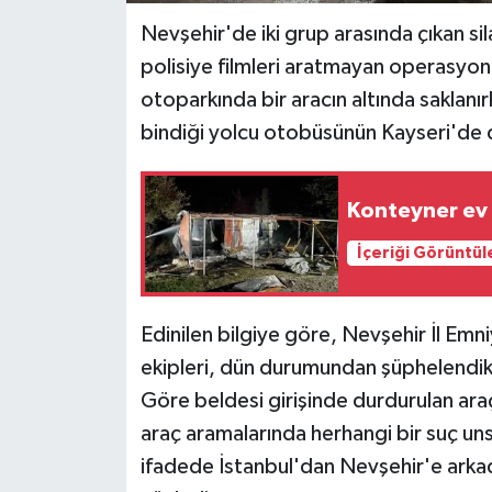
Nevşehir'de iki grup arasında çıkan sil
polisiye filmleri aratmayan operasyonl
otoparkında bir aracın altında saklanı
bindiği yolcu otobüsünün Kayseri'de d
Konteyner ev 
İçeriği Görüntül
Edinilen bilgiye göre, Nevşehir İl E
ekipleri, dün durumundan şüphelendikl
Göre beldesi girişinde durdurulan araç
araç aramalarında herhangi bir suç unsu
ifadede İstanbul'dan Nevşehir'e arkada