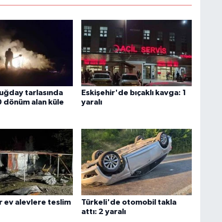
buğday tarlasında
Eskişehir'de bıçaklı kavga: 1
0 dönüm alan küle
yaralı
 ev alevlere teslim
Türkeli'de otomobil takla
attı: 2 yaralı