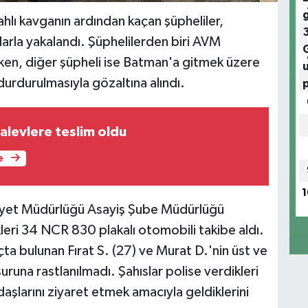
ahlı kavganın ardından kaçan şüpheliler,
arla yakalandı. Şüphelilerden biri AVM
rken, diğer şüpheli ise Batman'a gitmek üzere
urdurulmasıyla gözaltına alındı.
alevlere teslim oldu
e
1
mniyet Müdürlüğü Asayiş Şube Müdürlüğü
eri 34 NCR 830 plakalı otomobili takibe aldı.
ta bulunan Fırat S. (27) ve Murat D.'nin üst ve
runa rastlanılmadı. Şahıslar polise verdikleri
şlarını ziyaret etmek amacıyla geldiklerini