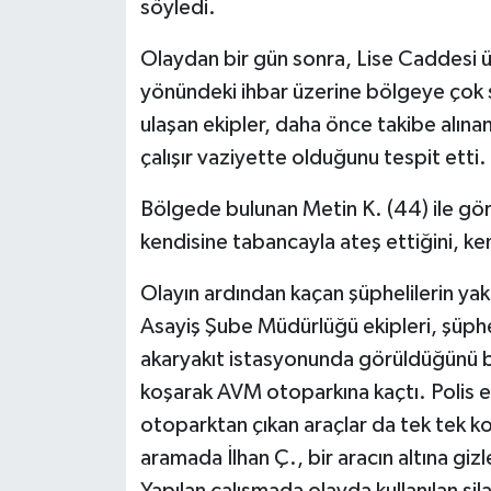
söyledi.
Olaydan bir gün sonra, Lise Caddesi üze
yönündeki ihbar üzerine bölgeye çok sa
ulaşan ekipler, daha önce takibe alına
çalışır vaziyette olduğunu tespit etti.
Bölgede bulunan Metin K. (44) ile görüş
kendisine tabancayla ateş ettiğini, kend
Olayın ardından kaçan şüphelilerin yak
Asayiş Şube Müdürlüğü ekipleri, şüphel
akaryakıt istasyonunda görüldüğünü bel
koşarak AVM otoparkına kaçtı. Polis e
otoparktan çıkan araçlar da tek tek k
aramada İlhan Ç., bir aracın altına giz
Yapılan çalışmada olayda kullanılan sila