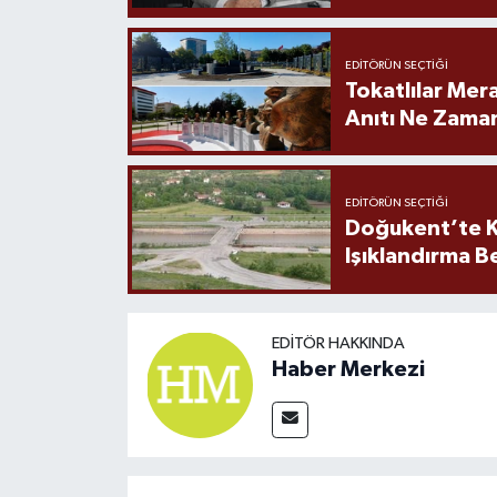
EDITÖRÜN SEÇTIĞI
Tokatlılar Mera
Anıtı Ne Zaman
EDITÖRÜN SEÇTIĞI
Doğukent’te K
Işıklandırma B
EDITÖR HAKKINDA
Haber Merkezi