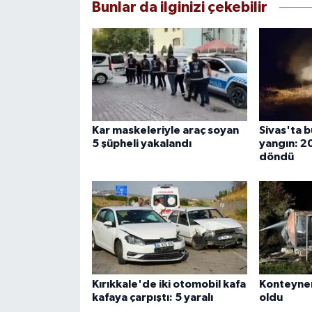
Bunlar da ilginizi çekebilir
Kar maskeleriyle araç soyan
Sivas'ta 
5 şüpheli yakalandı
yangın: 2
döndü
Kırıkkale'de iki otomobil kafa
Konteyner
kafaya çarpıştı: 5 yaralı
oldu