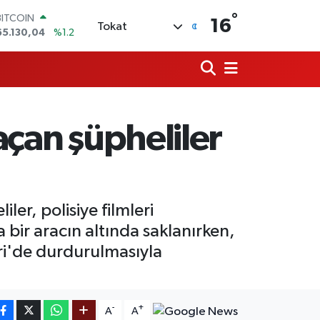
65.130,04
%1.2
°
16
DOLAR
Tokat
47,7106
%0.17
EURO
55,1652
%0.27
STERLİN
64,4046
%0.35
GRAM ALTIN
6648.99
%2.59
açan şüpheliler
BİST100
13.773
%-19
er, polisiye filmleri
bir aracın altında saklanırken,
ri'de durdurulmasıyla
-
+
A
A