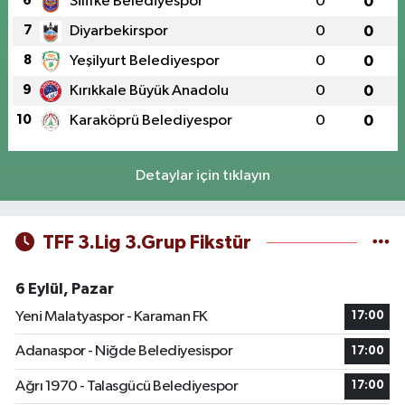
6
Silifke Belediyespor
0
0
7
Diyarbekirspor
0
0
8
Yeşilyurt Belediyespor
0
0
9
Kırıkkale Büyük Anadolu
0
0
10
Karaköprü Belediyespor
0
0
Detaylar için tıklayın
TFF 3.Lig 3.Grup Fikstür
6 Eylül, Pazar
Yeni Malatyaspor - Karaman FK
17:00
Adanaspor - Niğde Belediyesispor
17:00
Ağrı 1970 - Talasgücü Belediyespor
17:00