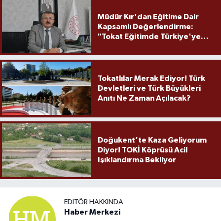
Müdür Kır'dan Eğitime Dair
Kapsamlı Değerlendirme:
"Tokat Eğitimde Türkiye'ye
Örnek Olmaya Devam Ediyor"
Tokatlılar Merak Ediyor! Türk
Devletleri ve Türk Büyükleri
Anıtı Ne Zaman Açılacak?
Doğukent’te Kaza Geliyorum
Diyor! TOKİ Köprüsü Acil
Işıklandırma Bekliyor
EDITÖR HAKKINDA
Haber Merkezi