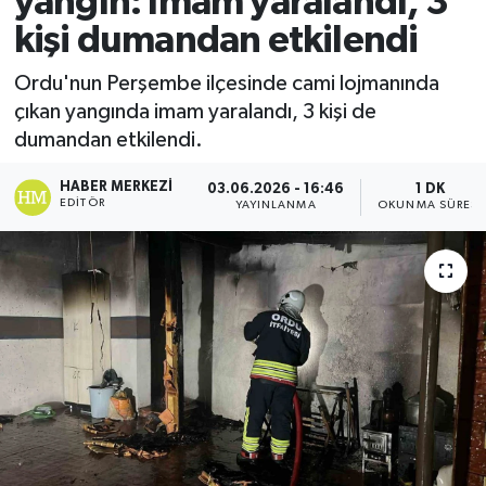
yangın: İmam yaralandı, 3
kişi dumandan etkilendi
Ekonomi
Ordu'nun Perşembe ilçesinde cami lojmanında
Sağlık
çıkan yangında imam yaralandı, 3 kişi de
dumandan etkilendi.
Tokat Haber
HABER MERKEZI
03.06.2026 - 16:46
1 DK
EDITÖR
YAYINLANMA
OKUNMA SÜRESI