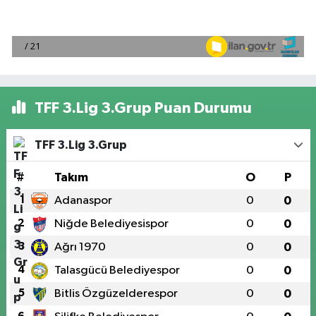
TFF 3.Lig 3.Grup Puan Durumu
TFF 3.Lig 3.Grup
#
Takım
O
P
1
Adanaspor
0
0
2
Niğde Belediyesispor
0
0
3
Ağrı 1970
0
0
4
Talasgücü Belediyespor
0
0
5
Bitlis Özgüzelderespor
0
0