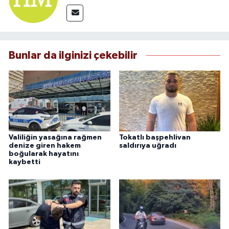
Bunlar da ilginizi çekebilir
Valiliğin yasağına rağmen
Tokatlı başpehlivan
denize giren hakem
saldırıya uğradı
boğularak hayatını
kaybetti