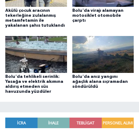
Akülü çocuk aracının
Bolu'da virajı alamayan
tekerleğine zulalanmış
motosiklet otomobile
metamfetamin ile
çarptı
yakalanan şahıs tutuklandı
Bolu'da tehlikeli serinlik:
Bolu'da anız yangını
Yasağa ve elektrik akımına
ağaçlık alana sıçramadan
aldırış etmeden süs
söndürüldü
havuzunda yüzdüler