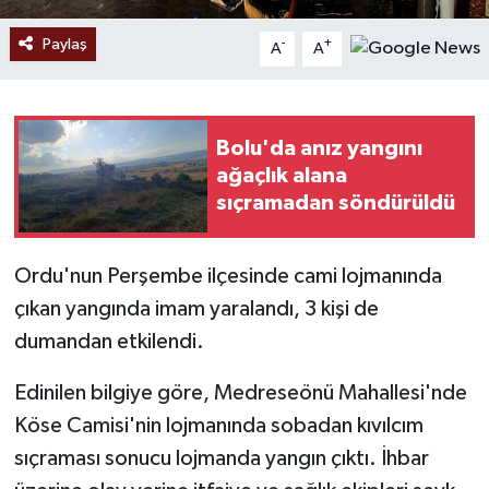
Paylaş
-
+
A
A
Bolu'da anız yangını
ağaçlık alana
sıçramadan söndürüldü
Ordu'nun Perşembe ilçesinde cami lojmanında
çıkan yangında imam yaralandı, 3 kişi de
dumandan etkilendi.
Edinilen bilgiye göre, Medreseönü Mahallesi'nde
Köse Camisi'nin lojmanında sobadan kıvılcım
sıçraması sonucu lojmanda yangın çıktı. İhbar