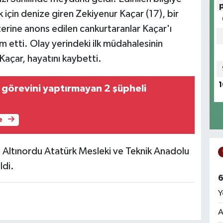
k için denize giren Zekiyenur Kaçar (17), bir
rine anons edilen cankurtaranlar Kaçar'ı
im etti. Olay yerindeki ilk müdahalesinin
Kaçar, hayatını kaybetti.
1
p görevini yaptırmayan 2 şüpheli
e
 Altınordu Atatürk Mesleki ve Teknik Anadolu
ldi.
6
Y
A