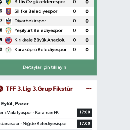
5
Bitlis Özgüzelderespor
0
0
6
Silifke Belediyespor
0
0
7
Diyarbekirspor
0
0
8
Yeşilyurt Belediyespor
0
0
9
Kırıkkale Büyük Anadolu
0
0
0
Karaköprü Belediyespor
0
0
Detaylar için tıklayın
TFF 3.Lig 3.Grup Fikstür
 Eylül, Pazar
eni Malatyaspor - Karaman FK
17:00
danaspor - Niğde Belediyesispor
17:00