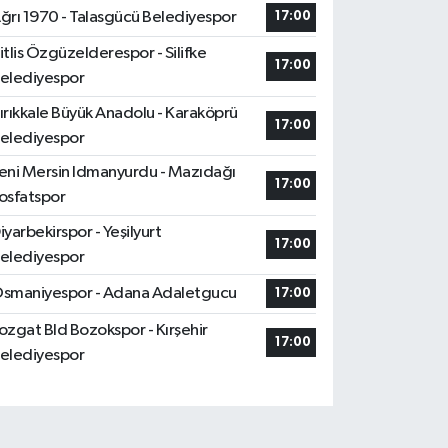
ğrı 1970 - Talasgücü Belediyespor
17:00
itlis Özgüzelderespor - Silifke
17:00
elediyespor
ırıkkale Büyük Anadolu - Karaköprü
17:00
elediyespor
eni Mersin Idmanyurdu - Mazıdağı
17:00
osfatspor
iyarbekirspor - Yeşilyurt
17:00
elediyespor
smaniyespor - Adana Adaletgucu
17:00
ozgat Bld Bozokspor - Kırşehir
17:00
elediyespor