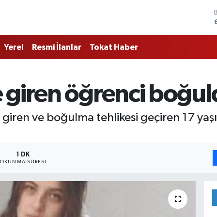
Yerel
Resmi İlanlar
Tokat Haber
 giren öğrenci boğul
giren ve boğulma tehlikesi geçiren 17 yaşın
1 DK
OKUNMA SÜRESI