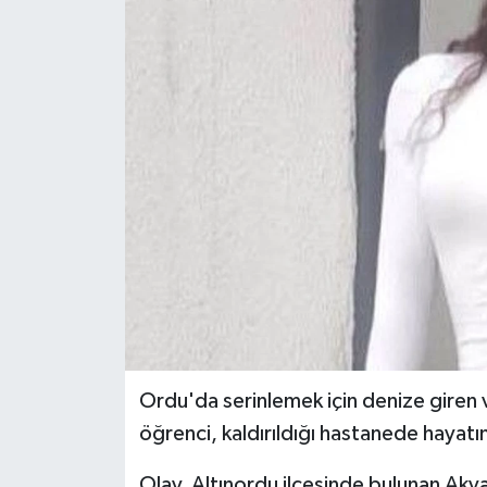
Ekonomi
Sağlık
Tokat Haber
Ordu'da serinlemek için denize giren 
öğrenci, kaldırıldığı hastanede hayatın
Olay, Altınordu ilçesinde bulunan Akya