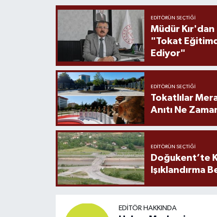
EDITÖRÜN SEÇTIĞI
Müdür Kır'dan
"Tokat Eğitim
Ediyor"
EDITÖRÜN SEÇTIĞI
Tokatlılar Mera
Anıtı Ne Zaman
EDITÖRÜN SEÇTIĞI
Doğukent’te K
Işıklandırma B
EDITÖR HAKKINDA