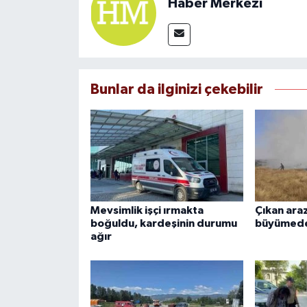
Haber Merkezi
Bunlar da ilginizi çekebilir
Mevsimlik işçi ırmakta
Çıkan araz
boğuldu, kardeşinin durumu
büyümede
ağır