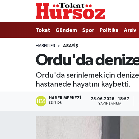
Tokat
Nöbetçi Eczaneler
Tokat
Gündem
Spor
Politika
Arşiv
Türkiye Gündemi
Hava Durumu
HABERLER
ASAYIŞ
Ordu'da denize
Gündem
Tokat Namaz Vakitleri
Asayiş
Trafik Durumu
Ordu'da serinlemek için denize 
hastanede hayatını kaybetti.
Spor
Süper Lig Puan Durumu ve Fikstür
HABER MERKEZI
25.06.2026 - 18:57
Politika
Tüm Manşetler
EDITÖR
YAYINLANMA
Tokat Spor
Son Dakika Haberleri
Eğitim
Haber Arşivi