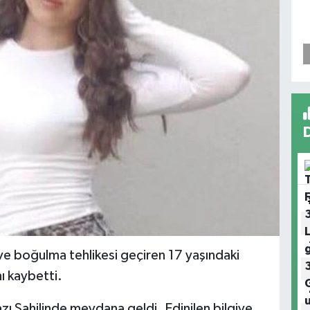
ve boğulma tehlikesi geçiren 17 yaşındaki
ı kaybetti.
zı Sahilinde meydana geldi. Edinilen bilgiye