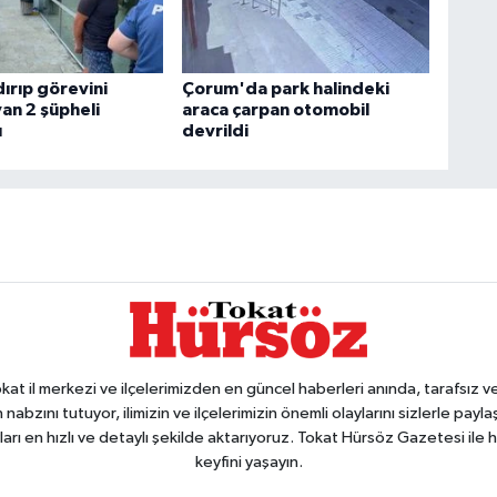
dırıp görevini
Çorum'da park halindeki
an 2 şüpheli
araca çarpan otomobil
ı
devrildi
 il merkezi ve ilçelerimizden en güncel haberleri anında, tarafsız ve e
 nabzını tutuyor, ilimizin ve ilçelerimizin önemli olaylarını sizlerle pay
arı en hızlı ve detaylı şekilde aktarıyoruz. Tokat Hürsöz Gazetesi il
keyfini yaşayın.