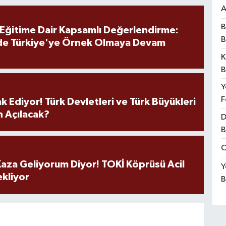
A
B
 Eğitime Dair Kapsamlı Değerlendirme:
B
de Türkiye'ye Örnek Olmaya Devam
K
B
Y
F
k Ediyor! Türk Devletleri ve Türk Büyükleri
 Açılacak?
D
B
O
aza Geliyorum Diyor! TOKİ Köprüsü Acil
Y
ekliyor
B