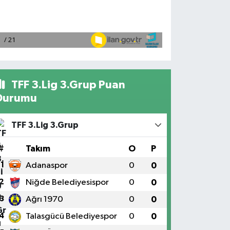
TFF 3.Lig 3.Grup Puan
Durumu
TFF 3.Lig 3.Grup
#
Takım
O
P
1
Adanaspor
0
0
2
Niğde Belediyesispor
0
0
3
Ağrı 1970
0
0
4
Talasgücü Belediyespor
0
0