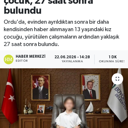
çocuk, 27 saat sonra
bulundu
Ekonomi
Ordu'da, evinden ayrıldıktan sonra bir daha
Sağlık
kendisinden haber alınmayan 13 yaşındaki kız
çocuğu, yürütülen çalışmaların ardından yaklaşık
Tokat Haber
27 saat sonra bulundu.
HABER MERKEZI
22.06.2026 - 14:28
1 DK
EDITÖR
YAYINLANMA
OKUNMA SÜRESI