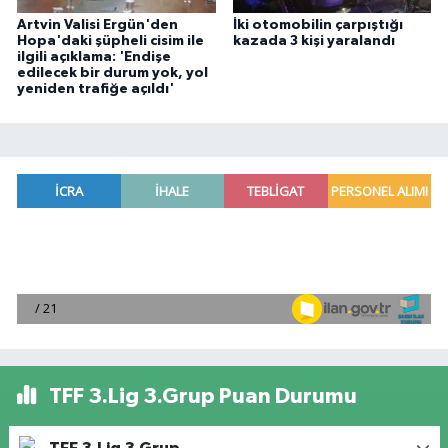
Artvin Valisi Ergün'den
İki otomobilin çarpıştığı
Hopa'daki şüpheli cisim ile
kazada 3 kişi yaralandı
ilgili açıklama: 'Endişe
edilecek bir durum yok, yol
yeniden trafiğe açıldı'
TFF 3.Lig 3.Grup Puan Durumu