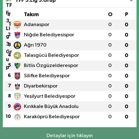
TFF 3.Lig 3.Grup
#
Takım
O
P
1
Adanaspor
0
0
2
Niğde Belediyesispor
0
0
3
Ağrı 1970
0
0
4
Talasgücü Belediyespor
0
0
5
Bitlis Özgüzelderespor
0
0
6
Silifke Belediyespor
0
0
7
Diyarbekirspor
0
0
8
Yeşilyurt Belediyespor
0
0
9
Kırıkkale Büyük Anadolu
0
0
10
Karaköprü Belediyespor
0
0
Detaylar için tıklayın