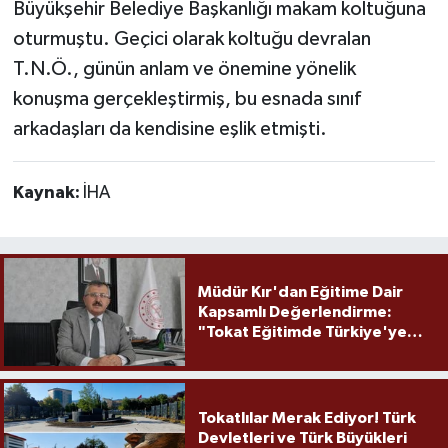
Büyükşehir Belediye Başkanlığı makam koltuğuna
oturmuştu. Geçici olarak koltuğu devralan
T.N.Ö., günün anlam ve önemine yönelik
konuşma gerçekleştirmiş, bu esnada sınıf
arkadaşları da kendisine eşlik etmişti.
Kaynak:
İHA
Müdür Kır'dan Eğitime Dair
Kapsamlı Değerlendirme:
"Tokat Eğitimde Türkiye'ye
Örnek Olmaya Devam Ediyor"
Tokatlılar Merak Ediyor! Türk
Devletleri ve Türk Büyükleri