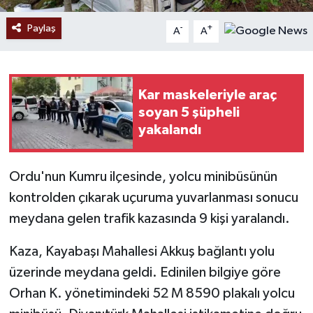
Paylaş
-
+
A
A
Kar maskeleriyle araç
soyan 5 şüpheli
yakalandı
Ordu'nun Kumru ilçesinde, yolcu minibüsünün
kontrolden çıkarak uçuruma yuvarlanması sonucu
meydana gelen trafik kazasında 9 kişi yaralandı.
Kaza, Kayabaşı Mahallesi Akkuş bağlantı yolu
üzerinde meydana geldi. Edinilen bilgiye göre
Orhan K. yönetimindeki 52 M 8590 plakalı yolcu