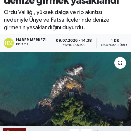
denize girmek yasaklandı
Ekonomi
Ordu Valiliği, yüksek dalga ve rip akıntısı
nedeniyle Ünye ve Fatsa ilçelerinde denize
Sağlık
girmenin yasaklandığını duyurdu.
Tokat Haber
HABER MERKEZI
09.07.2026 - 14:38
1 DK
EDITÖR
YAYINLANMA
OKUNMA SÜRESI