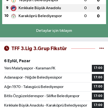
Yeşilyurt Belediyespor
0
0
9
Kırıkkale Büyük Anadolu
0
0
10
Karaköprü Belediyespor
0
0
Detaylar için tıklayın
TFF 3.Lig 3.Grup Fikstür
6 Eylül, Pazar
Yeni Malatyaspor - Karaman FK
17:00
Adanaspor - Niğde Belediyesispor
17:00
Ağrı 1970 - Talasgücü Belediyespor
17:00
Bitlis Özgüzelderespor - Silifke Belediyespor
17:00
Kırıkkale Büyük Anadolu - Karaköprü Belediyespor
17:00