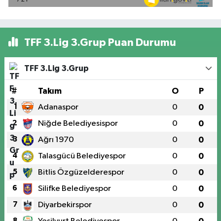
TFF 3.Lig 3.Grup Puan Durumu
TFF 3.Lig 3.Grup
#
Takım
O
P
1
Adanaspor
0
0
2
Niğde Belediyesispor
0
0
3
Ağrı 1970
0
0
4
Talasgücü Belediyespor
0
0
5
Bitlis Özgüzelderespor
0
0
6
Silifke Belediyespor
0
0
7
Diyarbekirspor
0
0
8