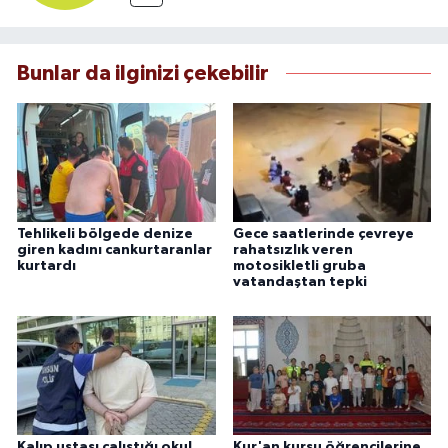
Bunlar da ilginizi çekebilir
Tehlikeli bölgede denize
Gece saatlerinde çevreye
giren kadını cankurtaranlar
rahatsızlık veren
kurtardı
motosikletli gruba
vatandaştan tepki
Kalıp ustası çalıştığı okul
Kur'an kursu öğrencilerine