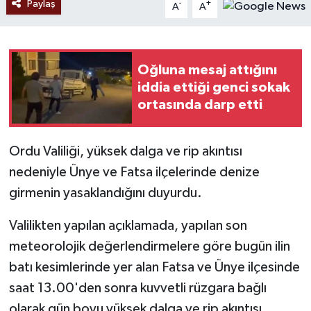
Paylaş
-
+
A
A
Oğluna mesaj attığını
iddia ettiği genci sokak
ortasında darp etti
Ordu Valiliği, yüksek dalga ve rip akıntısı
nedeniyle Ünye ve Fatsa ilçelerinde denize
girmenin yasaklandığını duyurdu.
Valilikten yapılan açıklamada, yapılan son
meteorolojik değerlendirmelere göre bugün ilin
batı kesimlerinde yer alan Fatsa ve Ünye ilçesinde
saat 13.00'den sonra kuvvetli rüzgara bağlı
olarak gün boyu yüksek dalga ve rip akıntısı