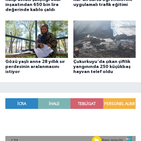
inşaatından 650 bin lira
uygulamalı trafik eğitimi
değerinde kablo çaldı
Gözü yaşlı anne 28 yıllık sır
Çukurkuyu'da çıkan çiftlik
perdesinin aralanmasını
yangınında 250 küçükbaş
istiyor
hayvan telef oldu