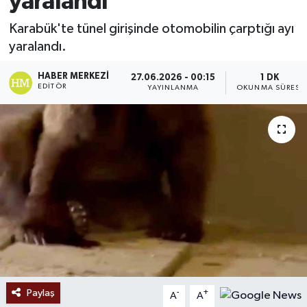
yaralandı
Ekonomi
Karabük'te tünel girişinde otomobilin çarptığı ayı
yaralandı.
Sağlık
HABER MERKEZI
27.06.2026 - 00:15
1 DK
EDITÖR
YAYINLANMA
OKUNMA SÜRESI
Tokat Haber
Paylaş
-
+
A
A