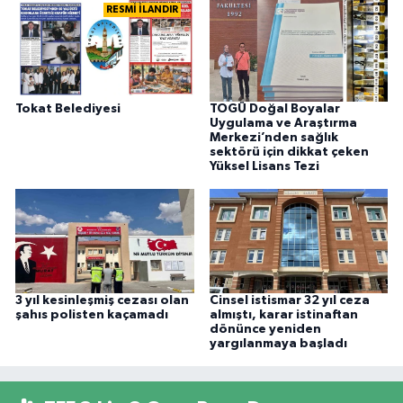
RESMİ İLANDIR
Tokat Belediyesi
TOGÜ Doğal Boyalar
Uygulama ve Araştırma
Merkezi’nden sağlık
sektörü için dikkat çeken
Yüksel Lisans Tezi
3 yıl kesinleşmiş cezası olan
Cinsel istismar 32 yıl ceza
şahıs polisten kaçamadı
almıştı, karar istinaftan
dönünce yeniden
yargılanmaya başladı