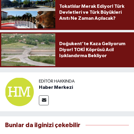
Tokatlılar Merak Ediyor! Türk
Devletleri ve Türk Büyükleri
Anıtı Ne Zaman Açılacak?
Doğukent’te Kaza Geliyorum
Diyor! TOKİ Köprüsü Acil
Işıklandırma Bekliyor
EDITÖR HAKKINDA
Haber Merkezi
Bunlar da ilginizi çekebilir