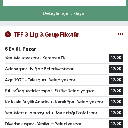
Detaylar için tıklayın
TFF 3.Lig 3.Grup Fikstür
6 Eylül, Pazar
Yeni Malatyaspor - Karaman FK
17:00
Adanaspor - Niğde Belediyesispor
17:00
Ağrı 1970 - Talasgücü Belediyespor
17:00
Bitlis Özgüzelderespor - Silifke Belediyespor
17:00
Kırıkkale Büyük Anadolu - Karaköprü Belediyespor
17:00
Yeni Mersin Idmanyurdu - Mazıdağı Fosfatspor
17:00
Diyarbekirspor - Yeşilyurt Belediyespor
17:00