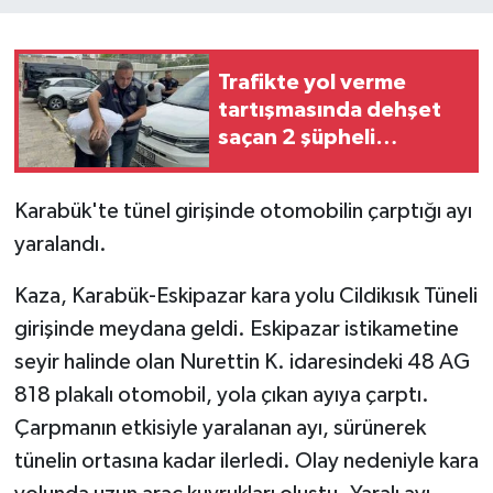
Trafikte yol verme
tartışmasında dehşet
saçan 2 şüpheli
tutuklandı
Karabük'te tünel girişinde otomobilin çarptığı ayı
yaralandı.
Kaza, Karabük-Eskipazar kara yolu Cildikısık Tüneli
girişinde meydana geldi. Eskipazar istikametine
seyir halinde olan Nurettin K. idaresindeki 48 AG
818 plakalı otomobil, yola çıkan ayıya çarptı.
Çarpmanın etkisiyle yaralanan ayı, sürünerek
tünelin ortasına kadar ilerledi. Olay nedeniyle kara