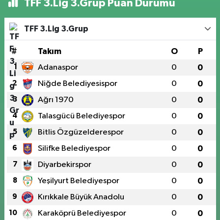
TFF 3.Lig 3.Grup Puan Durumu
TFF 3.Lig 3.Grup
#
Takım
O
P
1
Adanaspor
0
0
2
Niğde Belediyesispor
0
0
3
Ağrı 1970
0
0
4
Talasgücü Belediyespor
0
0
5
Bitlis Özgüzelderespor
0
0
6
Silifke Belediyespor
0
0
7
Diyarbekirspor
0
0
8
Yeşilyurt Belediyespor
0
0
9
Kırıkkale Büyük Anadolu
0
0
10
Karaköprü Belediyespor
0
0