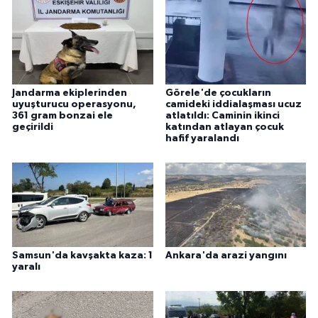
Jandarma ekiplerinden
Görele'de çocukların
uyuşturucu operasyonu,
camideki iddialaşması ucuz
361 gram bonzai ele
atlatıldı: Caminin ikinci
geçirildi
katından atlayan çocuk
hafif yaralandı
Samsun'da kavşakta kaza: 1
Ankara'da arazi yangını
yaralı