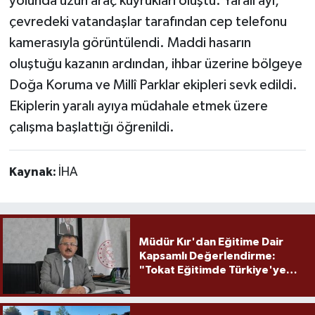
yolunda uzun araç kuyrukları oluştu. Yaralı ayı,
çevredeki vatandaşlar tarafından cep telefonu
kamerasıyla görüntülendi. Maddi hasarın
oluştuğu kazanın ardından, ihbar üzerine bölgeye
Doğa Koruma ve Millî Parklar ekipleri sevk edildi.
Ekiplerin yaralı ayıya müdahale etmek üzere
çalışma başlattığı öğrenildi.
Kaynak:
İHA
Müdür Kır'dan Eğitime Dair
Kapsamlı Değerlendirme:
"Tokat Eğitimde Türkiye'ye
Örnek Olmaya Devam Ediyor"