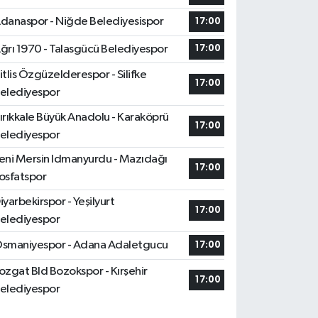
danaspor - Niğde Belediyesispor
17:00
ğrı 1970 - Talasgücü Belediyespor
17:00
itlis Özgüzelderespor - Silifke
17:00
elediyespor
ırıkkale Büyük Anadolu - Karaköprü
17:00
elediyespor
eni Mersin Idmanyurdu - Mazıdağı
17:00
osfatspor
iyarbekirspor - Yeşilyurt
17:00
elediyespor
smaniyespor - Adana Adaletgucu
17:00
ozgat Bld Bozokspor - Kırşehir
17:00
elediyespor