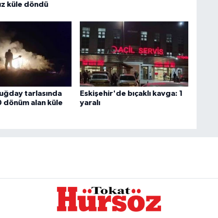
z küle döndü
buğday tarlasında
Eskişehir'de bıçaklı kavga: 1
0 dönüm alan küle
yaralı