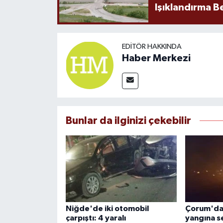
Işıklandırma B
EDITÖR HAKKINDA
Haber Merkezi
Bunlar da ilginizi çekebilir
Niğde'de iki otomobil
Çorum'da 
çarpıştı: 4 yaralı
yangına s