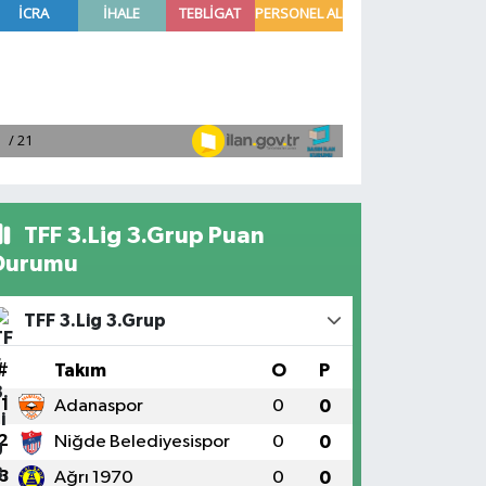
TFF 3.Lig 3.Grup Puan
Durumu
TFF 3.Lig 3.Grup
#
Takım
O
P
1
Adanaspor
0
0
2
Niğde Belediyesispor
0
0
3
Ağrı 1970
0
0