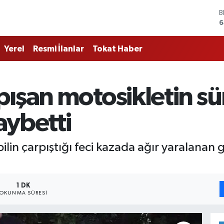
B
6
D
4
Yerel
Resmi İlanlar
Tokat Haber
E
5
S
6
pışan motosikletin s
G
6
B
aybetti
1
ilin çarpıştığı feci kazada ağır yaralanan 
1 DK
OKUNMA SÜRESI