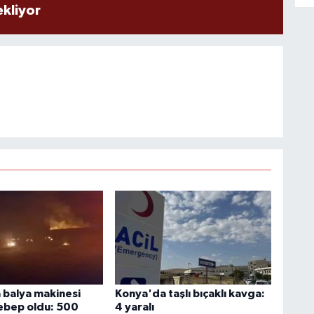
ekliyor
balya makinesi
Konya'da taşlı bıçaklı kavga:
ebep oldu: 500
4 yaralı