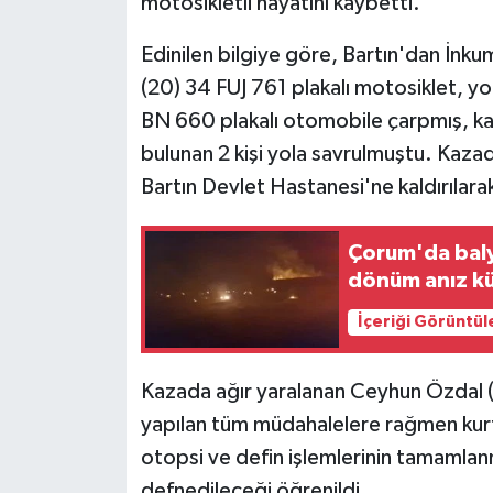
motosikletli hayatını kaybetti.
Edinilen bilgiye göre, Bartın'dan İnk
(20) 34 FUJ 761 plakalı motosiklet, y
BN 660 plakalı otomobile çarpmış, ka
bulunan 2 kişi yola savrulmuştu. Kazad
Bartın Devlet Hastanesi'ne kaldırılarak
Çorum'da baly
dönüm anız k
İçeriği Görüntül
Kazada ağır yaralanan Ceyhun Özdal (2
yapılan tüm müdahalelere rağmen kurt
otopsi ve defin işlemlerinin tamamlan
defnedileceği öğrenildi