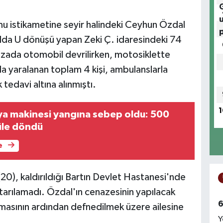
umu istikametine seyir halindeki Ceyhun Özdal
olda U dönüşü yapan Zeki Ç. idaresindeki 74
zada otomobil devrilirken, motosiklette
a yaralanan toplam 4 kişi, ambulanslarla
 tedavi altına alınmıştı.
1
a makinesi yangına sebep oldu: 500
üle döndü
e
0), kaldırıldığı Bartın Devlet Hastanesi'nde
arılamadı. Özdal'ın cenazesinin yapılacak
6
masının ardından defnedilmek üzere ailesine
Y