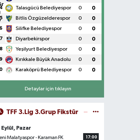
4
Talasgücü Belediyespor
0
0
5
Bitlis Özgüzelderespor
0
0
6
Silifke Belediyespor
0
0
7
Diyarbekirspor
0
0
8
Yeşilyurt Belediyespor
0
0
9
Kırıkkale Büyük Anadolu
0
0
0
Karaköprü Belediyespor
0
0
Detaylar için tıklayın
TFF 3.Lig 3.Grup Fikstür
 Eylül, Pazar
eni Malatyaspor - Karaman FK
17:00