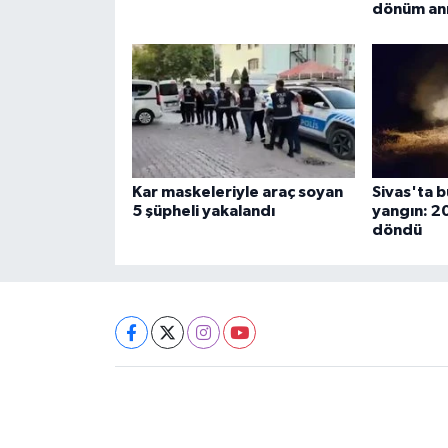
dönüm anı
Kar maskeleriyle araç soyan
Sivas'ta 
5 şüpheli yakalandı
yangın: 2
döndü