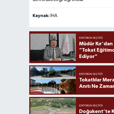
Kaynak:
İHA
EDITÖRÜN SEÇTIĞI
Müdür Kır'dan
"Tokat Eğitim
Ediyor"
EDITÖRÜN SEÇTIĞI
Tokatlılar Mera
Anıtı Ne Zaman
EDITÖRÜN SEÇTIĞI
Doğukent’te K