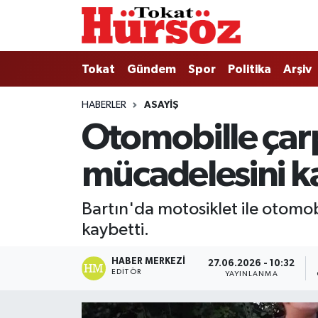
Tokat
Nöbetçi Eczaneler
Tokat
Gündem
Spor
Politika
Arşiv
Türkiye Gündemi
Hava Durumu
HABERLER
ASAYIŞ
Otomobille çar
Gündem
Tokat Namaz Vakitleri
mücadelesini k
Asayiş
Trafik Durumu
Spor
Süper Lig Puan Durumu ve Fikstür
Bartın'da motosiklet ile otomob
kaybetti.
Politika
Tüm Manşetler
HABER MERKEZI
27.06.2026 - 10:32
Tokat Spor
Son Dakika Haberleri
EDITÖR
YAYINLANMA
Eğitim
Haber Arşivi