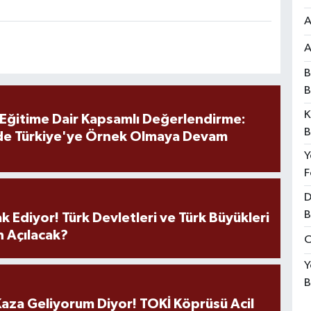
A
A
B
B
K
 Eğitime Dair Kapsamlı Değerlendirme:
B
de Türkiye'ye Örnek Olmaya Devam
Y
F
D
B
k Ediyor! Türk Devletleri ve Türk Büyükleri
 Açılacak?
O
Y
B
aza Geliyorum Diyor! TOKİ Köprüsü Acil