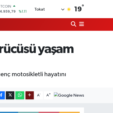
°
ITCOIN
19
Tokat
4.959,79
%1.11
OLAR
7,7436
%0.18
URO
5,2510
%0.32
TERLİN
4,4811
%0.38
ürücüsü yaşam
RAM ALTIN
660.55
%0.03
İST100
3.779
%-14
genç motosikletli hayatını
-
+
A
A