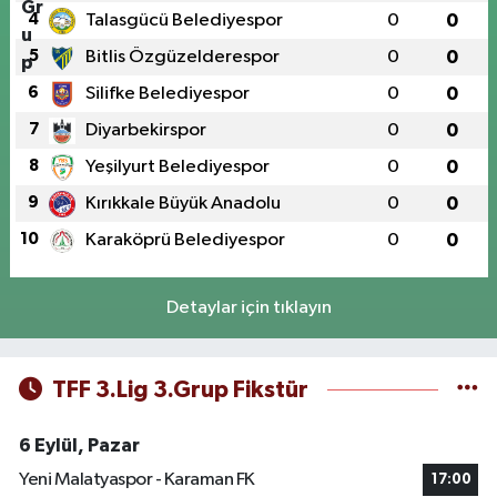
4
Talasgücü Belediyespor
0
0
5
Bitlis Özgüzelderespor
0
0
6
Silifke Belediyespor
0
0
7
Diyarbekirspor
0
0
8
Yeşilyurt Belediyespor
0
0
9
Kırıkkale Büyük Anadolu
0
0
10
Karaköprü Belediyespor
0
0
Detaylar için tıklayın
TFF 3.Lig 3.Grup Fikstür
6 Eylül, Pazar
Yeni Malatyaspor - Karaman FK
17:00