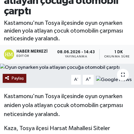
atlayan çocuğa otomobil
çarptı
Ekonomi
Kastamonu'nun Tosya ilçesinde oyun oynarken
Sağlık
aniden yola atlayan çocuk otomobilin çarpması
neticesinde yaralandı.
Tokat Haber
HABER MERKEZI
08.06.2026 - 14:43
1 DK
EDITÖR
YAYINLANMA
OKUNMA SÜRESI
Paylaş
-
+
A
A
Kastamonu'nun Tosya ilçesinde oyun oynarken
aniden yola atlayan çocuk otomobilin çarpması
neticesinde yaralandı.
Kaza, Tosya ilçesi Harsat Mahallesi Siteler