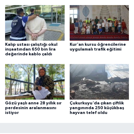
Kalıp ustası çalıştığı okul
Kur'an kursu öğrencilerine
inşaatından 650 bin lira
uygulamalı trafik eğitimi
değerinde kablo çaldı
Gözü yaşlı anne 28 yıllık sır
Çukurkuyu'da çıkan çiftlik
perdesinin aralanmasını
yangınında 250 küçükbaş
istiyor
hayvan telef oldu