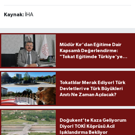
Kaynak:
İHA
Müdür Kır'dan Eğitime Dair
Kapsamlı Değerlendirme:
"Tokat Eğitimde Türkiye'ye
Örnek Olmaya Devam Ediyor"
Tokatlılar Merak Ediyor! Türk
Devletleri ve Türk Büyükleri
Anıtı Ne Zaman Açılacak?
Doğukent’te Kaza Geliyorum
Diyor! TOKİ Köprüsü Acil
Işıklandırma Bekliyor