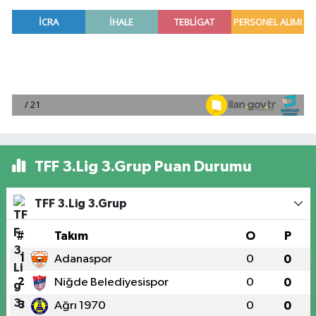
TFF 3.Lig 3.Grup Puan Durumu
TFF 3.Lig 3.Grup
#
Takım
O
P
1
Adanaspor
0
0
2
Niğde Belediyesispor
0
0
3
Ağrı 1970
0
0