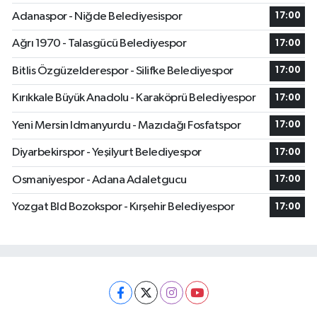
Adanaspor - Niğde Belediyesispor
17:00
Ağrı 1970 - Talasgücü Belediyespor
17:00
Bitlis Özgüzelderespor - Silifke Belediyespor
17:00
Kırıkkale Büyük Anadolu - Karaköprü Belediyespor
17:00
Yeni Mersin Idmanyurdu - Mazıdağı Fosfatspor
17:00
Diyarbekirspor - Yeşilyurt Belediyespor
17:00
Osmaniyespor - Adana Adaletgucu
17:00
Yozgat Bld Bozokspor - Kırşehir Belediyespor
17:00