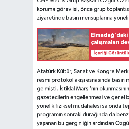
CHP Meclis Grup Başkanı Özgür Özel'i
koruma görevlisi, önce grup toplantı
ziyaretinde basın mensuplarına yöneli
Elmadağ'daki a
çalışmaları d
İçeriği Görüntül
Atatürk Kültür, Sanat ve Kongre Merke
resmi protokol akışı esnasında basın m
gelmişti. İstiklal Marşı'nın okunmasın
gazetecilerin engellenmesi ve genel 
yönelik fiziksel müdahalesi salonda t
programın sonraki durağında da benze
yaşanan bu gerginliğin ardından Öz