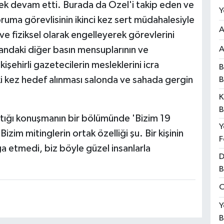
rek devam etti. Burada da Özel'i takip eden ve
Y
ruma görevlisinin ikinci kez sert müdahalesiyle
A
 ve fiziksel olarak engelleyerek görevlerini
andaki diğer basın mensuplarının ve
A
işehirli gazetecilerin mesleklerini icra
B
iki kez hedef alınması salonda ve sahada gergin
B
K
B
ptığı konuşmanın bir bölümünde 'Bizim 19
Y
izim mitinglerin ortak özelliği şu. Bir kişinin
F
vga etmedi, biz böyle güzel insanlarla
D
B
O
Y
B