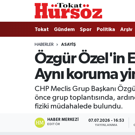
Tokat
Nöbetçi Eczaneler
Tokat
Gündem
Spor
Politika
Arşiv
Türkiye Gündemi
Hava Durumu
HABERLER
ASAYIŞ
Özgür Özel'in E
Gündem
Tokat Namaz Vakitleri
Aynı koruma yin
Asayiş
Trafik Durumu
Spor
Süper Lig Puan Durumu ve Fikstür
CHP Meclis Grup Başkanı Özgür 
önce grup toplantısında, ardı
Politika
Tüm Manşetler
fiziki müdahalede bulundu.
Tokat Spor
Son Dakika Haberleri
HABER MERKEZI
07.07.2026 - 16:53
EDITÖR
YAYINLANMA
Eğitim
Haber Arşivi