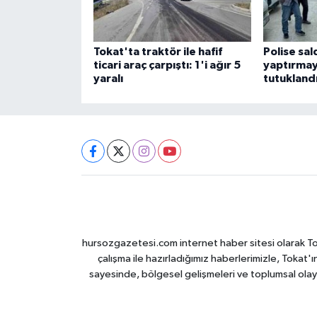
Tokat'ta traktör ile hafif
Polise sal
ticari araç çarpıştı: 1'i ağır 5
yaptırmay
yaralı
tutukland
hursozgazetesi.com internet haber sitesi olarak Tokat
çalışma ile hazırladığımız haberlerimizle, Tokat'ın
sayesinde, bölgesel gelişmeleri ve toplumsal olayl