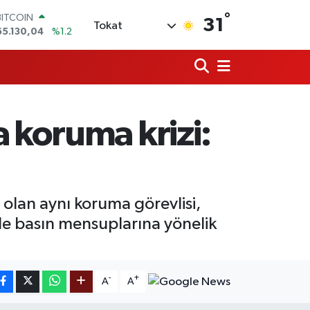
BITCOIN
°
31
Tokat
65.130,04
%1.2
DOLAR
47,7069
%0.17
EURO
55,0265
%0.01
STERLİN
64,1897
%0.02
 koruma krizi:
GRAM ALTIN
6618.49
%2.12
BİST100
13.887
%64
olan aynı koruma görevlisi,
de basın mensuplarına yönelik
-
+
A
A