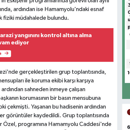
n Eskişehir programlarında görevli olan aynı
sında, ardından ise Hamamyolu'ndaki esnaf
k fiziki müdahalede bulundu.
razi yangınını kontrol altına alma
evam ediyor
e
zi'nde gerçekleştirilen grup toplantısında,
1
ensupları ile koruma ekibi karşı karşıya
ın ardından sahneden inmeye çalışan
başkanın korumasının bir basın mensubuna
epki çekmişti. Yaşanan bu hadisenin ardından
r görüntüler kaydedildi. Grup toplantısında
gür Özel, programına Hamamyolu Caddesi'nde
6