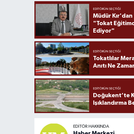
EDITÖRÜN SEÇTIĞI
Müdür Kır'dan
"Tokat Eğitim
Ediyor"
EDITÖRÜN SEÇTIĞI
Tokatlılar Mera
Anıtı Ne Zaman
EDITÖRÜN SEÇTIĞI
Doğukent’te K
Işıklandırma B
EDITÖR HAKKINDA
Haber Merkezi