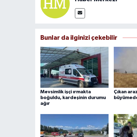
Bunlar da ilginizi çekebilir
Mevsimlik işçi ırmakta
Çıkan araz
boğuldu, kardeşinin durumu
büyümede
ağır