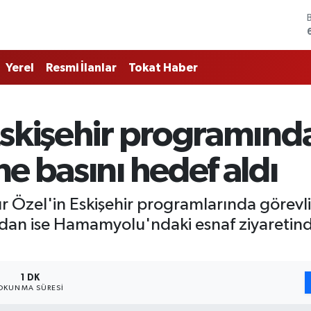
Yerel
Resmi İlanlar
Tokat Haber
skişehir programında
e basını hedef aldı
Özel'in Eskişehir programlarında görevli 
ndan ise Hamamyolu'ndaki esnaf ziyaretin
1 DK
OKUNMA SÜRESI