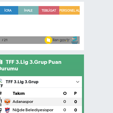
TFF 3.Lig 3.Grup Puan
Durumu
TFF 3.Lig 3.Grup
#
Takım
O
P
1
Adanaspor
0
0
2
Niğde Belediyesispor
0
0