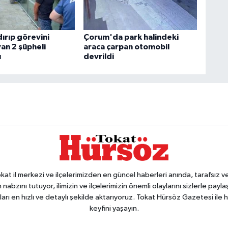
dırıp görevini
Çorum'da park halindeki
an 2 şüpheli
araca çarpan otomobil
ı
devrildi
 il merkezi ve ilçelerimizden en güncel haberleri anında, tarafsız ve e
 nabzını tutuyor, ilimizin ve ilçelerimizin önemli olaylarını sizlerle pay
arı en hızlı ve detaylı şekilde aktarıyoruz. Tokat Hürsöz Gazetesi il
keyfini yaşayın.