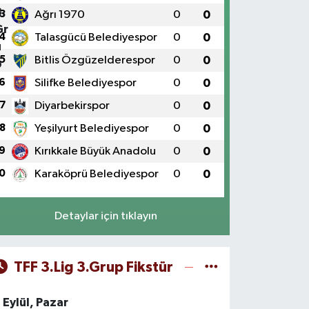
3
Ağrı 1970
0
0
4
Talasgücü Belediyespor
0
0
5
Bitlis Özgüzelderespor
0
0
6
Silifke Belediyespor
0
0
7
Diyarbekirspor
0
0
8
Yeşilyurt Belediyespor
0
0
9
Kırıkkale Büyük Anadolu
0
0
0
Karaköprü Belediyespor
0
0
Detaylar için tıklayın
TFF 3.Lig 3.Grup Fikstür
 Eylül, Pazar