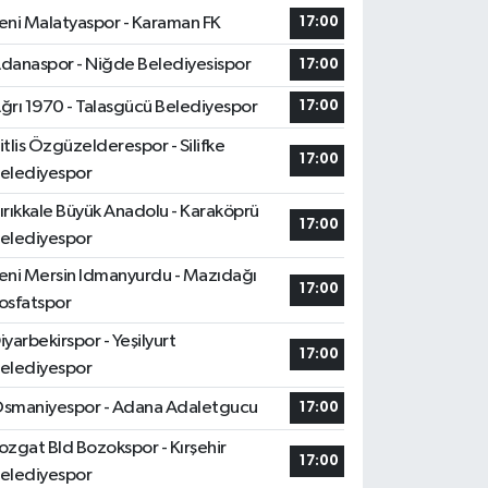
eni Malatyaspor - Karaman FK
17:00
danaspor - Niğde Belediyesispor
17:00
ğrı 1970 - Talasgücü Belediyespor
17:00
itlis Özgüzelderespor - Silifke
17:00
elediyespor
ırıkkale Büyük Anadolu - Karaköprü
17:00
elediyespor
eni Mersin Idmanyurdu - Mazıdağı
17:00
osfatspor
iyarbekirspor - Yeşilyurt
17:00
elediyespor
smaniyespor - Adana Adaletgucu
17:00
ozgat Bld Bozokspor - Kırşehir
17:00
elediyespor