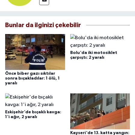
Bunlar da ilginizi çekebilir
Bolu'da iki motosiklet
çarpıştı: 2 yaralı
Önce biber gazı sıktılar
sonra bıçakladılar: 1 ölü, 1
yaralı
Eskişehir'de bıçaklı kavga:
1'i ağır, 2 yaralı
Kayseri'de 13. katta yangın: