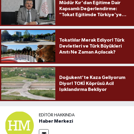
Müdür Kır'dan Eğitime Dair
Kapsamlı Değerlendirme:
"Tokat Eğitimde Türkiye'ye
Örnek Olmaya Devam Ediyor"
Tokatlılar Merak Ediyor! Türk
Devletleri ve Türk Büyükleri
Anıtı Ne Zaman Açılacak?
Doğukent’te Kaza Geliyorum
Diyor! TOKİ Köprüsü Acil
Işıklandırma Bekliyor
EDITÖR HAKKINDA
Haber Merkezi