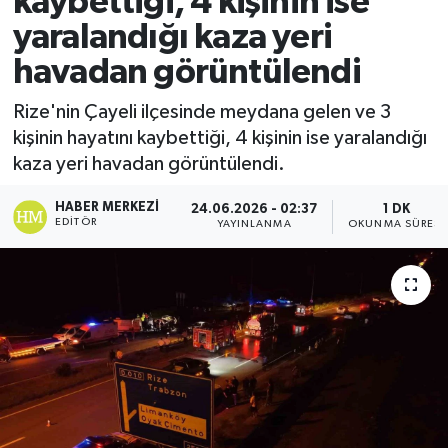
kaybettiği, 4 kişinin ise
yaralandığı kaza yeri
Ekonomi
havadan görüntülendi
Sağlık
Rize'nin Çayeli ilçesinde meydana gelen ve 3
kişinin hayatını kaybettiği, 4 kişinin ise yaralandığı
Tokat Haber
kaza yeri havadan görüntülendi.
HABER MERKEZI
24.06.2026 - 02:37
1 DK
EDITÖR
YAYINLANMA
OKUNMA SÜRESI