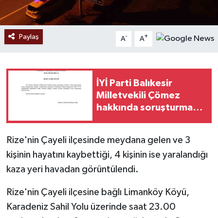
Paylaş
-
+
A
A
İYİ Parti Balıkesir
Milletvekili Çömez
hakkında soruşturma
başlatıldı
Rize'nin Çayeli ilçesinde meydana gelen ve 3
kişinin hayatını kaybettiği, 4 kişinin ise yaralandığı
kaza yeri havadan görüntülendi.
Rize'nin Çayeli ilçesine bağlı Limanköy Köyü,
Karadeniz Sahil Yolu üzerinde saat 23.00