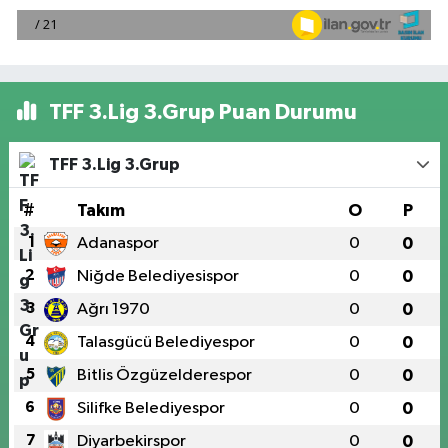
TFF 3.Lig 3.Grup Puan Durumu
TFF 3.Lig 3.Grup
#
Takım
O
P
1
Adanaspor
0
0
2
Niğde Belediyesispor
0
0
3
Ağrı 1970
0
0
4
Talasgücü Belediyespor
0
0
5
Bitlis Özgüzelderespor
0
0
6
Silifke Belediyespor
0
0
7
Diyarbekirspor
0
0