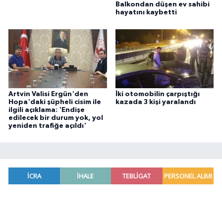
Balkondan düşen ev sahibi
hayatını kaybetti
Artvin Valisi Ergün'den
İki otomobilin çarpıştığı
Hopa'daki şüpheli cisim ile
kazada 3 kişi yaralandı
ilgili açıklama: 'Endişe
edilecek bir durum yok, yol
yeniden trafiğe açıldı'