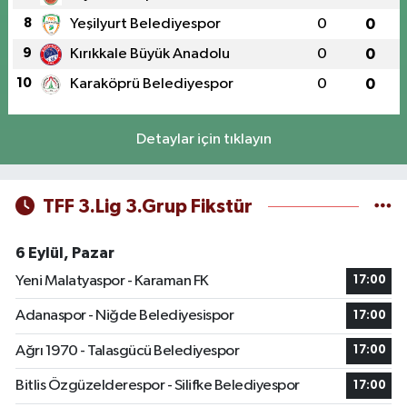
8
Yeşilyurt Belediyespor
0
0
9
Kırıkkale Büyük Anadolu
0
0
10
Karaköprü Belediyespor
0
0
Detaylar için tıklayın
TFF 3.Lig 3.Grup Fikstür
6 Eylül, Pazar
Yeni Malatyaspor - Karaman FK
17:00
Adanaspor - Niğde Belediyesispor
17:00
Ağrı 1970 - Talasgücü Belediyespor
17:00
Bitlis Özgüzelderespor - Silifke Belediyespor
17:00