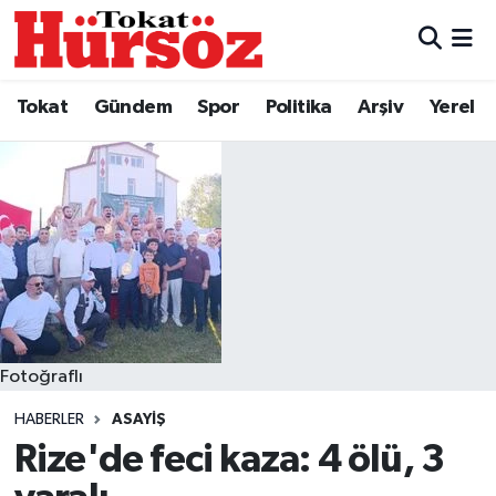
Tokat
Nöbetçi Eczaneler
Tokat
Gündem
Spor
Politika
Arşiv
Yerel
Türkiye Gündemi
Hava Durumu
Gündem
Tokat Namaz Vakitleri
Asayiş
Trafik Durumu
Spor
Süper Lig Puan Durumu ve Fikstür
Politika
Tüm Manşetler
Fotoğraflı
HABERLER
ASAYIŞ
Tokat Spor
Son Dakika Haberleri
Rize'de feci kaza: 4 ölü, 3
Eğitim
Haber Arşivi