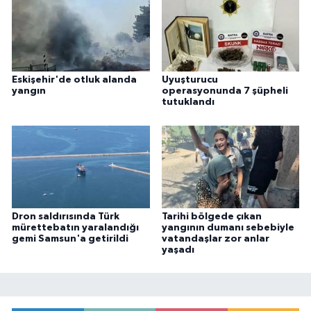
Eskişehir'de otluk alanda
Uyuşturucu
yangın
operasyonunda 7 şüpheli
tutuklandı
Dron saldırısında Türk
Tarihi bölgede çıkan
mürettebatın yaralandığı
yangının dumanı sebebiyle
gemi Samsun'a getirildi
vatandaşlar zor anlar
yaşadı