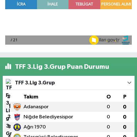
TFF 3.Lig 3.Grup Puan Durumu
TFF 3.Lig 3.Grup
#
Takım
O
P
1
Adanaspor
0
0
2
Niğde Belediyesispor
0
0
3
Ağrı 1970
0
0
4