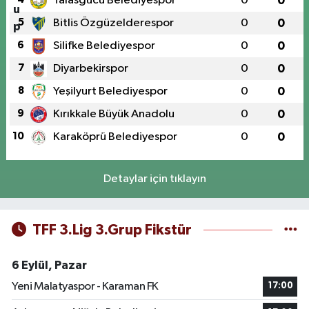
Talasgücü Belediyespor
0
0
5
Bitlis Özgüzelderespor
0
0
6
Silifke Belediyespor
0
0
7
Diyarbekirspor
0
0
8
Yeşilyurt Belediyespor
0
0
9
Kırıkkale Büyük Anadolu
0
0
10
Karaköprü Belediyespor
0
0
Detaylar için tıklayın
TFF 3.Lig 3.Grup Fikstür
6 Eylül, Pazar
Yeni Malatyaspor - Karaman FK
17:00