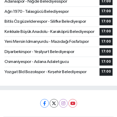
Adanaspor - Niğde Belediyesispor
17:00
Ağrı 1970 - Talasgücü Belediyespor
17:00
Bitlis Özgüzelderespor - Silifke Belediyespor
17:00
Kırıkkale Büyük Anadolu - Karaköprü Belediyespor
17:00
Yeni Mersin Idmanyurdu - Mazıdağı Fosfatspor
17:00
Diyarbekirspor - Yeşilyurt Belediyespor
17:00
Osmaniyespor - Adana Adaletgucu
17:00
Yozgat Bld Bozokspor - Kırşehir Belediyespor
17:00