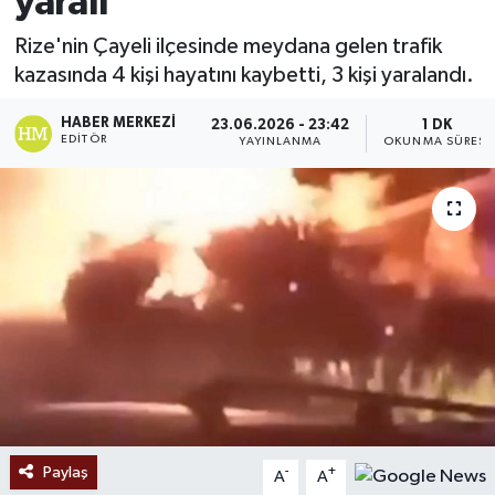
yaralı
Ekonomi
Rize'nin Çayeli ilçesinde meydana gelen trafik
kazasında 4 kişi hayatını kaybetti, 3 kişi yaralandı.
Sağlık
HABER MERKEZI
23.06.2026 - 23:42
1 DK
EDITÖR
YAYINLANMA
OKUNMA SÜRESI
Tokat Haber
Paylaş
-
+
A
A