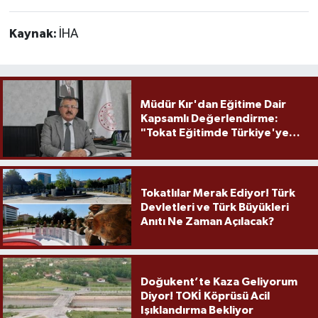
Kaynak:
İHA
Müdür Kır'dan Eğitime Dair
Kapsamlı Değerlendirme:
"Tokat Eğitimde Türkiye'ye
Örnek Olmaya Devam Ediyor"
Tokatlılar Merak Ediyor! Türk
Devletleri ve Türk Büyükleri
Anıtı Ne Zaman Açılacak?
Doğukent’te Kaza Geliyorum
Diyor! TOKİ Köprüsü Acil
Işıklandırma Bekliyor