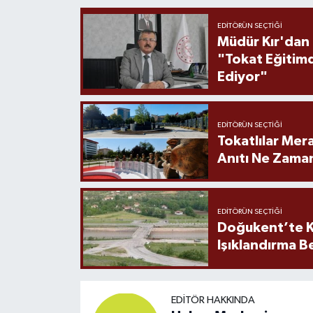
EDITÖRÜN SEÇTIĞI
Müdür Kır'dan
"Tokat Eğitim
Ediyor"
EDITÖRÜN SEÇTIĞI
Tokatlılar Mera
Anıtı Ne Zaman
EDITÖRÜN SEÇTIĞI
Doğukent’te K
Işıklandırma B
EDITÖR HAKKINDA