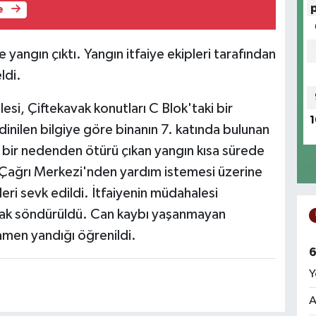
e
 yangın çıktı. Yangın itfaiye ekipleri tarafından
ldi.
si, Çiftekavak konutları C Blok'taki bir
1
dinilen bilgiye göre binanın 7. katında bulunan
 bir nedenden ötürü çıkan yangın kısa sürede
l Çağrı Merkezi'nden yardım istemesi üzerine
pleri sevk edildi. İtfaiyenin müdahalesi
arak söndürüldü. Can kaybı yaşanmayan
men yandığı öğrenildi.
6
Y
A