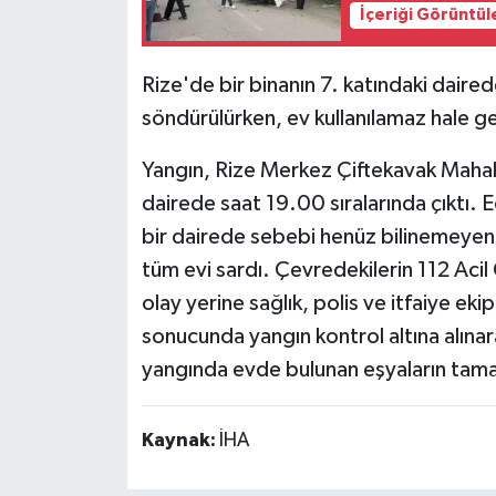
İçeriği Görüntül
Rize'de bir binanın 7. katındaki dairede
söndürülürken, ev kullanılamaz hale ge
Yangın, Rize Merkez Çiftekavak Mahalle
dairede saat 19.00 sıralarında çıktı. E
bir dairede sebebi henüz bilinemeyen
tüm evi sardı. Çevredekilerin 112 Aci
olay yerine sağlık, polis ve itfaiye eki
sonucunda yangın kontrol altına alın
yangında evde bulunan eşyaların tama
Kaynak:
İHA