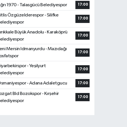
ğrı 1970 - Talasgücü Belediyespor
17:00
itlis Özgüzelderespor - Silifke
17:00
elediyespor
ırıkkale Büyük Anadolu - Karaköprü
17:00
elediyespor
eni Mersin Idmanyurdu - Mazıdağı
17:00
osfatspor
iyarbekirspor - Yeşilyurt
17:00
elediyespor
smaniyespor - Adana Adaletgucu
17:00
ozgat Bld Bozokspor - Kırşehir
17:00
elediyespor