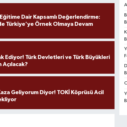
A
B
 Eğitime Dair Kapsamlı Değerlendirme:
B
de Türkiye'ye Örnek Olmaya Devam
K
B
Y
F
k Ediyor! Türk Devletleri ve Türk Büyükleri
 Açılacak?
D
B
O
aza Geliyorum Diyor! TOKİ Köprüsü Acil
Y
ekliyor
B