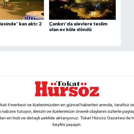
esinde' kan aktı: 2
Çankırı'da alevlere teslim
olan ev küle döndü
 il merkezi ve ilçelerimizden en güncel haberleri anında, tarafsız ve e
 nabzını tutuyor, ilimizin ve ilçelerimizin önemli olaylarını sizlerle pay
arı en hızlı ve detaylı şekilde aktarıyoruz. Tokat Hürsöz Gazetesi il
keyfini yaşayın.