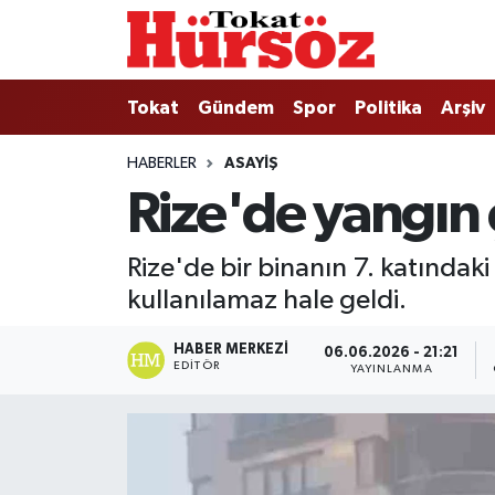
Tokat
Nöbetçi Eczaneler
Tokat
Gündem
Spor
Politika
Arşiv
Türkiye Gündemi
Hava Durumu
HABERLER
ASAYIŞ
Rize'de yangın 
Gündem
Tokat Namaz Vakitleri
Asayiş
Trafik Durumu
Rize'de bir binanın 7. katındaki
kullanılamaz hale geldi.
Spor
Süper Lig Puan Durumu ve Fikstür
HABER MERKEZI
06.06.2026 - 21:21
Politika
Tüm Manşetler
EDITÖR
YAYINLANMA
Tokat Spor
Son Dakika Haberleri
Eğitim
Haber Arşivi