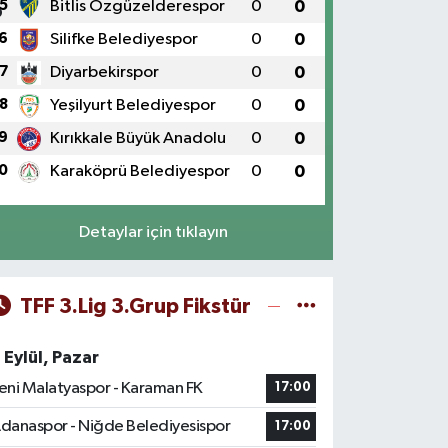
5
Bitlis Özgüzelderespor
0
0
6
Silifke Belediyespor
0
0
7
Diyarbekirspor
0
0
8
Yeşilyurt Belediyespor
0
0
9
Kırıkkale Büyük Anadolu
0
0
0
Karaköprü Belediyespor
0
0
Detaylar için tıklayın
TFF 3.Lig 3.Grup Fikstür
 Eylül, Pazar
eni Malatyaspor - Karaman FK
17:00
danaspor - Niğde Belediyesispor
17:00