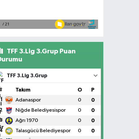
TFF 3.Lig 3.Grup Puan
Durumu
TFF 3.Lig 3.Grup
#
Takım
O
P
1
Adanaspor
0
0
2
Niğde Belediyesispor
0
0
3
Ağrı 1970
0
0
4
Talasgücü Belediyespor
0
0