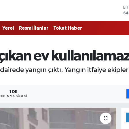
BI
64
DO
47
Yerel
Resmi İlanlar
Tokat Haber
EU
55
ST
64
çıkan ev kullanılamaz
GR
65
Bİ
 dairede yangın çıktı. Yangın itfaiye ekipl
13
1 DK
OKUNMA SÜRESI