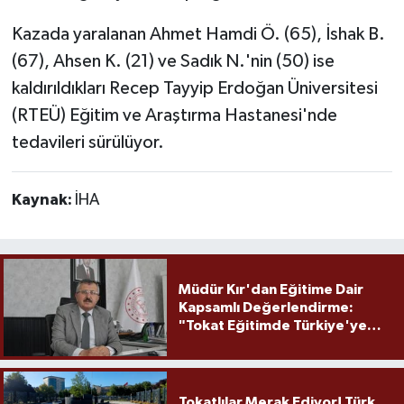
Kazada yaralanan Ahmet Hamdi Ö. (65), İshak B.
(67), Ahsen K. (21) ve Sadık N.'nin (50) ise
kaldırıldıkları Recep Tayyip Erdoğan Üniversitesi
(RTEÜ) Eğitim ve Araştırma Hastanesi'nde
tedavileri sürülüyor.
Kaynak:
İHA
Müdür Kır'dan Eğitime Dair
Kapsamlı Değerlendirme:
"Tokat Eğitimde Türkiye'ye
Örnek Olmaya Devam Ediyor"
Tokatlılar Merak Ediyor! Türk