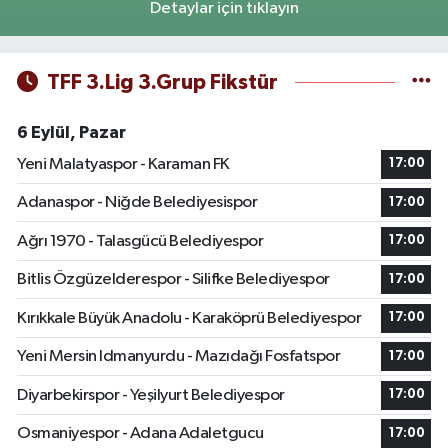
Detaylar için tıklayın
TFF 3.Lig 3.Grup Fikstür
6 Eylül, Pazar
Yeni Malatyaspor - Karaman FK
17:00
Adanaspor - Niğde Belediyesispor
17:00
Ağrı 1970 - Talasgücü Belediyespor
17:00
Bitlis Özgüzelderespor - Silifke Belediyespor
17:00
Kırıkkale Büyük Anadolu - Karaköprü Belediyespor
17:00
Yeni Mersin Idmanyurdu - Mazıdağı Fosfatspor
17:00
Diyarbekirspor - Yeşilyurt Belediyespor
17:00
Osmaniyespor - Adana Adaletgucu
17:00