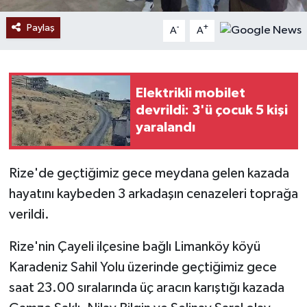
Paylaş
-
+
A
A
Elektrikli mobilet
devrildi: 3'ü çocuk 5 kişi
yaralandı
Rize'de geçtiğimiz gece meydana gelen kazada
hayatını kaybeden 3 arkadaşın cenazeleri toprağa
verildi.
Rize'nin Çayeli ilçesine bağlı Limanköy köyü
Karadeniz Sahil Yolu üzerinde geçtiğimiz gece
saat 23.00 sıralarında üç aracın karıştığı kazada