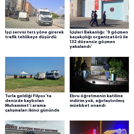
İşçi servisi ters yöne girerek
İçişleri Bakanlığı: '9 göçmen
trafik tehlikeye düşürdü
kaçakçılığı organizatörü ile
132 düzensiz göçmen
yakalandı'
Turla geldiği Filyos'ta
Ebru öğretmenin katiline
denizde kaybolan
indirim yok, ağırlaştırılmış
Muhammet'i arama
müebbet onandı
çalışmaları ikinci gününde