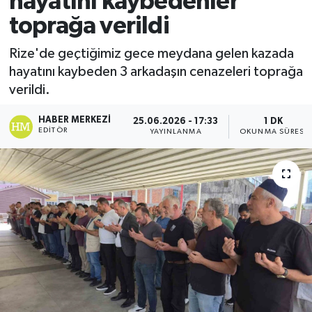
hayatını kaybedenler
toprağa verildi
Ekonomi
Rize'de geçtiğimiz gece meydana gelen kazada
Sağlık
hayatını kaybeden 3 arkadaşın cenazeleri toprağa
verildi.
Tokat Haber
HABER MERKEZI
25.06.2026 - 17:33
1 DK
EDITÖR
YAYINLANMA
OKUNMA SÜRESI