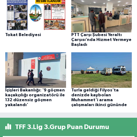
RESMİ İLANDIR
Tokat Belediyesi
PTT Çarşı Şubesi Yeraltı
Çarşısı’nda Hizmet Vermeye
Başladı
İçişleri Bakanlığı: '9 göçmen
Turla geldiği Filyos'ta
kaçakçılığı organizatörü ile
denizde kaybolan
132 düzensiz göçmen
Muhammet'i arama
yakalandı'
çalışmaları ikinci gününde
TFF 3.Lig 3.Grup Puan Durumu