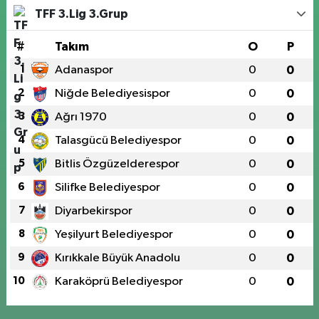
TFF 3.Lig 3.Grup
#
Takım
O
P
1
Adanaspor
0
0
2
Niğde Belediyesispor
0
0
3
Ağrı 1970
0
0
4
Talasgücü Belediyespor
0
0
5
Bitlis Özgüzelderespor
0
0
6
Silifke Belediyespor
0
0
7
Diyarbekirspor
0
0
8
Yeşilyurt Belediyespor
0
0
9
Kırıkkale Büyük Anadolu
0
0
10
Karaköprü Belediyespor
0
0