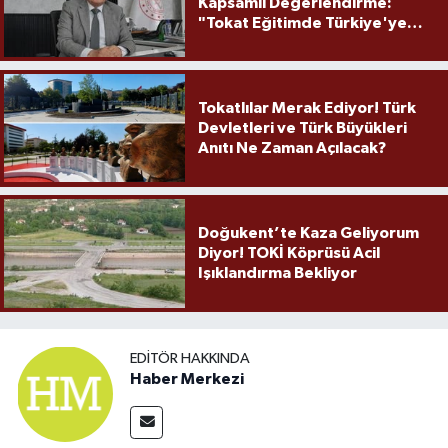
Kapsamlı Değerlendirme:
"Tokat Eğitimde Türkiye'ye
Örnek Olmaya Devam Ediyor"
Tokatlılar Merak Ediyor! Türk
Devletleri ve Türk Büyükleri
Anıtı Ne Zaman Açılacak?
Doğukent’te Kaza Geliyorum
Diyor! TOKİ Köprüsü Acil
Işıklandırma Bekliyor
EDITÖR HAKKINDA
Haber Merkezi