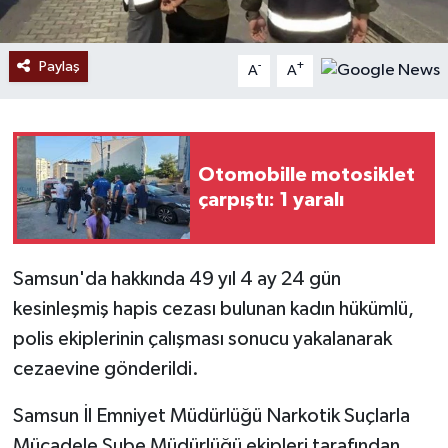
Paylaş
-
+
A
A
Otomobille motosiklet
çarpıştı: 1 yaralı
Samsun'da hakkında 49 yıl 4 ay 24 gün
kesinleşmiş hapis cezası bulunan kadın hükümlü,
polis ekiplerinin çalışması sonucu yakalanarak
cezaevine gönderildi.
Samsun İl Emniyet Müdürlüğü Narkotik Suçlarla
Mücadele Şube Müdürlüğü ekipleri tarafından