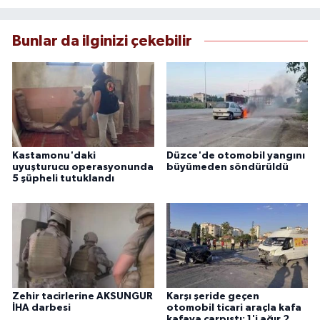
Bunlar da ilginizi çekebilir
Kastamonu'daki
Düzce'de otomobil yangını
uyuşturucu operasyonunda
büyümeden söndürüldü
5 şüpheli tutuklandı
Zehir tacirlerine AKSUNGUR
Karşı şeride geçen
İHA darbesi
otomobil ticari araçla kafa
kafaya çarpıştı: 1'i ağır 2