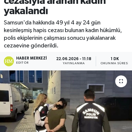
cezasıyla aranan kadın
yakalandı
Ekonomi
Samsun'da hakkında 49 yıl 4 ay 24 gün
Sağlık
kesinleşmiş hapis cezası bulunan kadın hükümlü,
polis ekiplerinin çalışması sonucu yakalanarak
Tokat Haber
cezaevine gönderildi.
HABER MERKEZI
22.06.2026 - 11:18
1 DK
EDITÖR
YAYINLANMA
OKUNMA SÜRESI