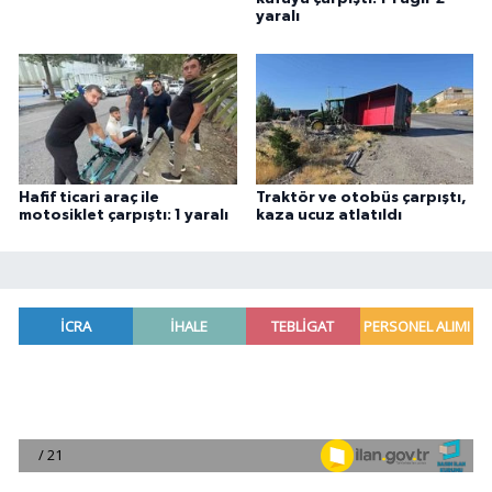
yaralı
Hafif ticari araç ile
Traktör ve otobüs çarpıştı,
motosiklet çarpıştı: 1 yaralı
kaza ucuz atlatıldı