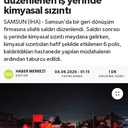
düzenlenen iş yerinde
kimyasal sızıntı
Ekonomi
SAMSUN (İHA) - Samsun'da bir geri dönüşüm
Sağlık
firmasına silahlı saldırı düzenlendi. Saldırı sonrası
iş yerinde kimyasal sızıntı meydana gelirken,
Tokat Haber
kimyasal sızıntıdan hafif şekilde etkilenen 6 polis,
kaldırıldıkları hastanede yapılan müdahalenin
ardından taburcu edildi.
HABER MERKEZI
04.06.2026 - 01:15
1 DK
EDITÖR
YAYINLANMA
OKUNMA SÜRESI