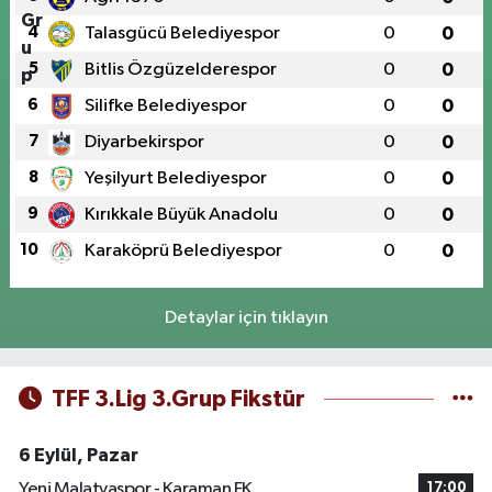
4
Talasgücü Belediyespor
0
0
5
Bitlis Özgüzelderespor
0
0
6
Silifke Belediyespor
0
0
7
Diyarbekirspor
0
0
8
Yeşilyurt Belediyespor
0
0
9
Kırıkkale Büyük Anadolu
0
0
10
Karaköprü Belediyespor
0
0
Detaylar için tıklayın
TFF 3.Lig 3.Grup Fikstür
6 Eylül, Pazar
Yeni Malatyaspor - Karaman FK
17:00