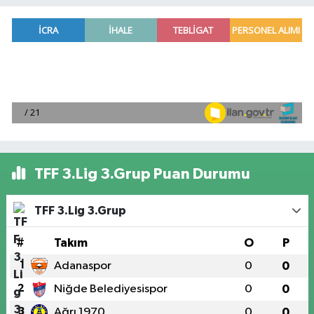
TFF 3.Lig 3.Grup Puan Durumu
TFF 3.Lig 3.Grup
#
Takım
O
P
1
Adanaspor
0
0
2
Niğde Belediyesispor
0
0
3
Ağrı 1970
0
0