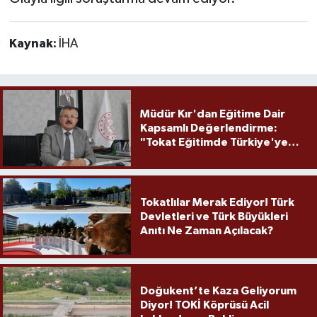
Kaynak:
İHA
Müdür Kır'dan Eğitime Dair
Kapsamlı Değerlendirme:
"Tokat Eğitimde Türkiye'ye
Örnek Olmaya Devam Ediyor"
Tokatlılar Merak Ediyor! Türk
Devletleri ve Türk Büyükleri
Anıtı Ne Zaman Açılacak?
Doğukent’te Kaza Geliyorum
Diyor! TOKİ Köprüsü Acil