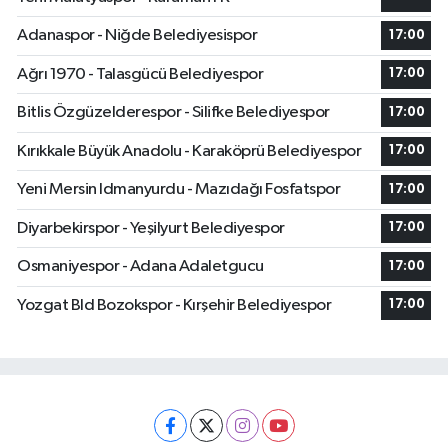
Adanaspor - Niğde Belediyesispor
17:00
Ağrı 1970 - Talasgücü Belediyespor
17:00
Bitlis Özgüzelderespor - Silifke Belediyespor
17:00
Kırıkkale Büyük Anadolu - Karaköprü Belediyespor
17:00
Yeni Mersin Idmanyurdu - Mazıdağı Fosfatspor
17:00
Diyarbekirspor - Yeşilyurt Belediyespor
17:00
Osmaniyespor - Adana Adaletgucu
17:00
Yozgat Bld Bozokspor - Kırşehir Belediyespor
17:00