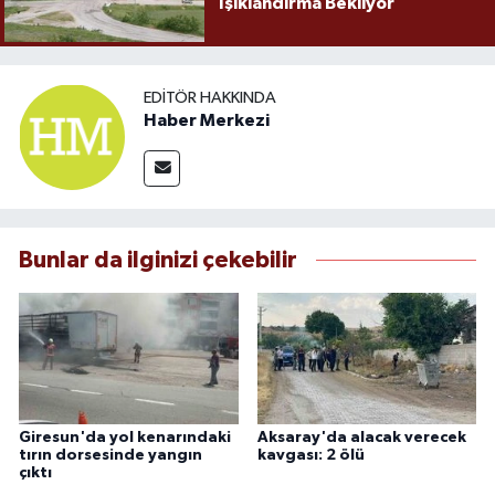
Işıklandırma Bekliyor
EDITÖR HAKKINDA
Haber Merkezi
Bunlar da ilginizi çekebilir
Giresun'da yol kenarındaki
Aksaray'da alacak verecek
tırın dorsesinde yangın
kavgası: 2 ölü
çıktı