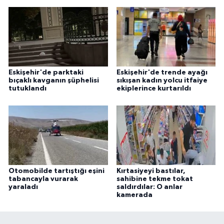
Eskişehir'de parktaki
Eskişehir'de trende ayağı
bıçaklı kavganın şüphelisi
sıkışan kadın yolcu itfaiye
tutuklandı
ekiplerince kurtarıldı
Otomobilde tartıştığı eşini
Kırtasiyeyi bastılar,
tabancayla vurarak
sahibine tekme tokat
yaraladı
saldırdılar: O anlar
kamerada