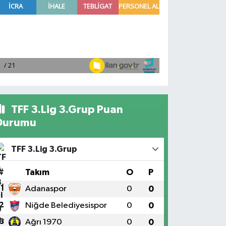
TFF 3.Lig 3.Grup Puan
Durumu
TFF 3.Lig 3.Grup
#
Takım
O
P
1
Adanaspor
0
0
2
Niğde Belediyesispor
0
0
3
Ağrı 1970
0
0