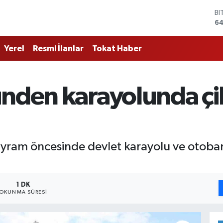
BI
64
D
47
Yerel
Resmi İlanlar
Tokat Haber
E
55
ST
64
nden karayolunda çik
GR
6
Bİ
13
ayram öncesinde devlet karayolu ve otoban
1 DK
OKUNMA SÜRESI