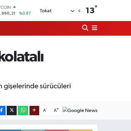
TCOIN
°
13
Tokat
.960,21
%0.87
OLAR
,7436
%0.18
URO
,2510
%0.32
ERLİN
,4811
%0.38
olatalı
AM ALTIN
660.55
%0.03
ST100
.779
%-14
 gişelerinde sürücüleri
-
+
A
A