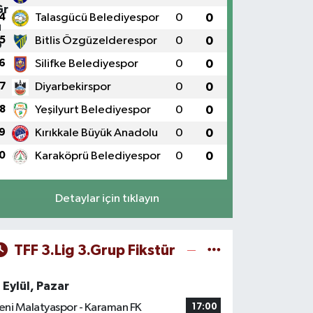
4
Talasgücü Belediyespor
0
0
5
Bitlis Özgüzelderespor
0
0
6
Silifke Belediyespor
0
0
7
Diyarbekirspor
0
0
8
Yeşilyurt Belediyespor
0
0
9
Kırıkkale Büyük Anadolu
0
0
0
Karaköprü Belediyespor
0
0
Detaylar için tıklayın
TFF 3.Lig 3.Grup Fikstür
 Eylül, Pazar
eni Malatyaspor - Karaman FK
17:00