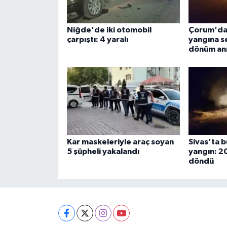
Niğde'de iki otomobil
Çorum'da 
çarpıştı: 4 yaralı
yangına s
dönüm anı
Kar maskeleriyle araç soyan
Sivas'ta 
5 şüpheli yakalandı
yangın: 2
döndü