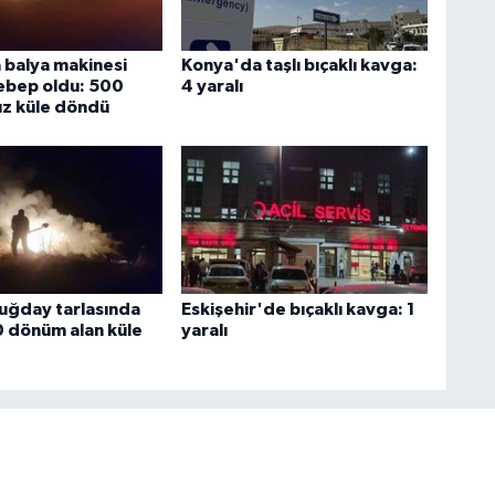
balya makinesi
Konya'da taşlı bıçaklı kavga:
ebep oldu: 500
4 yaralı
z küle döndü
buğday tarlasında
Eskişehir'de bıçaklı kavga: 1
0 dönüm alan küle
yaralı