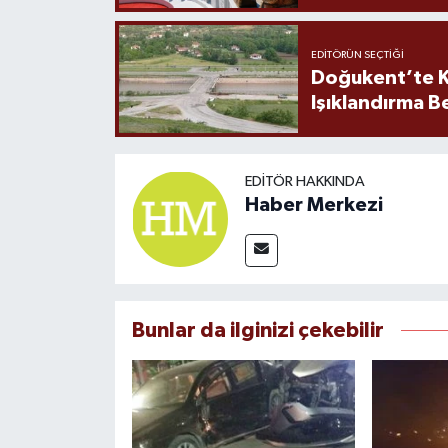
EDITÖRÜN SEÇTIĞI
Doğukent’te K
Işıklandırma B
EDITÖR HAKKINDA
Haber Merkezi
Bunlar da ilginizi çekebilir