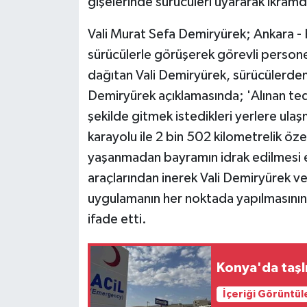
gişelerinde sürücüleri uyararak ikram
Vali Murat Sefa Demiryürek; Ankara - 
sürücülerle görüşerek görevli persone
dağıtan Vali Demiryürek, sürücülerden t
Demiryürek açıklamasında; 'Alınan tedb
şekilde gitmek istedikleri yerlere ula
karayolu ile 2 bin 502 kilometrelik öze
yaşanmadan bayramın idrak edilmesi en
araçlarından inerek Vali Demiryürek ve
uygulamanın her noktada yapılmasının 
ifade etti.
Konya'da taşlı
İçeriği Görüntül