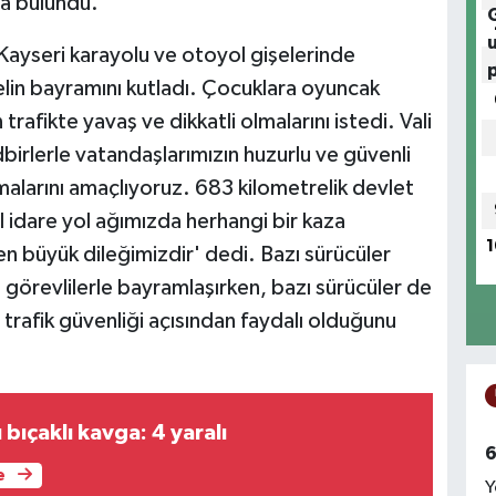
da bulundu.
Kayseri karayolu ve otoyol gişelerinde
lin bayramını kutladı. Çocuklara oyuncak
rafikte yavaş ve dikkatli olmalarını istedi. Vali
irlerle vatandaşlarımızın huzurlu ve güvenli
şmalarını amaçlıyoruz. 683 kilometrelik devlet
l idare yol ağımızda herhangi bir kaza
1
 büyük dileğimizdir' dedi. Bazı sürücüler
 görevlilerle bayramlaşırken, bazı sürücüler de
trafik güvenliği açısından faydalı olduğunu
 bıçaklı kavga: 4 yaralı
6
e
Y