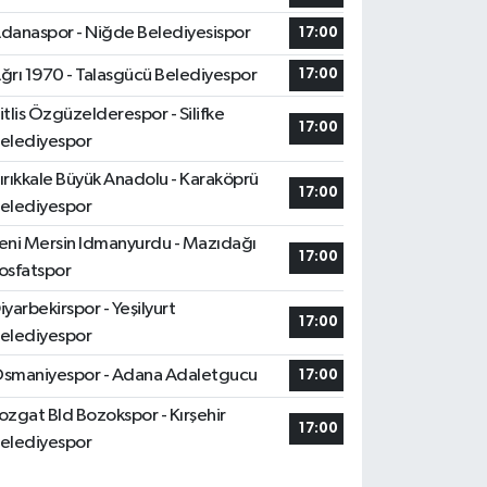
danaspor - Niğde Belediyesispor
17:00
ğrı 1970 - Talasgücü Belediyespor
17:00
itlis Özgüzelderespor - Silifke
17:00
elediyespor
ırıkkale Büyük Anadolu - Karaköprü
17:00
elediyespor
eni Mersin Idmanyurdu - Mazıdağı
17:00
osfatspor
iyarbekirspor - Yeşilyurt
17:00
elediyespor
smaniyespor - Adana Adaletgucu
17:00
ozgat Bld Bozokspor - Kırşehir
17:00
elediyespor