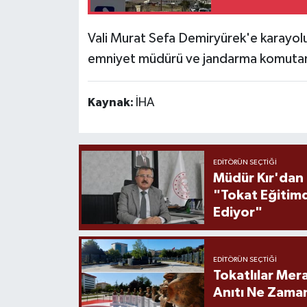
Vali Murat Sefa Demiryürek'e karayo
emniyet müdürü ve jandarma komutanı 
Kaynak:
İHA
EDITÖRÜN SEÇTIĞI
Müdür Kır'dan
"Tokat Eğitim
Ediyor"
EDITÖRÜN SEÇTIĞI
Tokatlılar Mera
Anıtı Ne Zaman