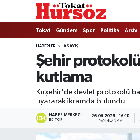
Tokat
Nöbetçi Eczaneler
Tokat
Gündem
Spor
Politika
Arşiv
Türkiye Gündemi
Hava Durumu
HABERLER
ASAYIŞ
Şehir protokolü
Gündem
Tokat Namaz Vakitleri
kutlama
Asayiş
Trafik Durumu
Spor
Süper Lig Puan Durumu ve Fikstür
Kırşehir'de devlet protokolü b
uyararak ikramda bulundu.
Politika
Tüm Manşetler
HABER MERKEZI
26.05.2026 - 16:10
Tokat Spor
Son Dakika Haberleri
EDITÖR
YAYINLANMA
Eğitim
Haber Arşivi