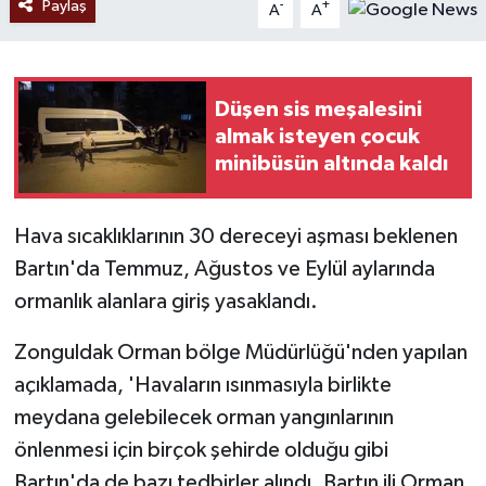
Paylaş
-
+
A
A
Düşen sis meşalesini
almak isteyen çocuk
minibüsün altında kaldı
Hava sıcaklıklarının 30 dereceyi aşması beklenen
Bartın'da Temmuz, Ağustos ve Eylül aylarında
ormanlık alanlara giriş yasaklandı.
Zonguldak Orman bölge Müdürlüğü'nden yapılan
açıklamada, 'Havaların ısınmasıyla birlikte
meydana gelebilecek orman yangınlarının
önlenmesi için birçok şehirde olduğu gibi
Bartın'da de bazı tedbirler alındı. Bartın ili Orman