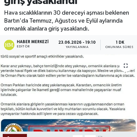
giriş yasaklandı
Ekonomi
Hava sıcaklıklarının 30 dereceyi aşması beklenen
Bartın'da Temmuz, Ağustos ve Eylül aylarında
Sağlık
ormanlık alanlara giriş yasaklandı.
Tokat Haber
HABER MERKEZI
23.06.2026 - 19:10
1 DK
EDITÖR
YAYINLANMA
OKUNMA SÜRESI