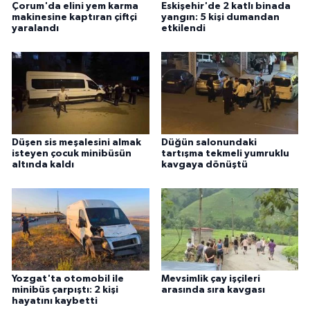
Çorum'da elini yem karma
Eskişehir'de 2 katlı binada
makinesine kaptıran çiftçi
yangın: 5 kişi dumandan
yaralandı
etkilendi
Düşen sis meşalesini almak
Düğün salonundaki
isteyen çocuk minibüsün
tartışma tekmeli yumruklu
altında kaldı
kavgaya dönüştü
Yozgat'ta otomobil ile
Mevsimlik çay işçileri
minibüs çarpıştı: 2 kişi
arasında sıra kavgası
hayatını kaybetti