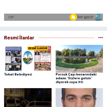
Resmi İlanlar
RESMİ İLANDIR
Tokat Belediyesi
Porsuk Çayı kenarındaki
adamı 'Sizlere gelsin'
diyerek suya itti