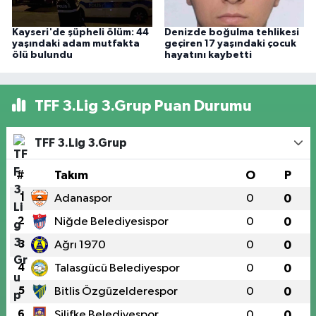
Kayseri'de şüpheli ölüm: 44
Denizde boğulma tehlikesi
yaşındaki adam mutfakta
geçiren 17 yaşındaki çocuk
ölü bulundu
hayatını kaybetti
TFF 3.Lig 3.Grup Puan Durumu
TFF 3.Lig 3.Grup
#
Takım
O
P
1
Adanaspor
0
0
2
Niğde Belediyesispor
0
0
3
Ağrı 1970
0
0
4
Talasgücü Belediyespor
0
0
5
Bitlis Özgüzelderespor
0
0
6
Silifke Belediyespor
0
0