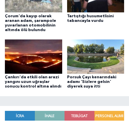
Çorum'da kayıp olarak
Tartıştığı husumetlisini
aranan adam, şarampole
tabancayla vurdu
yuvarlanan otomobilinin
altında ölü bulundu
Çankırı'da etkili olan arazi
Porsuk Çayı kenarındaki
yangını uzun uğraşlar
adamı 'Sizlere gelsin'
sonucu kontrol altına alındı
diyerek suya itti