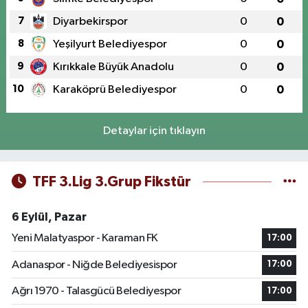
7
Diyarbekirspor
0
0
8
Yeşilyurt Belediyespor
0
0
9
Kırıkkale Büyük Anadolu
0
0
10
Karaköprü Belediyespor
0
0
Detaylar için tıklayın
TFF 3.Lig 3.Grup Fikstür
6 Eylül, Pazar
Yeni Malatyaspor - Karaman FK
17:00
Adanaspor - Niğde Belediyesispor
17:00
Ağrı 1970 - Talasgücü Belediyespor
17:00