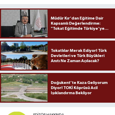
Müdür Kır'dan Eğitime Dair
Kapsamlı Değerlendirme:
"Tokat Eğitimde Türkiye'ye
Örnek Olmaya Devam Ediyor"
Tokatlılar Merak Ediyor! Türk
Devletleri ve Türk Büyükleri
Anıtı Ne Zaman Açılacak?
Doğukent’te Kaza Geliyorum
Diyor! TOKİ Köprüsü Acil
Işıklandırma Bekliyor
EDITÖR HAKKINDA