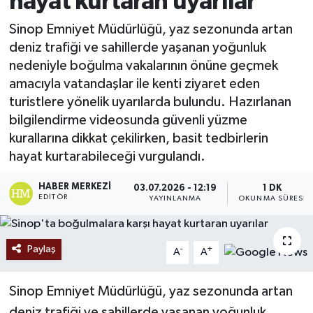
hayat kurtaran uyarılar
Ekonomi
Sinop Emniyet Müdürlüğü, yaz sezonunda artan
deniz trafiği ve sahillerde yaşanan yoğunluk
Sağlık
nedeniyle boğulma vakalarının önüne geçmek
amacıyla vatandaşlar ile kenti ziyaret eden
Tokat Haber
turistlere yönelik uyarılarda bulundu. Hazırlanan
bilgilendirme videosunda güvenli yüzme
kurallarına dikkat çekilirken, basit tedbirlerin
hayat kurtarabileceği vurgulandı.
HABER MERKEZI
03.07.2026 - 12:19
1 DK
EDITÖR
YAYINLANMA
OKUNMA SÜRESI
Paylaş
-
+
A
A
Sinop Emniyet Müdürlüğü, yaz sezonunda artan
deniz trafiği ve sahillerde yaşanan yoğunluk