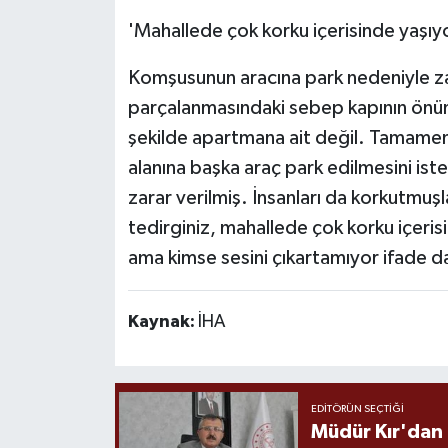
'Mahallede çok korku içerisinde yaşıy
Komşusunun aracına park nedeniyle zara
parçalanmasındaki sebep kapının önüne
şekilde apartmana ait değil. Tamamen 
alanına başka araç park edilmesini is
zarar verilmiş. İnsanları da korkutmu
tedirginiz, mahallede çok korku içeris
ama kimse sesini çıkartamıyor ifade d
Kaynak:
İHA
EDITÖRÜN SEÇTIĞI
Müdür Kır'dan