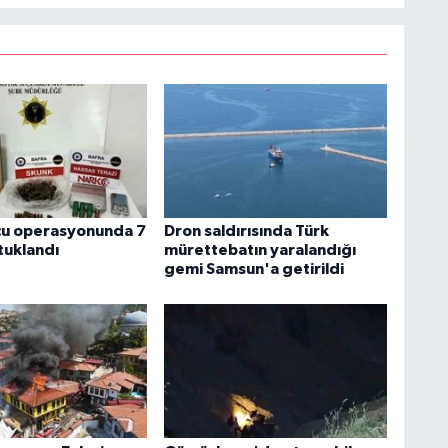
cu operasyonunda 7
Dron saldırısında Türk
tuklandı
mürettebatın yaralandığı
gemi Samsun'a getirildi