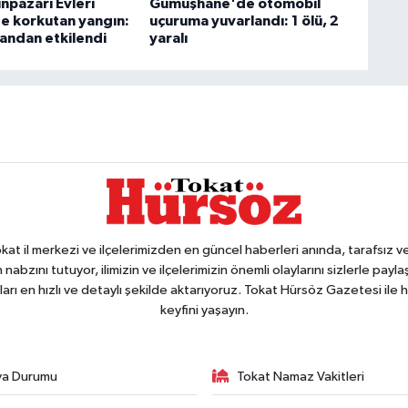
npazarı Evleri
Gümüşhane'de otomobil
e korkutan yangın:
uçuruma yuvarlandı: 1 ölü, 2
mandan etkilendi
yaralı
 il merkezi ve ilçelerimizden en güncel haberleri anında, tarafsız ve e
 nabzını tutuyor, ilimizin ve ilçelerimizin önemli olaylarını sizlerle pay
arı en hızlı ve detaylı şekilde aktarıyoruz. Tokat Hürsöz Gazetesi il
keyfini yaşayın.
va Durumu
Tokat Namaz Vakitleri