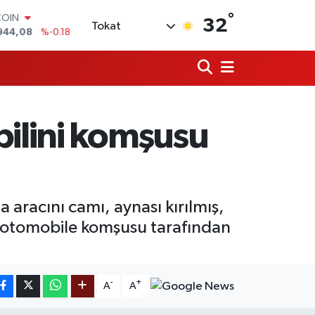
COIN
944,08
%-0.18
°
32
Tokat
LAR
7436
%0.18
RO
2510
%0.32
RLİN
4811
%0.38
M ALTIN
bilini komşusu
0.55
%0.03
T100
779
%-14
 aracını camı, aynası kırılmış,
 otomobile komşusu tarafından
-
+
A
A