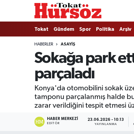
Tokat
Nöbetçi Eczaneler
Tokat
Gündem
Spor
Politika
Arşiv
Türkiye Gündemi
Hava Durumu
HABERLER
ASAYIŞ
Sokağa park et
Gündem
Tokat Namaz Vakitleri
parçaladı
Asayiş
Trafik Durumu
Spor
Süper Lig Puan Durumu ve Fikstür
Konya'da otomobilini sokak üzer
tamponu parçalanmış halde bul
Politika
Tüm Manşetler
zarar verildiğini tespit etmesi 
Tokat Spor
Son Dakika Haberleri
HABER MERKEZI
23.06.2026 - 10:13
EDITÖR
YAYINLANMA
Eğitim
Haber Arşivi