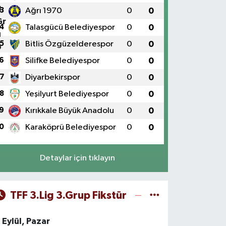
3
Ağrı 1970
0
0
4
Talasgücü Belediyespor
0
0
5
Bitlis Özgüzelderespor
0
0
6
Silifke Belediyespor
0
0
7
Diyarbekirspor
0
0
8
Yeşilyurt Belediyespor
0
0
9
Kırıkkale Büyük Anadolu
0
0
0
Karaköprü Belediyespor
0
0
Detaylar için tıklayın
TFF 3.Lig 3.Grup Fikstür
 Eylül, Pazar