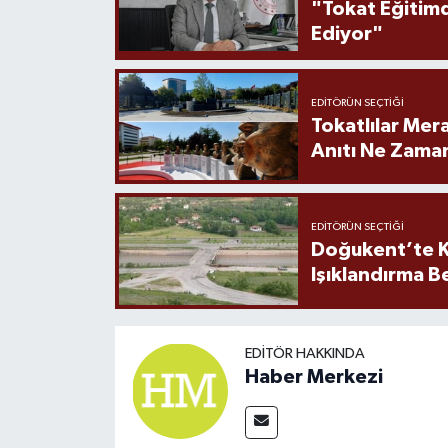
"Tokat Eğitim
Ediyor"
EDITÖRÜN SEÇTIĞI
Tokatlılar Mera
Anıtı Ne Zaman
EDITÖRÜN SEÇTIĞI
Doğukent’te K
Işıklandırma B
EDITÖR HAKKINDA
Haber Merkezi