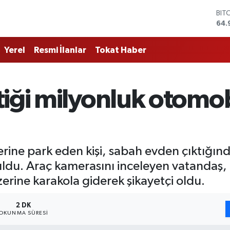
BIT
64.
DO
47,
EU
Yerel
Resmi İlanlar
Tokat Haber
55,
STE
64,
GRA
tiği milyonluk otomo
666
BİS
13.
ine park eden kişi, sabah evden çıktığında
du. Araç kamerasını inceleyen vatandaş,
üzerine karakola giderek şikayetçi oldu.
2 DK
OKUNMA SÜRESI