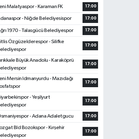
eni Malatyaspor - Karaman FK
17:00
danaspor - Niğde Belediyesispor
17:00
ğrı 1970 - Talasgücü Belediyespor
17:00
itlis Özgüzelderespor - Silifke
17:00
elediyespor
ırıkkale Büyük Anadolu - Karaköprü
17:00
elediyespor
eni Mersin Idmanyurdu - Mazıdağı
17:00
osfatspor
iyarbekirspor - Yeşilyurt
17:00
elediyespor
smaniyespor - Adana Adaletgucu
17:00
ozgat Bld Bozokspor - Kırşehir
17:00
elediyespor