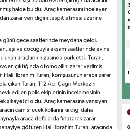
rk eden kişi, sabah evden çıktığında aracını
anmış halde buldu. Araç kamerasını inceleyen
n zarar verildiğini tespit etmesi üzerine
a günü gece saatlerinde meydana geldi.
uran, eşi ve çocuğuyla akşam saatlerinde evine
ulunan araçların hizasında park etti. Turan,
den çıktığında otomobilini zarar verilmiş
1
n Halil İbrahim Turan, komşusunun araca zarar
ola çıkan Turan, 112 Acil Çağrı Merkezini
evk edilen polis ekiplerinin incelemesinin
ek şikayetçi oldu. Araç kamerasına yansıyan
racın cam silecek kollarını kırdığı daha
 aynayla araca defalarda fırlatarak zarar
sanayiye götüren Halil İbrahim Turan, aracında
6