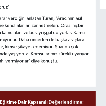
oruz'
r verdiğini anlatan Turan, 'Aracımın asıl
 kendi alanları zannetmeleri. Orası hiçbir
kamu alanı ve burayı işgal ediyorlar. Kamu
temiyorlar. Daha önceden de başka araçlara
şlar, kimse şikayet edemiyor. Şuanda çok
inde yaşıyoruz. Komşularımız sürekli uyarıyor
ahi vermiyorlar' diye konuştu.
 Eğitime Dair Kapsamlı Değerlendirme: