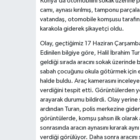
Konya'da otomobilini sokak üzerine pa
camı, aynası kırılmış, tamponu parçal
vatandaş, otomobile komşusu tarafında
karakola giderek şikayetçi oldu.
Olay, geçtiğimiz 17 Haziran Çarşamb
Edinilen bilgiye göre, Halil İbrahim T
geldiği sırada aracını sokak üzerinde b
sabah çocuğunu okula götürmek için ev
halde buldu. Araç kamerasını inceleye
verdiğini tespit etti. Görüntülerden y
arayarak durumu bildirdi. Olay yerine s
ardından Turan, polis merkezine gider
görüntülerde, komşu şahsın ilk olarak a
sonrasında aracın aynasını kırarak aynı
verdiği görülüyor. Daha sonra aracını 