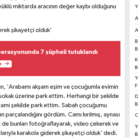
yüklü miktarda aracının değer kaybı olduğunu
Y
A
erek şikayetçi olduk'
A
B
B
erasyonunda 7 şüpheli tutuklandı
K
e
B
Y
F
ran, 'Arabamı akşam eşim ve çocuğumla evimin
okak üzerine park ettim. Herhangi bir şekilde
D
B
ami şekilde park ettim. Sabah çocuğumu
ın parçalandığını gördüm. Camı kırılmış, aynası
O
iz de bunları fotoğraflayarak, video çekerek ve
Y
larıyla karakola giderek şikayetçi olduk' dedi.
B