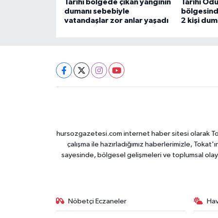
Tarihi bölgede çıkan yangının
Tarihi Odu
dumanı sebebiyle
bölgesind
vatandaşlar zor anlar yaşadı
2 kişi du
hursozgazetesi.com internet haber sitesi olarak Tokat
çalışma ile hazırladığımız haberlerimizle, Tokat'ın
sayesinde, bölgesel gelişmeleri ve toplumsal olayl
Nöbetçi Eczaneler
Ha