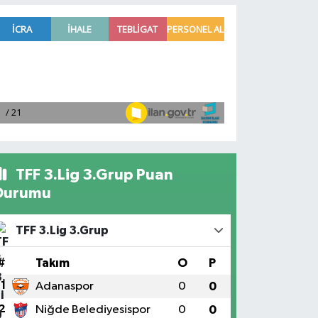
TFF 3.Lig 3.Grup Puan
Durumu
TFF 3.Lig 3.Grup
#
Takım
O
P
1
Adanaspor
0
0
2
Niğde Belediyesispor
0
0