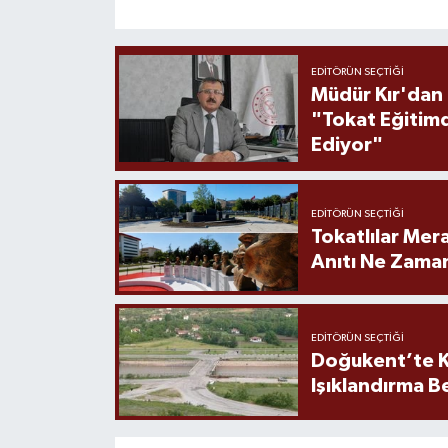
EDITÖRÜN SEÇTIĞI
Müdür Kır'dan
"Tokat Eğitim
Ediyor"
EDITÖRÜN SEÇTIĞI
Tokatlılar Mera
Anıtı Ne Zaman
EDITÖRÜN SEÇTIĞI
Doğukent’te K
Işıklandırma B