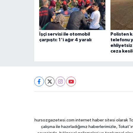
İşçi servisi ile otomobil
Polisten 
çarpıştı: 1'i ağır 4 yaralı
telefonu y
ehliyetsiz
ceza kesil
hursozgazetesi.com internet haber sitesi olarak Tokat
çalışma ile hazırladığımız haberlerimizle, Tokat'ın