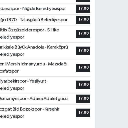
danaspor - Niğde Belediyesispor
17:00
ğrı 1970 - Talasgücü Belediyespor
17:00
itlis Özgüzelderespor - Silifke
17:00
elediyespor
ırıkkale Büyük Anadolu - Karaköprü
17:00
elediyespor
eni Mersin Idmanyurdu - Mazıdağı
17:00
osfatspor
iyarbekirspor - Yeşilyurt
17:00
elediyespor
smaniyespor - Adana Adaletgucu
17:00
ozgat Bld Bozokspor - Kırşehir
17:00
elediyespor