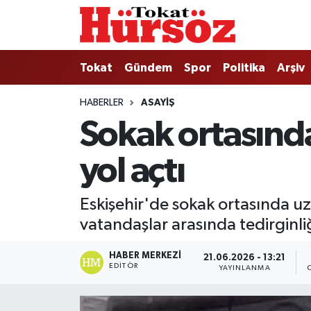
Tokat
Nöbetçi Eczaneler
Tokat
Gündem
Spor
Politika
Arşiv
Türkiye Gündemi
Hava Durumu
HABERLER
ASAYIŞ
Sokak ortasında
Gündem
Tokat Namaz Vakitleri
yol açtı
Asayiş
Trafik Durumu
Spor
Süper Lig Puan Durumu ve Fikstür
Eskişehir'de sokak ortasında uzu
vatandaşlar arasında tedirginl
Politika
Tüm Manşetler
HABER MERKEZI
21.06.2026 - 13:21
Tokat Spor
Son Dakika Haberleri
EDITÖR
YAYINLANMA
Eğitim
Haber Arşivi