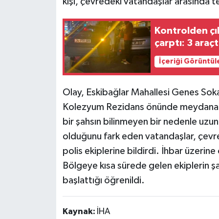
kişi, çevredeki vatandaşlar arasında t
Kontrolden çı
çarptı: 3 araç
İçeriği Görüntül
Olay, Eskibağlar Mahallesi Genes Sok
Kolezyum Rezidans önünde meydana gel
bir şahsın bilinmeyen bir nedenle uz
olduğunu fark eden vatandaşlar, çevr
polis ekiplerine bildirdi. İhbar üzerine
Bölgeye kısa sürede gelen ekiplerin şahı
başlattığı öğrenildi.
Kaynak:
İHA