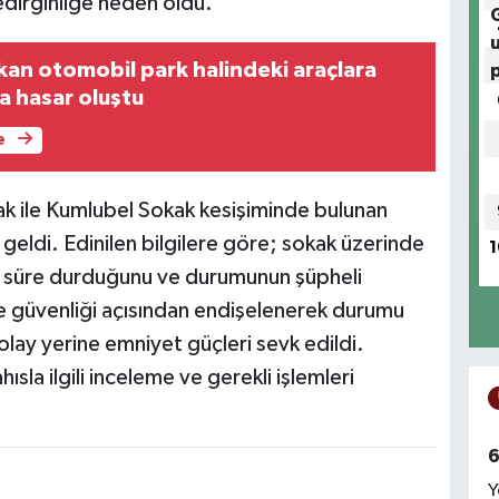
edirginliğe neden oldu.
kan otomobil park halindeki araçlara
ta hasar oluştu
e
ak ile Kumlubel Sokak kesişiminde bulunan
di. Edinilen bilgilere göre; sokak üzerinde
1
un süre durduğunu ve durumunun şüpheli
e güvenliği açısından endişelenerek durumu
 olay yerine emniyet güçleri sevk edildi.
sla ilgili inceleme ve gerekli işlemleri
6
Y