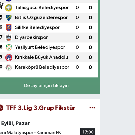
4
Talasgücü Belediyespor
0
0
5
Bitlis Özgüzelderespor
0
0
6
Silifke Belediyespor
0
0
7
Diyarbekirspor
0
0
8
Yeşilyurt Belediyespor
0
0
9
Kırıkkale Büyük Anadolu
0
0
0
Karaköprü Belediyespor
0
0
Detaylar için tıklayın
TFF 3.Lig 3.Grup Fikstür
 Eylül, Pazar
eni Malatyaspor - Karaman FK
17:00