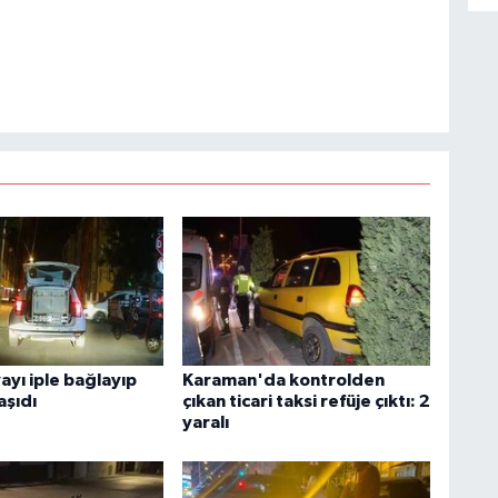
ayı iple bağlayıp
Karaman'da kontrolden
aşıdı
çıkan ticari taksi refüje çıktı: 2
yaralı