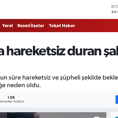
BIT
64.
DO
47,
Yerel
Resmi İlanlar
Tokat Haber
EU
55,
STE
64,
 hareketsiz duran şah
GRA
66
BİS
13.
n süre hareketsiz ve şüpheli şekilde bekley
iğe neden oldu.
1 DK
OKUNMA SÜRESI