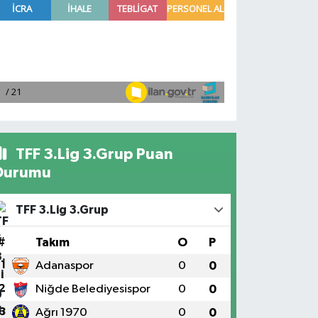
TFF 3.Lig 3.Grup Puan
Durumu
TFF 3.Lig 3.Grup
#
Takım
O
P
1
Adanaspor
0
0
2
Niğde Belediyesispor
0
0
3
Ağrı 1970
0
0