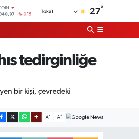
°
COIN
27
Tokat
840,97
%-0.15
LAR
7436
%0.18
RO
2510
%0.32
RLİN
4811
%0.38
ıs tedirginliğe
M ALTIN
60.55
%0
T100
779
%-14
en bir kişi, çevredeki
-
+
A
A