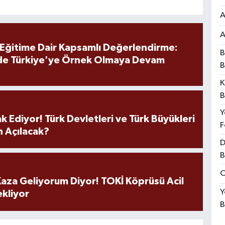
A
A
 Eğitime Dair Kapsamlı Değerlendirme:
B
de Türkiye'ye Örnek Olmaya Devam
B
K
B
Y
k Ediyor! Türk Devletleri ve Türk Büyükleri
F
 Açılacak?
D
B
O
aza Geliyorum Diyor! TOKİ Köprüsü Acil
Y
ekliyor
B