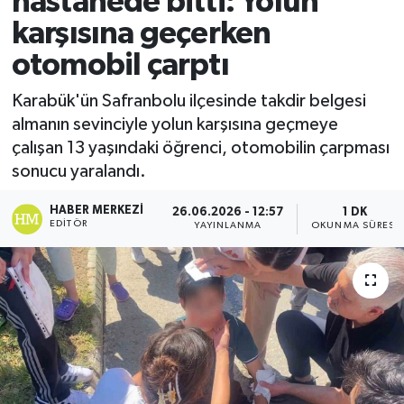
hastanede bitti: Yolun
karşısına geçerken
Ekonomi
otomobil çarptı
Sağlık
Karabük'ün Safranbolu ilçesinde takdir belgesi
almanın sevinciyle yolun karşısına geçmeye
Tokat Haber
çalışan 13 yaşındaki öğrenci, otomobilin çarpması
sonucu yaralandı.
HABER MERKEZI
26.06.2026 - 12:57
1 DK
EDITÖR
YAYINLANMA
OKUNMA SÜRESI