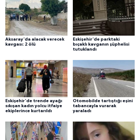
Aksaray'da alacak verecek
Eskişehir'de parktaki
kavgası: 2 ölü
bıçaklı kavganın şüphelisi
tutuklandı
Eskişehir'de trende ayağı
Otomobilde tartıştığı eşini
sıkışan kadın yolcu itfaiye
tabancayla vurarak
ekiplerince kurtarıldı
yaraladı