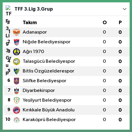
TFF 3.Lig 3.Grup
#
Takım
O
P
1
Adanaspor
0
0
2
Niğde Belediyesispor
0
0
3
Ağrı 1970
0
0
4
Talasgücü Belediyespor
0
0
5
Bitlis Özgüzelderespor
0
0
6
Silifke Belediyespor
0
0
7
Diyarbekirspor
0
0
8
Yeşilyurt Belediyespor
0
0
9
Kırıkkale Büyük Anadolu
0
0
10
Karaköprü Belediyespor
0
0