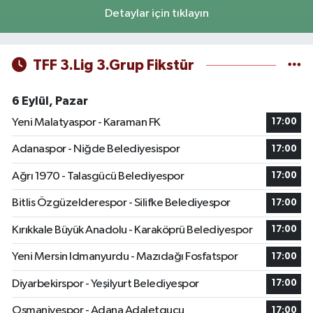
Detaylar için tıklayın
TFF 3.Lig 3.Grup Fikstür
6 Eylül, Pazar
Yeni Malatyaspor - Karaman FK
17:00
Adanaspor - Niğde Belediyesispor
17:00
Ağrı 1970 - Talasgücü Belediyespor
17:00
Bitlis Özgüzelderespor - Silifke Belediyespor
17:00
Kırıkkale Büyük Anadolu - Karaköprü Belediyespor
17:00
Yeni Mersin Idmanyurdu - Mazıdağı Fosfatspor
17:00
Diyarbekirspor - Yeşilyurt Belediyespor
17:00
Osmaniyespor - Adana Adaletgucu
17:00