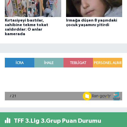
Kırtasiyeyi bastılar,
Irmağa düşen 8 yaşındaki
sahibine tekme tokat
çocuk yaşamını yitirdi
saldırdılar: O anlar
kamerada
TFF 3.Lig 3.Grup Puan Durumu