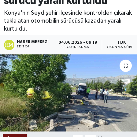
sürücü yaralı kurtuldu
Ekonomi
Konya'nın Seydişehir ilçesinde kontrolden çıkarak
takla atan otomobilin sürücüsü kazadan yaralı
Sağlık
kurtuldu.
Tokat Haber
HABER MERKEZI
04.06.2026 - 09:19
1 DK
EDITÖR
YAYINLANMA
OKUNMA SÜRESI