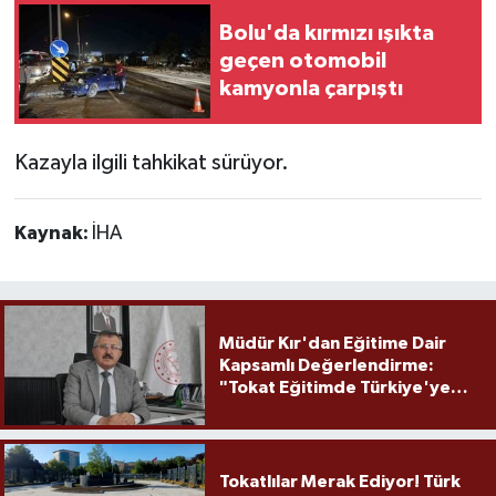
Bolu'da kırmızı ışıkta
geçen otomobil
kamyonla çarpıştı
Kazayla ilgili tahkikat sürüyor.
Kaynak:
İHA
Müdür Kır'dan Eğitime Dair
Kapsamlı Değerlendirme:
"Tokat Eğitimde Türkiye'ye
Örnek Olmaya Devam Ediyor"
Tokatlılar Merak Ediyor! Türk