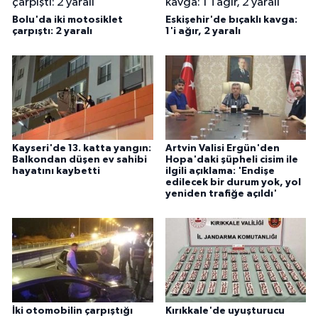
Bolu'da iki motosiklet
Eskişehir'de bıçaklı kavga:
çarpıştı: 2 yaralı
1'i ağır, 2 yaralı
Kayseri'de 13. katta yangın:
Artvin Valisi Ergün'den
Balkondan düşen ev sahibi
Hopa'daki şüpheli cisim ile
hayatını kaybetti
ilgili açıklama: 'Endişe
edilecek bir durum yok, yol
yeniden trafiğe açıldı'
İki otomobilin çarpıştığı
Kırıkkale'de uyuşturucu