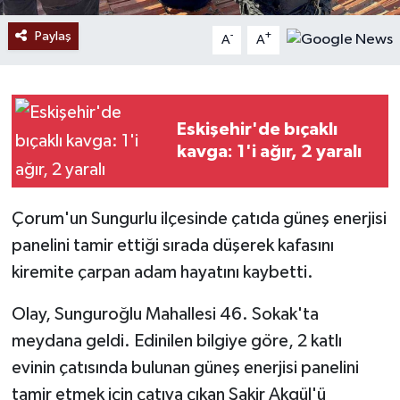
Paylaş
-
+
A
A
Eskişehir'de bıçaklı
kavga: 1'i ağır, 2 yaralı
Çorum'un Sungurlu ilçesinde çatıda güneş enerjisi
panelini tamir ettiği sırada düşerek kafasını
kiremite çarpan adam hayatını kaybetti.
Olay, Sunguroğlu Mahallesi 46. Sokak'ta
meydana geldi. Edinilen bilgiye göre, 2 katlı
evinin çatısında bulunan güneş enerjisi panelini
tamir etmek için çatıya çıkan Şakir Akgül'ü