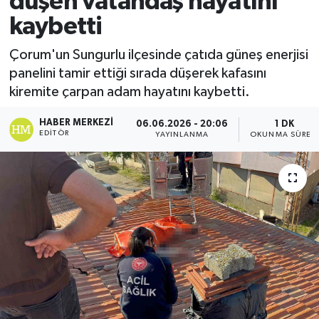
düşen vatandaş hayatını
kaybetti
Ekonomi
Çorum'un Sungurlu ilçesinde çatıda güneş enerjisi
Sağlık
panelini tamir ettiği sırada düşerek kafasını
kiremite çarpan adam hayatını kaybetti.
Tokat Haber
HABER MERKEZI
06.06.2026 - 20:06
1 DK
EDITÖR
YAYINLANMA
OKUNMA SÜRES