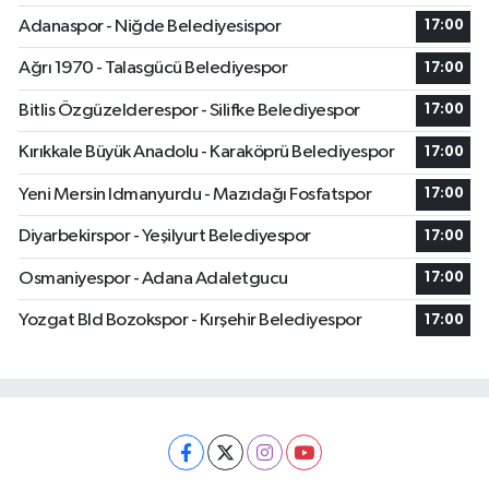
Adanaspor - Niğde Belediyesispor
17:00
Ağrı 1970 - Talasgücü Belediyespor
17:00
Bitlis Özgüzelderespor - Silifke Belediyespor
17:00
Kırıkkale Büyük Anadolu - Karaköprü Belediyespor
17:00
Yeni Mersin Idmanyurdu - Mazıdağı Fosfatspor
17:00
Diyarbekirspor - Yeşilyurt Belediyespor
17:00
Osmaniyespor - Adana Adaletgucu
17:00
Yozgat Bld Bozokspor - Kırşehir Belediyespor
17:00