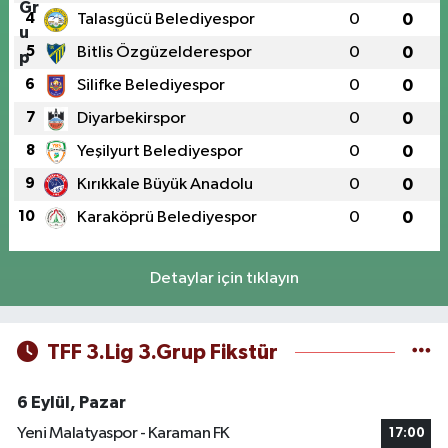
4
Talasgücü Belediyespor
0
0
5
Bitlis Özgüzelderespor
0
0
6
Silifke Belediyespor
0
0
7
Diyarbekirspor
0
0
8
Yeşilyurt Belediyespor
0
0
9
Kırıkkale Büyük Anadolu
0
0
10
Karaköprü Belediyespor
0
0
Detaylar için tıklayın
TFF 3.Lig 3.Grup Fikstür
6 Eylül, Pazar
Yeni Malatyaspor - Karaman FK
17:00