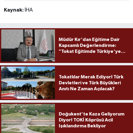
Kaynak:
İHA
Müdür Kır'dan Eğitime Dair
Kapsamlı Değerlendirme:
"Tokat Eğitimde Türkiye'ye
Örnek Olmaya Devam Ediyor"
Tokatlılar Merak Ediyor! Türk
Devletleri ve Türk Büyükleri
Anıtı Ne Zaman Açılacak?
Doğukent’te Kaza Geliyorum
Diyor! TOKİ Köprüsü Acil
Işıklandırma Bekliyor