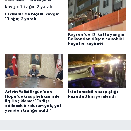
Eskişehir'de bıçaklı kavga:
1'i ağır, 2 yaralı
Kayseri'de 13. katta yangın:
Balkondan düşen ev sahibi
hayatını kaybetti
Artvin Valisi Ergün'den
İki otomobilin çarpıştığı
Hopa'daki şüpheli cisim ile
kazada 3 kişi yaralandı
ilgili açıklama: 'Endişe
edilecek bir durum yok, yol
yeniden trafiğe açıldı'