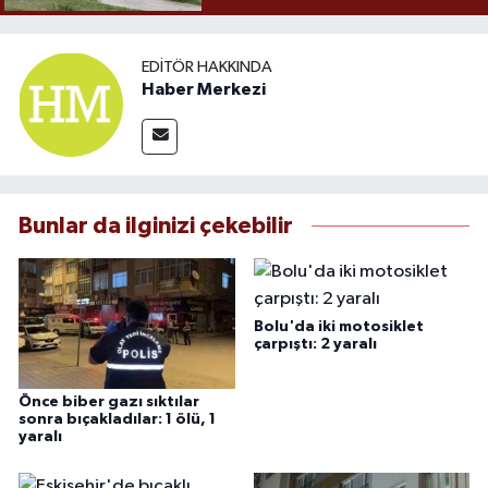
EDITÖR HAKKINDA
Haber Merkezi
Bunlar da ilginizi çekebilir
Bolu'da iki motosiklet
çarpıştı: 2 yaralı
Önce biber gazı sıktılar
sonra bıçakladılar: 1 ölü, 1
yaralı