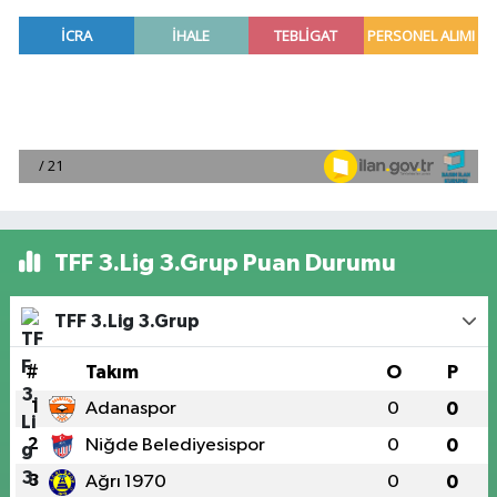
TFF 3.Lig 3.Grup Puan Durumu
TFF 3.Lig 3.Grup
#
Takım
O
P
1
Adanaspor
0
0
2
Niğde Belediyesispor
0
0
3
Ağrı 1970
0
0