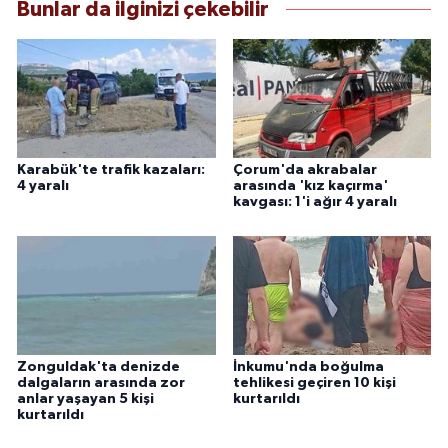
Bunlar da ilginizi çekebilir
Karabük'te trafik kazaları:
Çorum'da akrabalar
4 yaralı
arasında 'kız kaçırma'
kavgası: 1'i ağır 4 yaralı
Zonguldak'ta denizde
İnkumu'nda boğulma
dalgaların arasında zor
tehlikesi geçiren 10 kişi
anlar yaşayan 5 kişi
kurtarıldı
kurtarıldı