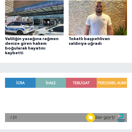
Valiliğin yasağına rağmen
Tokatlı başpehlivan
denize giren hakem
saldırıya uğradı
boğularak hayatını
kaybetti