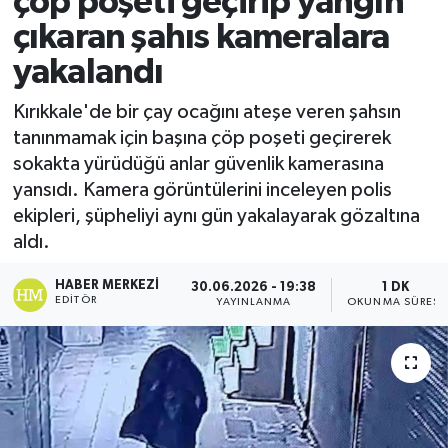
çöp poşeti geçirip yangın
çıkaran şahıs kameralara
Ekonomi
yakalandı
Sağlık
Kırıkkale'de bir çay ocağını ateşe veren şahsın
tanınmamak için başına çöp poşeti geçirerek
Tokat Haber
sokakta yürüdüğü anlar güvenlik kamerasına
yansıdı. Kamera görüntülerini inceleyen polis
ekipleri, şüpheliyi aynı gün yakalayarak gözaltına
aldı.
HABER MERKEZI
30.06.2026 - 19:38
1 DK
EDITÖR
YAYINLANMA
OKUNMA SÜRESI