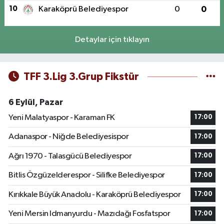
10
Karaköprü Belediyespor
0
0
Detaylar için tıklayın
TFF 3.Lig 3.Grup Fikstür
6 Eylül, Pazar
Yeni Malatyaspor - Karaman FK
17:00
Adanaspor - Niğde Belediyesispor
17:00
Ağrı 1970 - Talasgücü Belediyespor
17:00
Bitlis Özgüzelderespor - Silifke Belediyespor
17:00
Kırıkkale Büyük Anadolu - Karaköprü Belediyespor
17:00
Yeni Mersin Idmanyurdu - Mazıdağı Fosfatspor
17:00