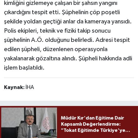
kimliğini gizlemeye çalışan bir şahsın yangını
çıkardığını tespit etti. Şüphelinin çöp poşetli
şekilde yoldan geçtiği anlar da kameraya yansıdı.
Polis ekipleri, teknik ve fiziki takip sonucu
şüphelinin A.Ö. olduğunu belirledi. Adresi tespit
edilen şüpheli, düzenlenen operasyonla
yakalanarak gözaltına alındı. Şüpheli hakkında adli
işlem başlatıldı.
Kaynak:
İHA
Müdür Kır'dan Eğitime Dair
Kapsamlı Değerlendirme:
"Tokat Eğitimde Türkiye'ye
Örnek Olmaya Devam Ediyor"