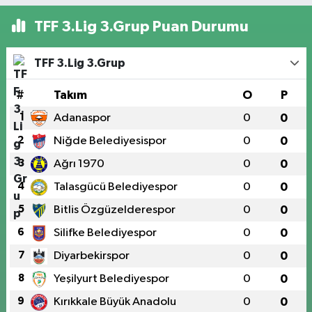
TFF 3.Lig 3.Grup Puan Durumu
TFF 3.Lig 3.Grup
#
Takım
O
P
1
Adanaspor
0
0
2
Niğde Belediyesispor
0
0
3
Ağrı 1970
0
0
4
Talasgücü Belediyespor
0
0
5
Bitlis Özgüzelderespor
0
0
6
Silifke Belediyespor
0
0
7
Diyarbekirspor
0
0
8
Yeşilyurt Belediyespor
0
0
9
Kırıkkale Büyük Anadolu
0
0