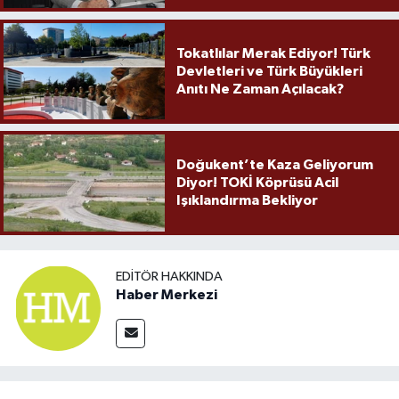
Tokatlılar Merak Ediyor! Türk
Devletleri ve Türk Büyükleri
Anıtı Ne Zaman Açılacak?
Doğukent’te Kaza Geliyorum
Diyor! TOKİ Köprüsü Acil
Işıklandırma Bekliyor
EDITÖR HAKKINDA
Haber Merkezi