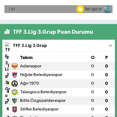
TFF 3.Lig 3.Grup Puan Durumu
TFF 3.Lig 3.Grup
#
Takım
O
P
1
Adanaspor
0
0
2
Niğde Belediyesispor
0
0
3
Ağrı 1970
0
0
4
Talasgücü Belediyespor
0
0
5
Bitlis Özgüzelderespor
0
0
6
Silifke Belediyespor
0
0