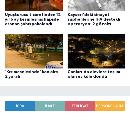
Uyuşturucu ticaretinden 12
Kayseri'deki cinayet
yıl 6 ay kesinleşmiş hapisle
şüphelilerine İHA destekli
aranan şahıs yakalandı
operasyon: 2 gözaltı
'Kız meselesinde' kan aktı:
Çankırı'da alevlere teslim
2 yaralı
olan ev küle döndü