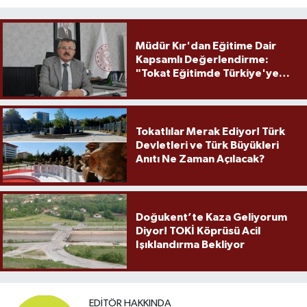
Müdür Kır'dan Eğitime Dair
Kapsamlı Değerlendirme:
"Tokat Eğitimde Türkiye'ye
Örnek Olmaya Devam Ediyor"
Tokatlılar Merak Ediyor! Türk
Devletleri ve Türk Büyükleri
Anıtı Ne Zaman Açılacak?
Doğukent’te Kaza Geliyorum
Diyor! TOKİ Köprüsü Acil
Işıklandırma Bekliyor
EDITÖR HAKKINDA