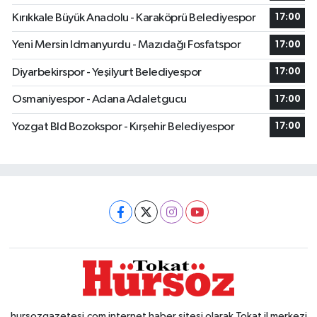
Kırıkkale Büyük Anadolu - Karaköprü Belediyespor
17:00
Yeni Mersin Idmanyurdu - Mazıdağı Fosfatspor
17:00
Diyarbekirspor - Yeşilyurt Belediyespor
17:00
Osmaniyespor - Adana Adaletgucu
17:00
Yozgat Bld Bozokspor - Kırşehir Belediyespor
17:00
hursozgazetesi.com internet haber sitesi olarak Tokat il merkezi