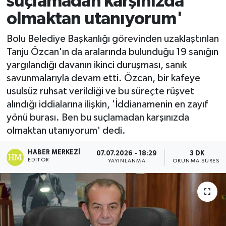
suçlamadan karşınızda
olmaktan utanıyorum'
Ekonomi
Bolu Belediye Başkanlığı görevinden uzaklaştırılan
Sağlık
Tanju Özcan'ın da aralarında bulunduğu 19 sanığın
yargılandığı davanın ikinci duruşması, sanık
Tokat Haber
savunmalarıyla devam etti. Özcan, bir kafeye
usulsüz ruhsat verildiği ve bu süreçte rüşvet
alındığı iddialarına ilişkin, 'İddianamenin en zayıf
yönü burası. Ben bu suçlamadan karşınızda
olmaktan utanıyorum' dedi.
HABER MERKEZI
07.07.2026 - 18:29
3 DK
EDITÖR
YAYINLANMA
OKUNMA SÜRESI