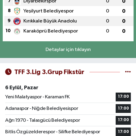
7
Diyarbekirspor
0
0
8
Yeşilyurt Belediyespor
0
0
9
Kırıkkale Büyük Anadolu
0
0
10
Karaköprü Belediyespor
0
0
Detaylar için tıklayın
TFF 3.Lig 3.Grup Fikstür
6 Eylül, Pazar
Yeni Malatyaspor - Karaman FK
17:00
Adanaspor - Niğde Belediyesispor
17:00
Ağrı 1970 - Talasgücü Belediyespor
17:00
Bitlis Özgüzelderespor - Silifke Belediyespor
17:00