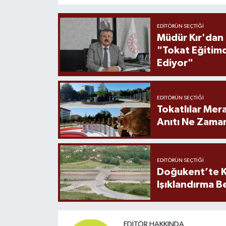
EDITÖRÜN SEÇTIĞI
Müdür Kır'dan
"Tokat Eğitim
Ediyor"
EDITÖRÜN SEÇTIĞI
Tokatlılar Mera
Anıtı Ne Zaman
EDITÖRÜN SEÇTIĞI
Doğukent’te K
Işıklandırma B
EDITÖR HAKKINDA