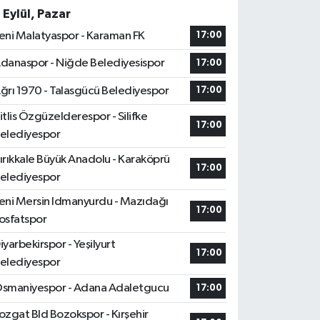
 Eylül, Pazar
eni Malatyaspor - Karaman FK
17:00
danaspor - Niğde Belediyesispor
17:00
ğrı 1970 - Talasgücü Belediyespor
17:00
itlis Özgüzelderespor - Silifke
17:00
elediyespor
ırıkkale Büyük Anadolu - Karaköprü
17:00
elediyespor
eni Mersin Idmanyurdu - Mazıdağı
17:00
osfatspor
iyarbekirspor - Yeşilyurt
17:00
elediyespor
smaniyespor - Adana Adaletgucu
17:00
ozgat Bld Bozokspor - Kırşehir