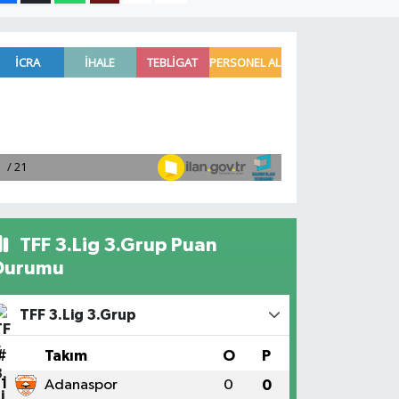
TFF 3.Lig 3.Grup Puan
Durumu
TFF 3.Lig 3.Grup
#
Takım
O
P
1
Adanaspor
0
0