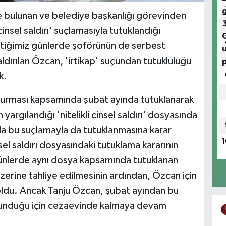
e bulunan ve belediye başkanlığı görevinden
 cinsel saldırı' suçlamasıyla tutuklandığı
çtiğimiz günlerde şoförünün de serbest
aldırılan Özcan, 'irtikap' suçundan tutukluluğu
k.
uşturması kapsamında şubat ayında tutuklanarak
argılandığı 'nitelikli cinsel saldırı' dosyasında
da bu suçlamayla da tutuklanmasına karar
1
l saldırı dosyasındaki tutuklama kararının
günlerde aynı dosya kapsamında tutuklanan
 üzerine tahliye edilmesinin ardından, Özcan için
oldu. Ancak Tanju Özcan, şubat ayından bu
ulunduğu için cezaevinde kalmaya devam