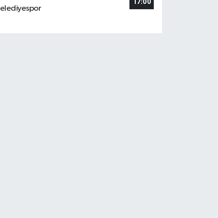
17:00
elediyespor