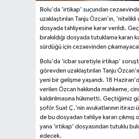
Bolu'da 'irtikap' suçundan cezaevind
uzaklaştırılan Tanju Özcan'ın, 'nitelikli
dosyada tahliyesine karar verildi. Ge
bırakıldığı dosyada tutuklama kararı k
sürdüğü için cezaevinden çıkamayaca
Bolu'da 'icbar suretiyle irtikap' sor
görevden uzaklaştırılan Tanju Özcan'ın y
yeni bir gelişme yaşandı. 18 Haziran'
verilen Özcan hakkında mahkeme, cinse
kaldırılmasına hükmetti. Geçtiğimiz 
şoför Suat Ç.'nin avukatlarının itirazı
de bu dosyadan tahliye kararı çıkmış 
yana 'irtikap' dosyasından tutuklu b
edecek.