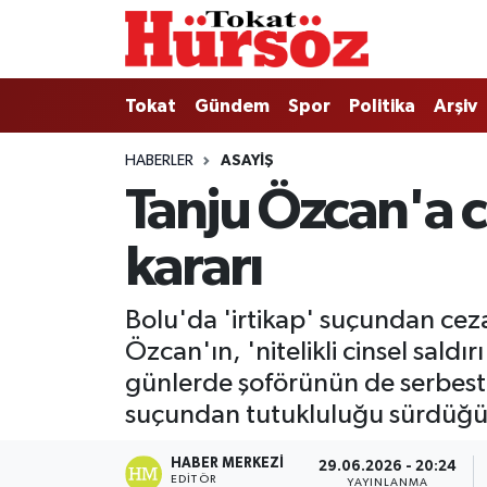
Tokat
Nöbetçi Eczaneler
Tokat
Gündem
Spor
Politika
Arşiv
Türkiye Gündemi
Hava Durumu
HABERLER
ASAYIŞ
Tanju Özcan'a c
Gündem
Tokat Namaz Vakitleri
kararı
Asayiş
Trafik Durumu
Spor
Süper Lig Puan Durumu ve Fikstür
Bolu'da 'irtikap' suçundan cez
Özcan'ın, 'nitelikli cinsel sald
Politika
Tüm Manşetler
günlerde şoförünün de serbest b
suçundan tutukluluğu sürdüğü
Tokat Spor
Son Dakika Haberleri
HABER MERKEZI
29.06.2026 - 20:24
Eğitim
Haber Arşivi
EDITÖR
YAYINLANMA