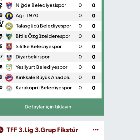
2
Niğde Belediyesispor
0
0
3
Ağrı 1970
0
0
4
Talasgücü Belediyespor
0
0
5
Bitlis Özgüzelderespor
0
0
6
Silifke Belediyespor
0
0
7
Diyarbekirspor
0
0
8
Yeşilyurt Belediyespor
0
0
9
Kırıkkale Büyük Anadolu
0
0
0
Karaköprü Belediyespor
0
0
Detaylar için tıklayın
TFF 3.Lig 3.Grup Fikstür