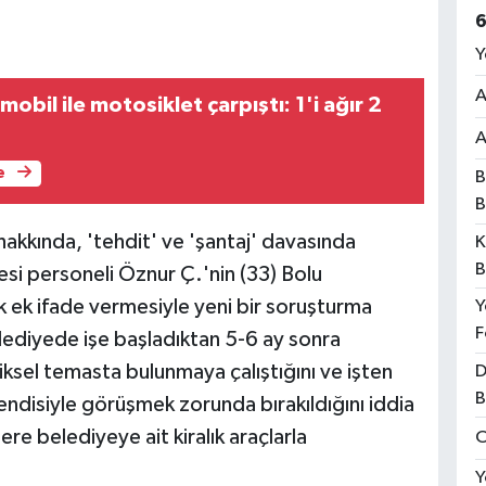
6
Y
A
bil ile motosiklet çarpıştı: 1'i ağır 2
A
e
B
B
akkında, 'tehdit' ve 'şantaj' davasında
K
B
esi personeli Öznur Ç.'nin (33) Bolu
 ek ifade vermesiyle yeni bir soruşturma
Y
F
elediyede işe başladıktan 5-6 ay sonra
iksel temasta bulunmaya çalıştığını ve işten
D
B
kendisiyle görüşmek zorunda bırakıldığını iddia
re belediyeye ait kiralık araçlarla
O
Y