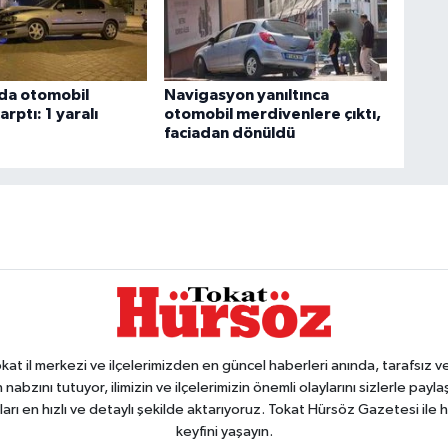
da otomobil
Navigasyon yanıltınca
rptı: 1 yaralı
otomobil merdivenlere çıktı,
faciadan dönüldü
 il merkezi ve ilçelerimizden en güncel haberleri anında, tarafsız ve e
 nabzını tutuyor, ilimizin ve ilçelerimizin önemli olaylarını sizlerle pay
arı en hızlı ve detaylı şekilde aktarıyoruz. Tokat Hürsöz Gazetesi il
keyfini yaşayın.