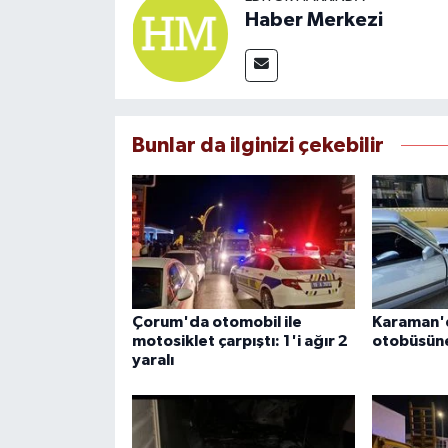
Haber Merkezi
Bunlar da ilginizi çekebilir
Çorum'da otomobil ile
Karaman'd
motosiklet çarpıştı: 1'i ağır 2
otobüsüne 
yaralı