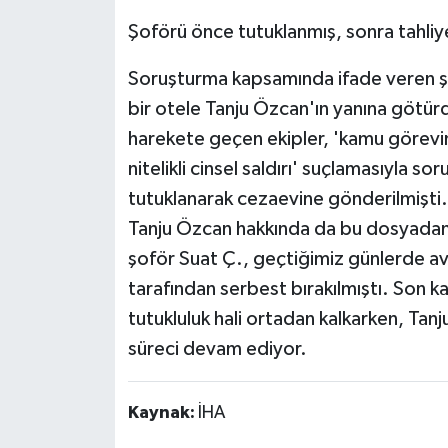
Şoförü önce tutuklanmış, sonra tahliye
Soruşturma kapsamında ifade veren şo
bir otele Tanju Özcan'ın yanına götürd
harekete geçen ekipler, 'kamu görevin
nitelikli cinsel saldırı' suçlamasıyla 
tutuklanarak cezaevine gönderilmişti
Tanju Özcan hakkında da bu dosyadan t
şoför Suat Ç., geçtiğimiz günlerde av
tarafından serbest bırakılmıştı. Son k
tutukluluk hali ortadan kalkarken, Tan
süreci devam ediyor.
Kaynak:
İHA