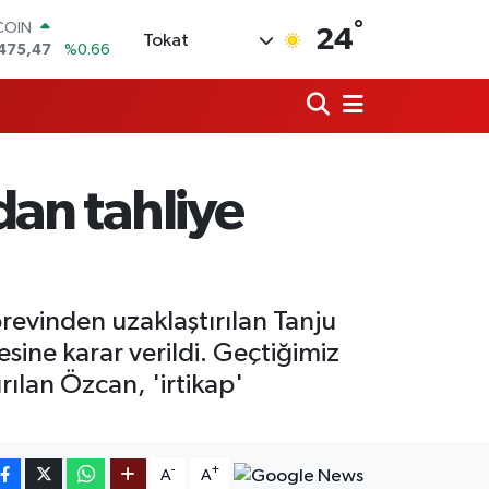
COIN
475,47
%0.66
°
24
Tokat
LAR
5971
%0.05
RO
1336
%0.18
RLİN
,2534
%0.22
M ALTIN
dan tahliye
8.23
%0.39
T100
703
%0
revinden uzaklaştırılan Tanju
esine karar verildi. Geçtiğimiz
ılan Özcan, 'irtikap'
-
+
A
A