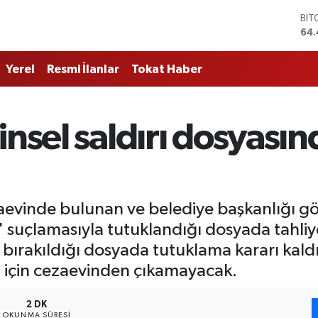
BIT
64.
DO
47,
EU
Yerel
Resmi İlanlar
Tokat Haber
55,
STE
64
GRA
insel saldırı dosyasın
651
BİS
13.
aevinde bulunan ve belediye başkanlığı gö
ırı' suçlamasıyla tutuklandığı dosyada tahliy
ırakıldığı dosyada tutuklama kararı kaldır
 için cezaevinden çıkamayacak.
2 DK
OKUNMA SÜRESI