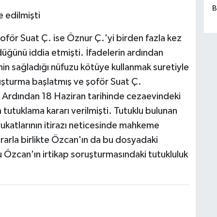
B
 edilmişti
för Suat Ç. ise Öznur Ç.'yi birden fazla kez
üğünü iddia etmişti. İfadelerin ardından
in sağladığı nüfuzu kötüye kullanmak suretiyle
soruşturma başlatmış ve şoför Suat Ç.
. Ardından 18 Haziran tarihinde cezaevindeki
utuklama kararı verilmişti. Tutuklu bulunan
ukatlarının itirazı neticesinde mahkeme
ararla birlikte Özcan'ın da bu dosyadaki
ju Özcan'ın irtikap soruşturmasındaki tutukluluk