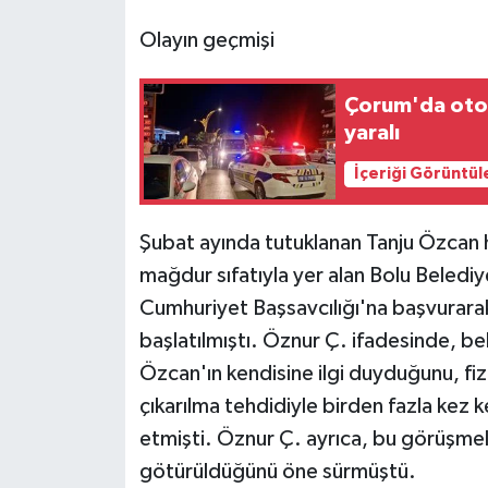
Olayın geçmişi
Çorum'da otomo
yaralı
İçeriği Görüntül
Şubat ayında tutuklanan Tanju Özcan h
mağdur sıfatıyla yer alan Bolu Belediy
Cumhuriyet Başsavcılığı'na başvurarak
başlatılmıştı. Öznur Ç. ifadesinde, b
Özcan'ın kendisine ilgi duyduğunu, fiz
çıkarılma tehdidiyle birden fazla kez 
etmişti. Öznur Ç. ayrıca, bu görüşmele
götürüldüğünü öne sürmüştü.