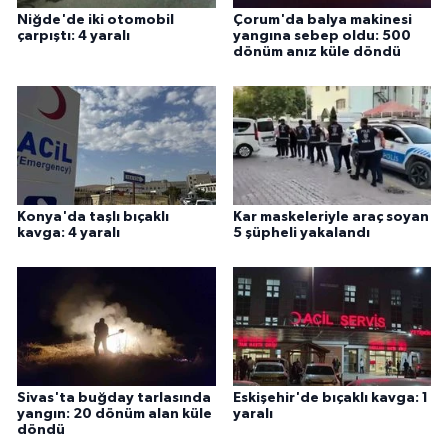
Niğde'de iki otomobil
Çorum'da balya makinesi
çarpıştı: 4 yaralı
yangına sebep oldu: 500
dönüm anız küle döndü
Konya'da taşlı bıçaklı
Kar maskeleriyle araç soyan
kavga: 4 yaralı
5 şüpheli yakalandı
Sivas'ta buğday tarlasında
Eskişehir'de bıçaklı kavga: 1
yangın: 20 dönüm alan küle
yaralı
döndü