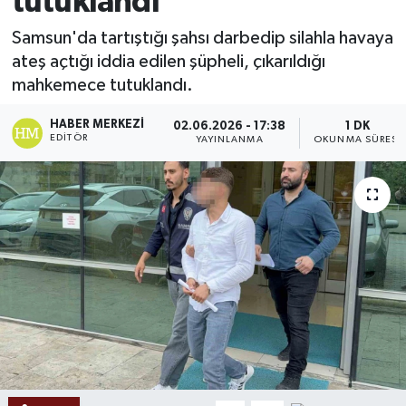
tutuklandı
Ekonomi
Samsun'da tartıştığı şahsı darbedip silahla havaya
ateş açtığı iddia edilen şüpheli, çıkarıldığı
Sağlık
mahkemece tutuklandı.
Tokat Haber
HABER MERKEZI
02.06.2026 - 17:38
1 DK
EDITÖR
YAYINLANMA
OKUNMA SÜRESI