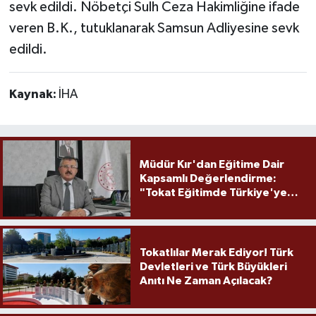
sevk edildi. Nöbetçi Sulh Ceza Hakimliğine ifade
veren B.K., tutuklanarak Samsun Adliyesine sevk
edildi.
Kaynak:
İHA
Müdür Kır'dan Eğitime Dair
Kapsamlı Değerlendirme:
"Tokat Eğitimde Türkiye'ye
Örnek Olmaya Devam Ediyor"
Tokatlılar Merak Ediyor! Türk
Devletleri ve Türk Büyükleri
Anıtı Ne Zaman Açılacak?