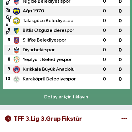
2
Niğde Belediyesispor
0
0
3
Ağrı 1970
0
0
4
Talasgücü Belediyespor
0
0
5
Bitlis Özgüzelderespor
0
0
6
Silifke Belediyespor
0
0
7
Diyarbekirspor
0
0
8
Yeşilyurt Belediyespor
0
0
9
Kırıkkale Büyük Anadolu
0
0
10
Karaköprü Belediyespor
0
0
Detaylar için tıklayın
TFF 3.Lig 3.Grup Fikstür