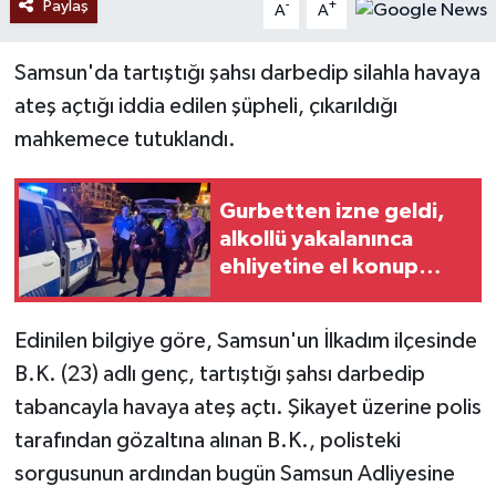
Paylaş
-
+
A
A
Samsun'da tartıştığı şahsı darbedip silahla havaya
ateş açtığı iddia edilen şüpheli, çıkarıldığı
mahkemece tutuklandı.
Gurbetten izne geldi,
alkollü yakalanınca
ehliyetine el konup
gözaltına alındı
Edinilen bilgiye göre, Samsun'un İlkadım ilçesinde
B.K. (23) adlı genç, tartıştığı şahsı darbedip
tabancayla havaya ateş açtı. Şikayet üzerine polis
tarafından gözaltına alınan B.K., polisteki
sorgusunun ardından bugün Samsun Adliyesine