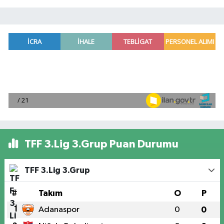
TFF 3.Lig 3.Grup Puan Durumu
TFF 3.Lig 3.Grup
#
Takım
O
P
1
Adanaspor
0
0