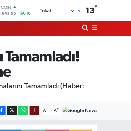
°
OLAR
13
Tokat
7,6006
%0.06
URO
5,0250
%0.02
ERLİN
4,2398
%0.2
RAM ALTIN
500.87
%0.12
ı Tamamladı!
ST100
.799
%70
ITCOIN
me
4.643,95
%0.16
alarını Tamamladı (Haber:
-
+
A
A