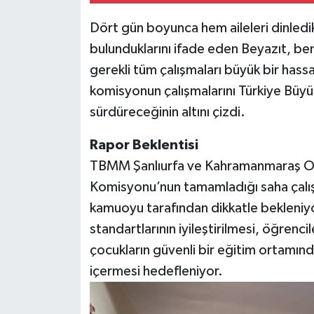
Dört gün boyunca hem aileleri dinledikl
bulunduklarını ifade eden Beyazıt, be
gerekli tüm çalışmaları büyük bir hassa
komisyonun çalışmalarını Türkiye Büyük M
sürdüreceğinin altını çizdi.
Rapor Beklentisi
TBMM Şanlıurfa ve Kahramanmaraş Okul 
Komisyonu’nun tamamladığı saha çalışm
kamuoyu tarafından dikkatle bekleniyo
standartlarının iyileştirilmesi, öğrenci
çocukların güvenli bir eğitim ortamın
içermesi hedefleniyor.