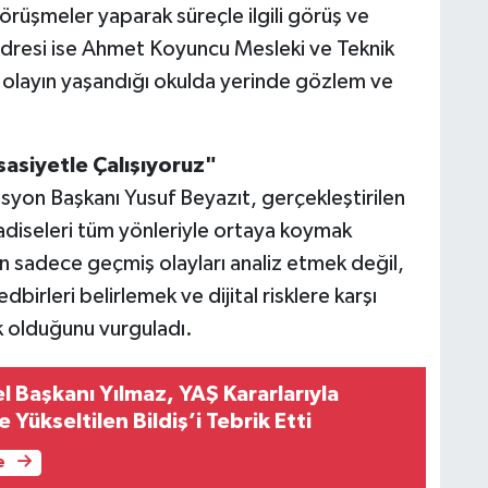
görüşmeler yaparak süreçle ilgili görüş ve
 adresi ise Ahmet Koyuncu Mesleki ve Teknik
 olayın yaşandığı okulda yerinde gözlem ve
sasiyetle Çalışıyoruz"
syon Başkanı Yusuf Beyazıt, gerçekleştirilen
adiseleri tüm yönleriyle ortaya koymak
in sadece geçmiş olayları analiz etmek değil,
edbirleri belirlemek ve dijital risklere karşı
 olduğunu vurguladı.
Başkanı Yılmaz, YAŞ Kararlarıyla
 Yükseltilen Bildiş’i Tebrik Etti
e