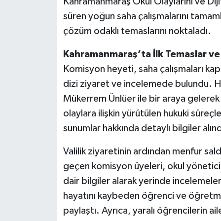
Kahramanmaraş Okul Olaylarını ve Diji
süren yoğun saha çalışmalarını tamamlay
çözüm odaklı temaslarını noktaladı.
Kahramanmaraş’ta İlk Temaslar ve 
Komisyon heyeti, saha çalışmaları ka
dizi ziyaret ve incelemede bulundu. H
Mükerrem Ünlüer ile bir araya gelere
olaylara ilişkin yürütülen hukuki süreçle
sunumlar hakkında detaylı bilgiler alınd
Valilik ziyaretinin ardından menfur sal
geçen komisyon üyeleri, okul yöneticil
dair bilgiler alarak yerinde incelem
hayatını kaybeden öğrenci ve öğretmenin
paylaştı. Ayrıca, yaralı öğrencilerin ai