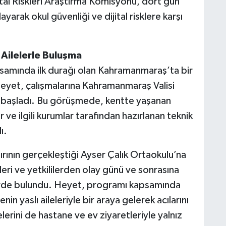
tal Riskleri Araştırma Komisyonu, dört gün
arak okul güvenliği ve dijital risklere karşı
Ailelerle Buluşma
psamında ilk durağı olan Kahramanmaraş’ta bir
eyet, çalışmalarına Kahramanmaraş Valisi
k başladı. Bu görüşmede, kentte yaşanan
r ve ilgili kurumlar tarafından hazırlanan teknik
ı.
dırının gerçekleştiği Ayser Çalık Ortaokulu’na
eri ve yetkililerden olay günü ve sonrasına
elerde bulundu. Heyet, programı kapsamında
 yaslı aileleriyle bir araya gelerek acılarını
lelerini de hastane ve ev ziyaretleriyle yalnız