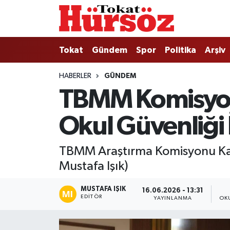
Tokat
Nöbetçi Eczaneler
Tokat
Gündem
Spor
Politika
Arşiv
Türkiye Gündemi
Hava Durumu
HABERLER
GÜNDEM
TBMM Komisyon
Gündem
Tokat Namaz Vakitleri
Okul Güvenliği 
Asayiş
Trafik Durumu
Spor
Süper Lig Puan Durumu ve Fikstür
TBMM Araştırma Komisyonu Kah
Mustafa Işık)
Politika
Tüm Manşetler
MUSTAFA IŞIK
16.06.2026 - 13:31
Tokat Spor
Son Dakika Haberleri
EDITÖR
YAYINLANMA
OK
Eğitim
Haber Arşivi