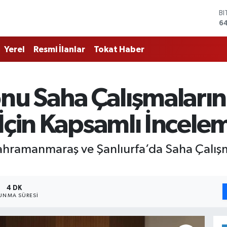
D
4
E
5
Yerel
Resmi İlanlar
Tokat Haber
ST
6
G
6
u Saha Çalışmaların
Bİ
13
B
İçin Kapsamlı İncele
6
ramanmaraş ve Şanlıurfa’da Saha Çalışm
4 DK
UNMA SÜRESI