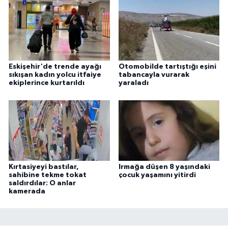
Eskişehir'de trende ayağı
Otomobilde tartıştığı eşini
sıkışan kadın yolcu itfaiye
tabancayla vurarak
ekiplerince kurtarıldı
yaraladı
Kırtasiyeyi bastılar,
Irmağa düşen 8 yaşındaki
sahibine tekme tokat
çocuk yaşamını yitirdi
saldırdılar: O anlar
kamerada