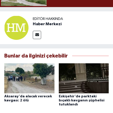
EDITÖR HAKKINDA
Haber Merkezi
Bunlar da ilginizi çekebilir
Aksaray'da alacak verecek
Eskişehir'de parktaki
kavgası: 2 ölü
bıçaklı kavganın şüphelisi
tutuklandı