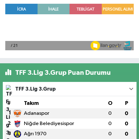
TFF 3.Lig 3.Grup Puan Durumu
TFF 3.Lig 3.Grup
#
Takım
O
P
1
Adanaspor
0
0
2
Niğde Belediyesispor
0
0
3
Ağrı 1970
0
0