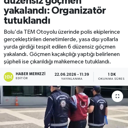
düzensiz göçmen
yakalandı: Organizatör
Ekonomi
tutuklandı
Sağlık
Bolu'da TEM Otoyolu üzerinde polis ekiplerince
gerçekleştirilen denetimlerde, yasa dışı yollarla
Tokat Haber
yurda girdiği tespit edilen 6 düzensiz göçmen
yakalandı. Göçmen kaçakçılığı yaptığı belirlenen
şüpheli ise çıkarıldığı mahkemece tutuklandı.
HABER MERKEZI
22.06.2026 - 11:39
1 DK
EDITÖR
YAYINLANMA
OKUNMA SÜRESI