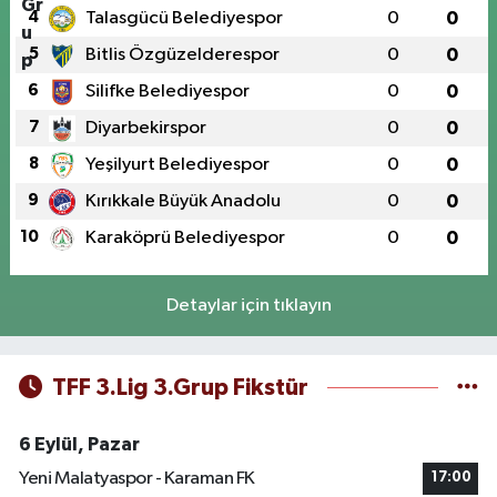
4
Talasgücü Belediyespor
0
0
5
Bitlis Özgüzelderespor
0
0
6
Silifke Belediyespor
0
0
7
Diyarbekirspor
0
0
8
Yeşilyurt Belediyespor
0
0
9
Kırıkkale Büyük Anadolu
0
0
10
Karaköprü Belediyespor
0
0
Detaylar için tıklayın
TFF 3.Lig 3.Grup Fikstür
6 Eylül, Pazar
Yeni Malatyaspor - Karaman FK
17:00