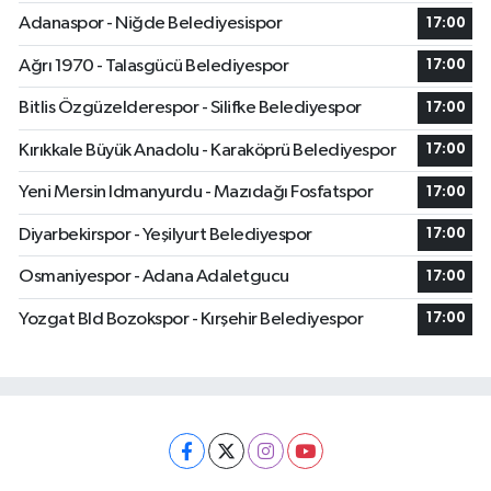
Adanaspor - Niğde Belediyesispor
17:00
Ağrı 1970 - Talasgücü Belediyespor
17:00
Bitlis Özgüzelderespor - Silifke Belediyespor
17:00
Kırıkkale Büyük Anadolu - Karaköprü Belediyespor
17:00
Yeni Mersin Idmanyurdu - Mazıdağı Fosfatspor
17:00
Diyarbekirspor - Yeşilyurt Belediyespor
17:00
Osmaniyespor - Adana Adaletgucu
17:00
Yozgat Bld Bozokspor - Kırşehir Belediyespor
17:00