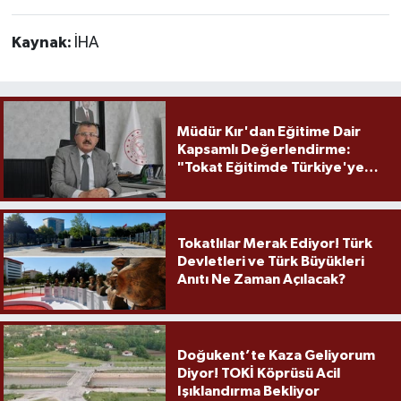
Kaynak:
İHA
Müdür Kır'dan Eğitime Dair
Kapsamlı Değerlendirme:
"Tokat Eğitimde Türkiye'ye
Örnek Olmaya Devam Ediyor"
Tokatlılar Merak Ediyor! Türk
Devletleri ve Türk Büyükleri
Anıtı Ne Zaman Açılacak?
Doğukent’te Kaza Geliyorum
Diyor! TOKİ Köprüsü Acil
Işıklandırma Bekliyor