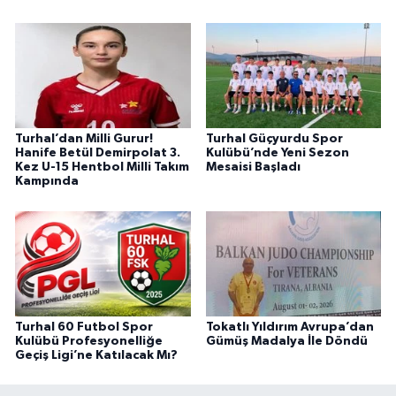
Turhal’dan Milli Gurur!
Turhal Güçyurdu Spor
Hanife Betül Demirpolat 3.
Kulübü’nde Yeni Sezon
Kez U-15 Hentbol Milli Takım
Mesaisi Başladı
Kampında
Turhal 60 Futbol Spor
Tokatlı Yıldırım Avrupa’dan
Kulübü Profesyonelliğe
Gümüş Madalya İle Döndü
Geçiş Ligi’ne Katılacak Mı?