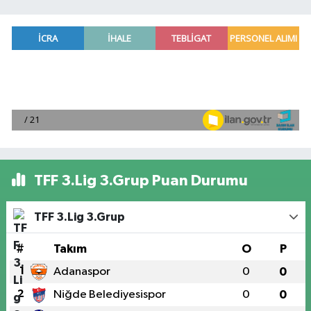
TFF 3.Lig 3.Grup Puan Durumu
TFF 3.Lig 3.Grup
#
Takım
O
P
1
Adanaspor
0
0
2
Niğde Belediyesispor
0
0