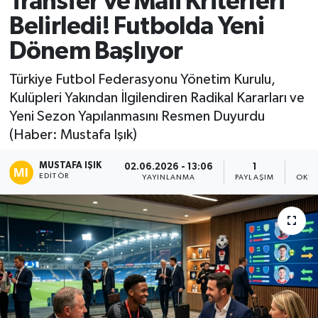
Transfer ve Mali Kriterleri
Belirledi! Futbolda Yeni
Ekonomi
Dönem Başlıyor
Sağlık
Türkiye Futbol Federasyonu Yönetim Kurulu,
Kulüpleri Yakından İlgilendiren Radikal Kararları ve
Tokat Haber
Yeni Sezon Yapılanmasını Resmen Duyurdu
(Haber: Mustafa Işık)
MUSTAFA IŞIK
02.06.2026 - 13:06
1
EDITÖR
YAYINLANMA
PAYLAŞIM
OKUN