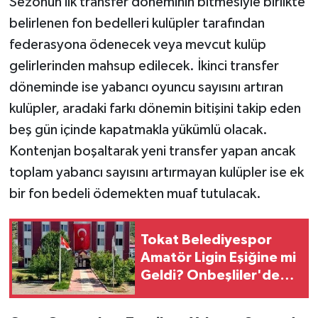
Sezonun ilk transfer döneminin bitmesiyle birlikte
belirlenen fon bedelleri kulüpler tarafından
federasyona ödenecek veya mevcut kulüp
gelirlerinden mahsup edilecek. İkinci transfer
döneminde ise yabancı oyuncu sayısını artıran
kulüpler, aradaki farkı dönemin bitişini takip eden
beş gün içinde kapatmakla yükümlü olacak.
Kontenjan boşaltarak yeni transfer yapan ancak
toplam yabancı sayısını artırmayan kulüpler ise ek
bir fon bedeli ödemekten muaf tutulacak.
Tokat Belediyespor
Amatör Ligin Eşiğine mi
Geldi? Onbeşliler'den
Sert Tepki