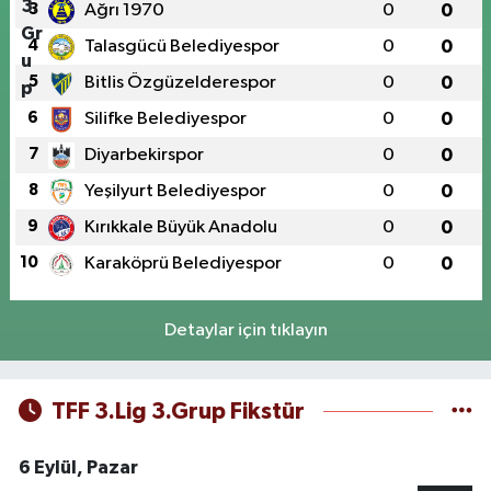
3
Ağrı 1970
0
0
4
Talasgücü Belediyespor
0
0
5
Bitlis Özgüzelderespor
0
0
6
Silifke Belediyespor
0
0
7
Diyarbekirspor
0
0
8
Yeşilyurt Belediyespor
0
0
9
Kırıkkale Büyük Anadolu
0
0
10
Karaköprü Belediyespor
0
0
Detaylar için tıklayın
TFF 3.Lig 3.Grup Fikstür
6 Eylül, Pazar