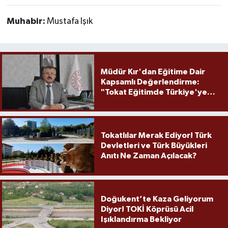
Muhabir:
Mustafa Işık
Müdür Kır'dan Eğitime Dair
Kapsamlı Değerlendirme:
"Tokat Eğitimde Türkiye'ye
Örnek Olmaya Devam Ediyor"
Tokatlılar Merak Ediyor! Türk
Devletleri ve Türk Büyükleri
Anıtı Ne Zaman Açılacak?
Doğukent’te Kaza Geliyorum
Diyor! TOKİ Köprüsü Acil
Işıklandırma Bekliyor