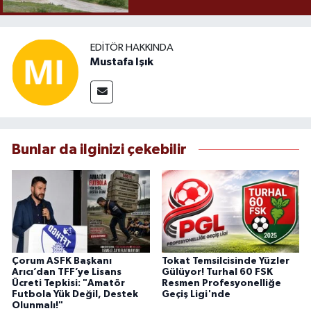
EDITÖR HAKKINDA
Mustafa Işık
Bunlar da ilginizi çekebilir
Çorum ASFK Başkanı
Tokat Temsilcisinde Yüzler
Arıcı’dan TFF’ye Lisans
Gülüyor! Turhal 60 FSK
Ücreti Tepkisi: "Amatör
Resmen Profesyonelliğe
Futbola Yük Değil, Destek
Geçiş Ligi'nde
Olunmalı!"