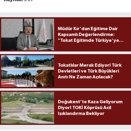
Müdür Kır'dan Eğitime Dair
Kapsamlı Değerlendirme:
"Tokat Eğitimde Türkiye'ye
Örnek Olmaya Devam Ediyor"
Tokatlılar Merak Ediyor! Türk
Devletleri ve Türk Büyükleri
Anıtı Ne Zaman Açılacak?
Doğukent’te Kaza Geliyorum
Diyor! TOKİ Köprüsü Acil
Işıklandırma Bekliyor