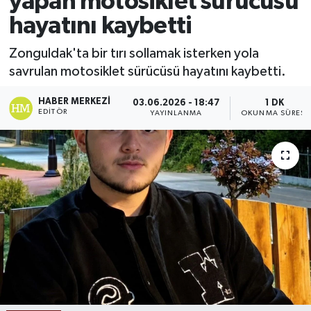
yapan motosiklet sürücüsü
hayatını kaybetti
Ekonomi
Zonguldak'ta bir tırı sollamak isterken yola
Sağlık
savrulan motosiklet sürücüsü hayatını kaybetti.
Tokat Haber
HABER MERKEZI
03.06.2026 - 18:47
1 DK
EDITÖR
YAYINLANMA
OKUNMA SÜRESI