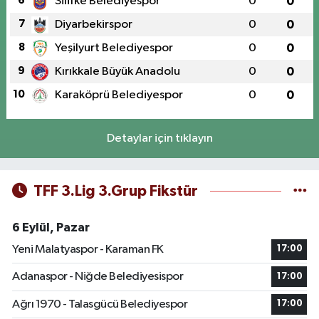
6
Silifke Belediyespor
0
0
7
Diyarbekirspor
0
0
8
Yeşilyurt Belediyespor
0
0
9
Kırıkkale Büyük Anadolu
0
0
10
Karaköprü Belediyespor
0
0
Detaylar için tıklayın
TFF 3.Lig 3.Grup Fikstür
6 Eylül, Pazar
Yeni Malatyaspor - Karaman FK
17:00
Adanaspor - Niğde Belediyesispor
17:00
Ağrı 1970 - Talasgücü Belediyespor
17:00