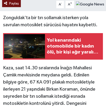
Paylaş
-
+
A
A
Zonguldak'ta bir tırı sollamak isterken yola
savrulan motosiklet sürücüsü hayatını kaybetti.
Yol kenarındaki
otomobilde bir kadın
ölü, bir kişi ağır yaralı
halde bulundu
Kaza, saat 14.30 sıralarında İnağzı Mahallesi
Çamlık mevkisinde meydana geldi. Edinilen
bilgiye göre, 67 KA 091 plakalı motosikletiyle
ilerleyen 21 yaşındaki Birkan Koraman, önünde
seyreden bir tırı sollamak istediği esnada
motosikletin kontrolünü yitirdi. Dengesini