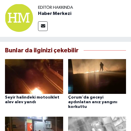
EDITÖR HAKKINDA
Haber Merkezi
Bunlar da ilginizi çekebilir
Seyir halindeki motosiklet
Çorum'da geceyi
alev alev yandı
aydınlatan anız yangını
korkuttu