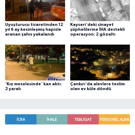
Uyuşturucu ticaretinden 12
Kayseri'deki cinayet
yıl 6 ay kesinleşmiş hapisle
şüphelilerine İHA destekli
aranan şahıs yakalandı
operasyon: 2 gözaltı
'Kız meselesinde' kan aktı:
Çankırı'da alevlere teslim
2 yaralı
olan ev küle döndü