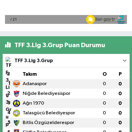
TFF 3.Lig 3.Grup Puan Durumu
TFF 3.Lig 3.Grup
#
Takım
O
P
1
Adanaspor
0
0
2
Niğde Belediyesispor
0
0
3
Ağrı 1970
0
0
4
Talasgücü Belediyespor
0
0
5
Bitlis Özgüzelderespor
0
0