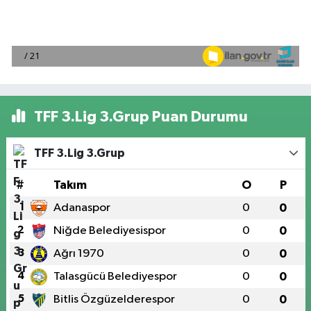
TFF 3.Lig 3.Grup Puan Durumu
TFF 3.Lig 3.Grup
#
Takım
O
P
1
Adanaspor
0
0
2
Niğde Belediyesispor
0
0
3
Ağrı 1970
0
0
4
Talasgücü Belediyespor
0
0
5
Bitlis Özgüzelderespor
0
0