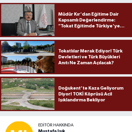
Müdür Kır'dan Eğitime Dair
Kapsamlı Değerlendirme:
"Tokat Eğitimde Türkiye'ye
Örnek Olmaya Devam Ediyor"
Tokatlılar Merak Ediyor! Türk
Devletleri ve Türk Büyükleri
Anıtı Ne Zaman Açılacak?
Doğukent’te Kaza Geliyorum
Diyor! TOKİ Köprüsü Acil
Işıklandırma Bekliyor
EDITÖR HAKKINDA
Mustafa Işık