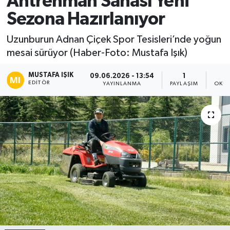
Antrenman Sahası Yeni
Sezona Hazırlanıyor
Ekonomi
Uzunburun Adnan Çiçek Spor Tesisleri’nde yoğun
Sağlık
mesai sürüyor (Haber-Foto: Mustafa Işık)
Tokat Haber
MUSTAFA IŞIK
09.06.2026 - 13:54
1
EDITÖR
YAYINLANMA
PAYLAŞIM
OKUN