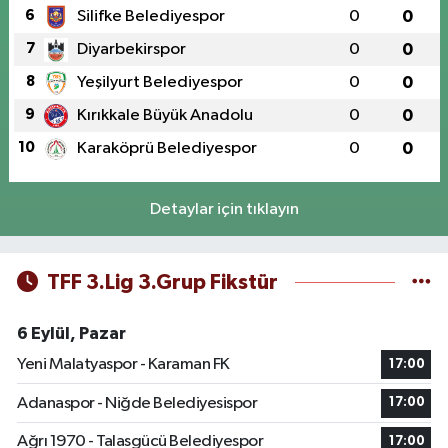
6
Silifke Belediyespor
0
0
7
Diyarbekirspor
0
0
8
Yeşilyurt Belediyespor
0
0
9
Kırıkkale Büyük Anadolu
0
0
10
Karaköprü Belediyespor
0
0
Detaylar için tıklayın
TFF 3.Lig 3.Grup Fikstür
6 Eylül, Pazar
Yeni Malatyaspor - Karaman FK
17:00
Adanaspor - Niğde Belediyesispor
17:00
Ağrı 1970 - Talasgücü Belediyespor
17:00