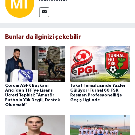
Bunlar da ilginizi çekebilir
Çorum ASFK Başkanı
Tokat Temsilcisinde Yüzler
Arıcı’dan TFF’ye Lisans
Gülüyor! Turhal 60 FSK
Ücreti Tepkisi: "Amatör
Resmen Profesyonelliğe
Futbola Yük Değil, Destek
Geçiş Ligi'nde
Olunmalı!"