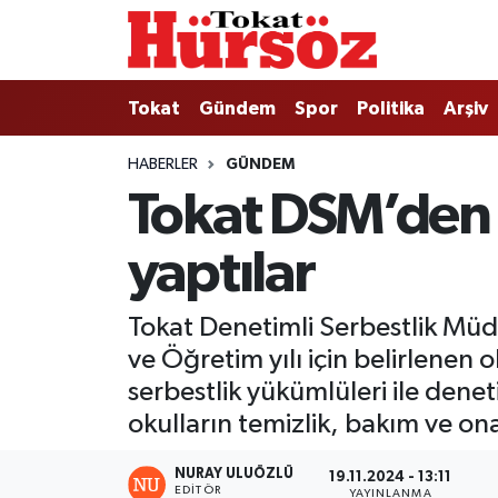
Tokat
Nöbetçi Eczaneler
Tokat
Gündem
Spor
Politika
Arşiv
Türkiye Gündemi
Hava Durumu
HABERLER
GÜNDEM
Tokat DSM’den Ör
Gündem
Tokat Namaz Vakitleri
yaptılar
Asayiş
Trafik Durumu
Spor
Süper Lig Puan Durumu ve Fikstür
Tokat Denetimli Serbestlik Müdü
ve Öğretim yılı için belirlenen 
Politika
Tüm Manşetler
serbestlik yükümlüleri ile denet
okulların temizlik, bakım ve ona
Tokat Spor
Son Dakika Haberleri
NURAY ULUÖZLÜ
19.11.2024 - 13:11
Eğitim
Haber Arşivi
EDITÖR
YAYINLANMA