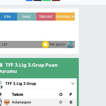
TFF 3.Lig 3.Grup Puan
Durumu
TFF 3.Lig 3.Grup
#
Takım
O
P
1
Adanaspor
0
0