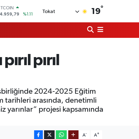
°
OLAR
19
Tokat
7,7436
%0.18
URO
5,2510
%0.32
TERLİN
4,4811
%0.38
RAM ALTIN
660.55
%0.03
ırıl pırıl
İST100
3.779
%-14
ITCOIN
4.959,79
%1.11
işbirliğinde 2024-2025 Eğitim
m tarihleri arasında, denetimli
miz yarınlar” projesi kapsamında
-
+
A
A