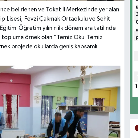
ce belirlenen ve Tokat İl Merkezinde yer alan
p Lisesi, Fevzi Çakmak Ortaokulu ve Şehit
ğitim-Öğretim yılının ilk dönem ara tatilinde
ü topluma örnek olan “Temiz Okul Temiz
örnek projede okullarda geniş kapsamlı
1