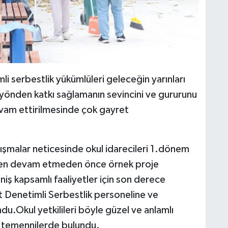
li serbestlik yükümlüleri geleceğin yarınları
ı yönden katkı sağlamanın sevincini ve gururunu
evam ettirilmesinde çok gayret
lışmalar neticesinde okul idarecileri 1.dönem
rden devam etmeden önce örnek proje
iş kapsamlı faaliyetler için son derece
t Denetimli Serbestlik personeline ve
ndu.Okul yetkilileri böyle güzel ve anlamlı
 temennilerde bulundu.