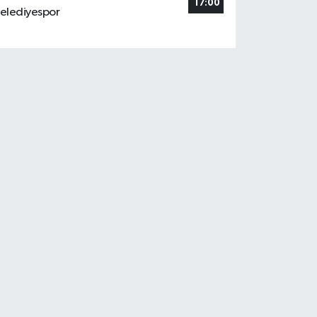
17:00
elediyespor