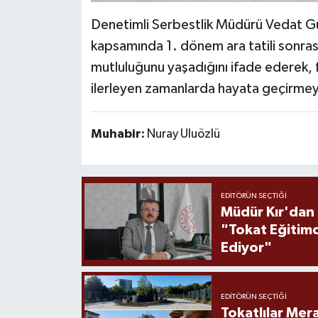
Denetimli Serbestlik Müdürü Vedat Gü
kapsamında 1. dönem ara tatili sonrası
mutluluğunu yaşadığını ifade ederek, fa
ilerleyen zamanlarda hayata geçirmeyi
Muhabir:
Nuray Uluözlü
EDITÖRÜN SEÇTIĞI
Müdür Kır'dan
"Tokat Eğitim
Ediyor"
EDITÖRÜN SEÇTIĞI
Tokatlılar Mera