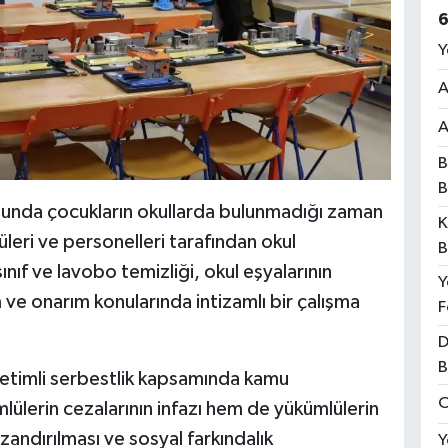
6
Y
A
A
B
B
tusunda çocukların okullarda bulunmadığı zaman
K
leri ve personelleri tarafından okul
B
ınıf ve lavobo temizliği, okul eşyalarının
Y
 ve onarım konularında intizamlı bir çalışma
F
D
B
etimli serbestlik kapsamında kamu
O
ülerin cezalarının infazı hem de yükümlülerin
zandırılması ve sosyal farkındalık
Y