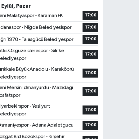
 Eylül, Pazar
eni Malatyaspor - Karaman FK
17:00
danaspor - Niğde Belediyesispor
17:00
ğrı 1970 - Talasgücü Belediyespor
17:00
itlis Özgüzelderespor - Silifke
17:00
elediyespor
ırıkkale Büyük Anadolu - Karaköprü
17:00
elediyespor
eni Mersin Idmanyurdu - Mazıdağı
17:00
osfatspor
iyarbekirspor - Yeşilyurt
17:00
elediyespor
smaniyespor - Adana Adaletgucu
17:00
ozgat Bld Bozokspor - Kırşehir