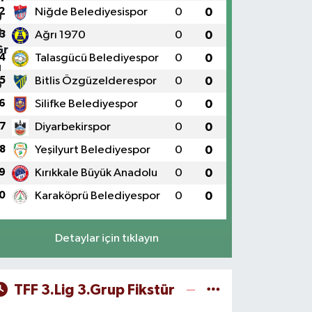
2
Niğde Belediyesispor
0
0
3
Ağrı 1970
0
0
4
Talasgücü Belediyespor
0
0
5
Bitlis Özgüzelderespor
0
0
6
Silifke Belediyespor
0
0
7
Diyarbekirspor
0
0
8
Yeşilyurt Belediyespor
0
0
9
Kırıkkale Büyük Anadolu
0
0
0
Karaköprü Belediyespor
0
0
Detaylar için tıklayın
TFF 3.Lig 3.Grup Fikstür