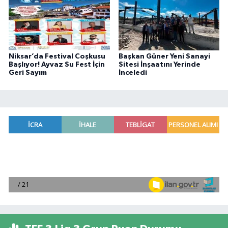
Niksar’da Festival Coşkusu
Başkan Güner Yeni Sanayi
Başlıyor! Ayvaz Su Fest İçin
Sitesi İnşaatını Yerinde
Geri Sayım
İnceledi