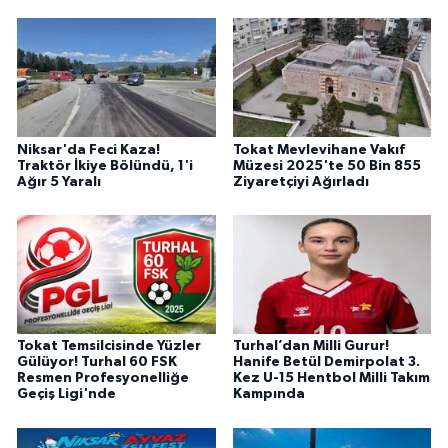
Niksar'da Feci Kaza!
Tokat Mevlevihane Vakıf
Traktör İkiye Bölündü, 1'i
Müzesi 2025'te 50 Bin 855
Ağır 5 Yaralı
Ziyaretçiyi Ağırladı
Tokat Temsilcisinde Yüzler
Turhal’dan Milli Gurur!
Gülüyor! Turhal 60 FSK
Hanife Betül Demirpolat 3.
Resmen Profesyonelliğe
Kez U-15 Hentbol Milli Takım
Geçiş Ligi'nde
Kampında