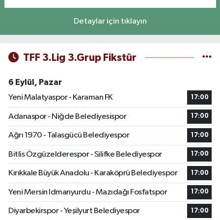
Detaylar için tıklayın
TFF 3.Lig 3.Grup Fikstür
6 Eylül, Pazar
Yeni Malatyaspor - Karaman FK
17:00
Adanaspor - Niğde Belediyesispor
17:00
Ağrı 1970 - Talasgücü Belediyespor
17:00
Bitlis Özgüzelderespor - Silifke Belediyespor
17:00
Kırıkkale Büyük Anadolu - Karaköprü Belediyespor
17:00
Yeni Mersin Idmanyurdu - Mazıdağı Fosfatspor
17:00
Diyarbekirspor - Yeşilyurt Belediyespor
17:00