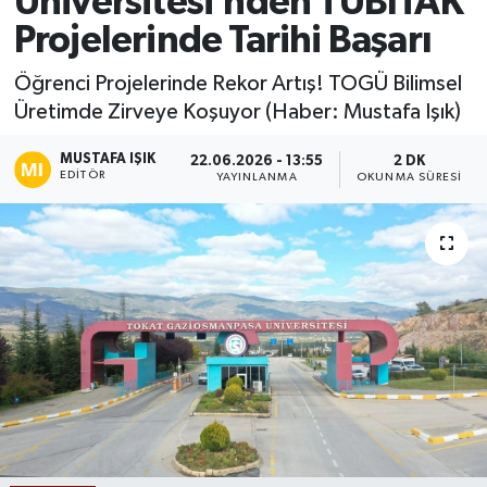
Üniversitesi’nden TÜBİTAK
Projelerinde Tarihi Başarı
Ekonomi
Öğrenci Projelerinde Rekor Artış! TOGÜ Bilimsel
Sağlık
Üretimde Zirveye Koşuyor (Haber: Mustafa Işık)
Tokat Haber
MUSTAFA IŞIK
22.06.2026 - 13:55
2 DK
EDITÖR
YAYINLANMA
OKUNMA SÜRESI