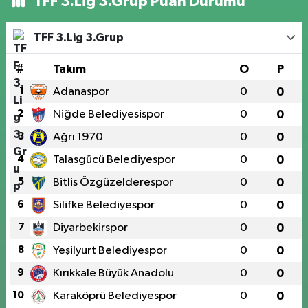
TFF 3.Lig 3.Grup Puan Durumu
TFF 3.Lig 3.Grup
#
Takım
O
P
1
Adanaspor
0
0
2
Niğde Belediyesispor
0
0
3
Ağrı 1970
0
0
4
Talasgücü Belediyespor
0
0
5
Bitlis Özgüzelderespor
0
0
6
Silifke Belediyespor
0
0
7
Diyarbekirspor
0
0
8
Yeşilyurt Belediyespor
0
0
9
Kırıkkale Büyük Anadolu
0
0
10
Karaköprü Belediyespor
0
0