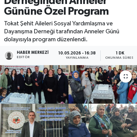
Derneğinden Anneler
Gününe Özel Program
Ekonomi
Tokat Şehit Aileleri Sosyal Yardımlaşma ve
Sağlık
Dayanışma Derneği tarafından Anneler Günü
dolayısıyla program düzenlendi.
Tokat Haber
HABER MERKEZI
10.05.2026 - 16:38
1 DK
EDITÖR
YAYINLANMA
OKUNMA SÜRESI