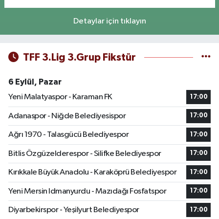
Detaylar için tıklayın
TFF 3.Lig 3.Grup Fikstür
6 Eylül, Pazar
Yeni Malatyaspor - Karaman FK
17:00
Adanaspor - Niğde Belediyesispor
17:00
Ağrı 1970 - Talasgücü Belediyespor
17:00
Bitlis Özgüzelderespor - Silifke Belediyespor
17:00
Kırıkkale Büyük Anadolu - Karaköprü Belediyespor
17:00
Yeni Mersin Idmanyurdu - Mazıdağı Fosfatspor
17:00
Diyarbekirspor - Yeşilyurt Belediyespor
17:00