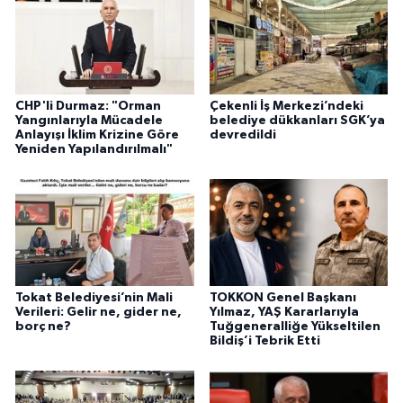
CHP'li Durmaz: "Orman
Çekenli İş Merkezi’ndeki
Yangınlarıyla Mücadele
belediye dükkanları SGK’ya
Anlayışı İklim Krizine Göre
devredildi
Yeniden Yapılandırılmalı"
Tokat Belediyesi’nin Mali
TOKKON Genel Başkanı
Verileri: Gelir ne, gider ne,
Yılmaz, YAŞ Kararlarıyla
borç ne?
Tuğgeneralliğe Yükseltilen
Bildiş’i Tebrik Etti