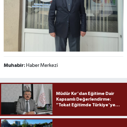
Muhabir:
Haber Merkezi
Müdür Kır'dan Eğitime Dair
Kapsamlı Değerlendirme:
"Tokat Eğitimde Türkiye'ye
Örnek Olmaya Devam Ediyor"