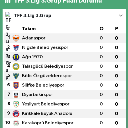
TFF 3.Lig 3.Grup Puan Durumu
TFF 3.Lig 3.Grup
#
Takım
O
P
1
Adanaspor
0
0
2
Niğde Belediyesispor
0
0
3
Ağrı 1970
0
0
4
Talasgücü Belediyespor
0
0
5
Bitlis Özgüzelderespor
0
0
6
Silifke Belediyespor
0
0
7
Diyarbekirspor
0
0
8
Yeşilyurt Belediyespor
0
0
9
Kırıkkale Büyük Anadolu
0
0
10
Karaköprü Belediyespor
0
0