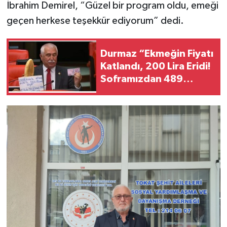
İbrahim Demirel, “Güzel bir program oldu, emeği
geçen herkese teşekkür ediyorum” dedi.
Durmaz “Ekmeğin Fiyatı
Katlandı, 200 Lira Eridi!
Soframızdan 489
Ekmeği Kim Çaldı?”