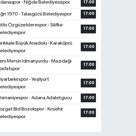
danaspor - Niğde Belediyesispor
17:00
ğrı 1970 - Talasgücü Belediyespor
17:00
itlis Özgüzelderespor - Silifke
17:00
elediyespor
ırıkkale Büyük Anadolu - Karaköprü
17:00
elediyespor
eni Mersin Idmanyurdu - Mazıdağı
17:00
osfatspor
iyarbekirspor - Yeşilyurt
17:00
elediyespor
smaniyespor - Adana Adaletgucu
17:00
ozgat Bld Bozokspor - Kırşehir
17:00
elediyespor