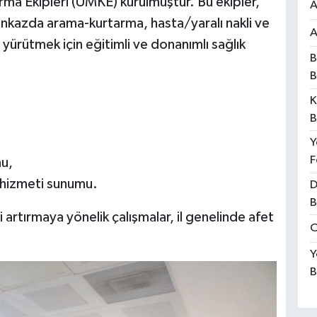
ma Ekipleri (UMKE) kurulmuştur. Bu ekipler,
A
kazda arama-kurtarma, hasta/yaralı nakli ve
A
 yürütmek için eğitimli ve donanımlı sağlık
B
B
K
B
Y
F
nu,
 hizmeti sunumu.
D
B
 artırmaya yönelik çalışmalar, il genelinde afet
O
Y
B