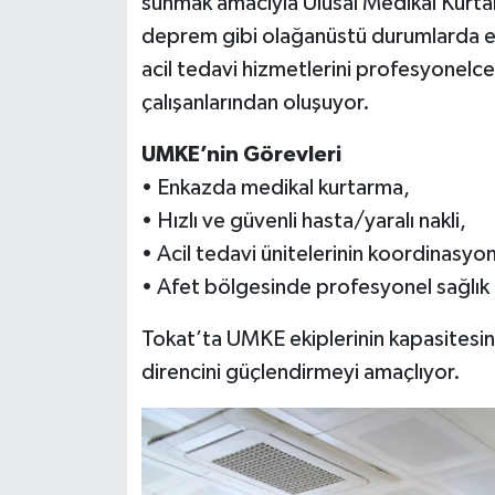
sunmak amacıyla Ulusal Medikal Kurtar
deprem gibi olağanüstü durumlarda en
acil tedavi hizmetlerini profesyonelce
çalışanlarından oluşuyor.
UMKE’nin Görevleri
• Enkazda medikal kurtarma,
• Hızlı ve güvenli hasta/yaralı nakli,
• Acil tedavi ünitelerinin koordinasyo
• Afet bölgesinde profesyonel sağlık
Tokat’ta UMKE ekiplerinin kapasitesini
direncini güçlendirmeyi amaçlıyor.