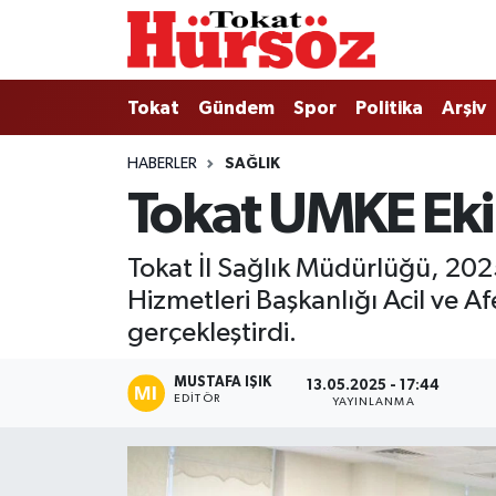
Tokat
Nöbetçi Eczaneler
Tokat
Gündem
Spor
Politika
Arşiv
Türkiye Gündemi
Hava Durumu
HABERLER
SAĞLIK
Tokat UMKE Ekip
Gündem
Tokat Namaz Vakitleri
Asayiş
Trafik Durumu
Tokat İl Sağlık Müdürlüğü, 2025
Hizmetleri Başkanlığı Acil ve Af
Spor
Süper Lig Puan Durumu ve Fikstür
gerçekleştirdi.
Politika
Tüm Manşetler
MUSTAFA IŞIK
13.05.2025 - 17:44
EDITÖR
YAYINLANMA
Tokat Spor
Son Dakika Haberleri
Eğitim
Haber Arşivi