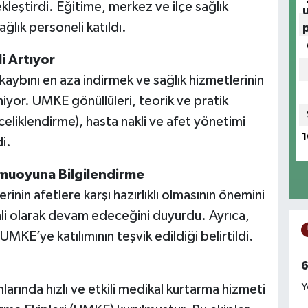
leştirdi. Eğitime, merkez ve ilçe sağlık
ğlık personeli katıldı.
i Artıyor
 kaybını en aza indirmek ve sağlık hizmetlerinin
niyor. UMKE gönüllüleri, teorik ve pratik
celiklendirme), hasta nakli ve afet yönetimi
1
di.
amuoyuna Bilgilendirme
inin afetlere karşı hazırlıklı olmasının önemini
nli olarak devam edeceğini duyurdu. Ayrıca,
UMKE’ye katılımının teşvik edildiği belirtildi.
6
Y
larında hızlı ve etkili medikal kurtarma hizmeti