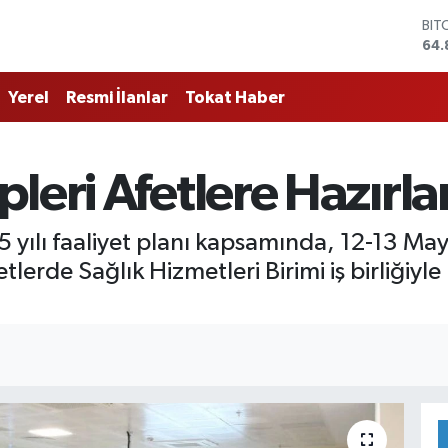
DO
47,
EU
55,
Yerel
Resmi İlanlar
Tokat Haber
STE
64,
GRA
666
leri Afetlere Hazırla
BİS
13.
BIT
 yılı faaliyet planı kapsamında, 12-13 Mayı
64.
etlerde Sağlık Hizmetleri Birimi iş birliği