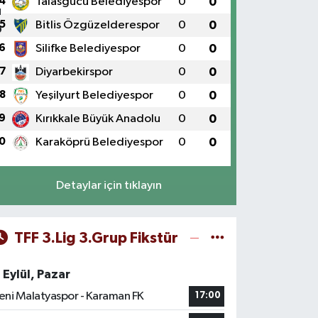
4
Talasgücü Belediyespor
0
0
5
Bitlis Özgüzelderespor
0
0
6
Silifke Belediyespor
0
0
7
Diyarbekirspor
0
0
8
Yeşilyurt Belediyespor
0
0
9
Kırıkkale Büyük Anadolu
0
0
0
Karaköprü Belediyespor
0
0
Detaylar için tıklayın
TFF 3.Lig 3.Grup Fikstür
 Eylül, Pazar
eni Malatyaspor - Karaman FK
17:00