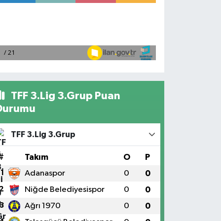
TFF 3.Lig 3.Grup Puan
Durumu
TFF 3.Lig 3.Grup
#
Takım
O
P
1
Adanaspor
0
0
2
Niğde Belediyesispor
0
0
3
Ağrı 1970
0
0