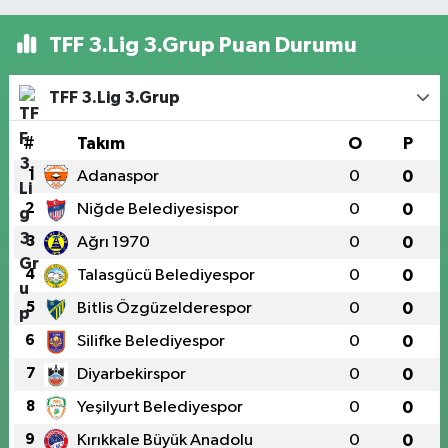
TFF 3.Lig 3.Grup Puan Durumu
TFF 3.Lig 3.Grup
#
Takım
O
P
1
Adanaspor
0
0
2
Niğde Belediyesispor
0
0
3
Ağrı 1970
0
0
4
Talasgücü Belediyespor
0
0
5
Bitlis Özgüzelderespor
0
0
6
Silifke Belediyespor
0
0
7
Diyarbekirspor
0
0
8
Yeşilyurt Belediyespor
0
0
9
Kırıkkale Büyük Anadolu
0
0