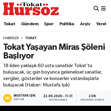
Tokat
Nöbetçi Eczaneler
Tokat
Gündem
Spor
Politika
Arşiv
Yerel
Türkiye Gündemi
Hava Durumu
HABERLER
TOKAT
Gündem
Tokat Namaz Vakitleri
Tokat Yaşayan Miras Şöleni
Başlıyor
Asayiş
Trafik Durumu
18 ilden yaklaşık 60 usta sanatkâr Tokat'ta
Spor
Süper Lig Puan Durumu ve Fikstür
buluşacak, üç gün boyunca geleneksel sanatlar,
sergiler, gösteriler ve konserler vatandaşlarla
Politika
Tüm Manşetler
buluşacak (Haber: Mustafa Işık)
Tokat Spor
Son Dakika Haberleri
MUSTAFA IŞIK
23.06.2026 - 11:31
3 DK
EDITÖR
YAYINLANMA
OKUNMA SÜRESI
Eğitim
Haber Arşivi