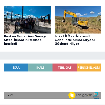
Başkan Güner Yeni Sanayi
Tokat İl Özel İdaresi İl
Sitesi İnşaatını Yerinde
Genelinde Kırsal Altyapı
İnceledi
Güçlendiriliyor