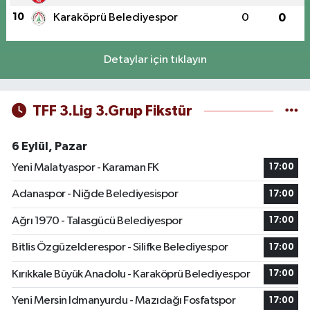
10
Karaköprü Belediyespor
0
0
Detaylar için tıklayın
TFF 3.Lig 3.Grup Fikstür
6 Eylül, Pazar
Yeni Malatyaspor - Karaman FK
17:00
Adanaspor - Niğde Belediyesispor
17:00
Ağrı 1970 - Talasgücü Belediyespor
17:00
Bitlis Özgüzelderespor - Silifke Belediyespor
17:00
Kırıkkale Büyük Anadolu - Karaköprü Belediyespor
17:00
Yeni Mersin Idmanyurdu - Mazıdağı Fosfatspor
17:00