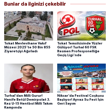
Bunlar da ilginizi çekebilir
Tokat Mevlevihane Vakıf
Tokat Temsilcisinde Yüzler
Müzesi 2025'te 50 Bin 855
Gülüyor! Turhal 60 FSK
Ziyaretçiyi Ağırladı
Resmen Profesyonelliğe
Geçiş Ligi'nde
Turhal’dan Milli Gurur!
Niksar’da Festival Coşkusu
Hanife Betül Demirpolat 3.
Başlıyor! Ayvaz Su Fest İçin
Kez U-15 Hentbol Milli Takım
Geri Sayım
Kampında