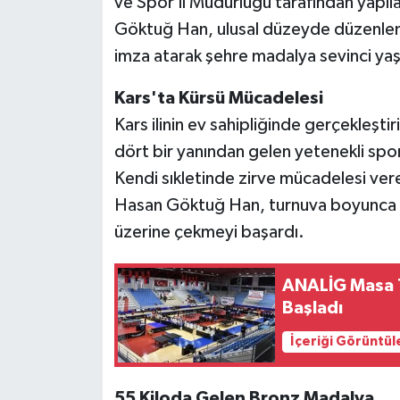
ve Spor İl Müdürlüğü tarafından yapı
Göktuğ Han, ulusal düzeyde düzenlen
imza atarak şehre madalya sevinci yaş
Kars'ta Kürsü Mücadelesi
Kars ilinin ev sahipliğinde gerçekleşti
dört bir yanından gelen yetenekli spo
Kendi sıkletinde zirve mücadelesi ve
Hasan Göktuğ Han, turnuva boyunca se
üzerine çekmeyi başardı.
ANALİG Masa T
Başladı
İçeriği Görüntül
55 Kiloda Gelen Bronz Madalya