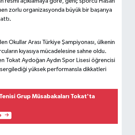
lan resmi açıklamaya göre, genç sporcu Hasan
en zorlu organizasyonda büyük bir başarıya
attı.
rilen Okullar Arası Türkiye Şampiyonası, ülkenin
rcuların kıyasıya mücadelesine sahne oldu.
ren Tokat Aydoğan Aydın Spor Lisesi öğrencisi
rgilediği yüksek performansla dikkatleri
enisi Grup Müsabakaları Tokat'ta
e