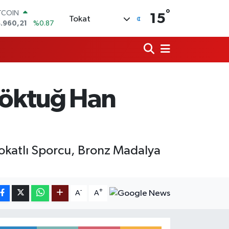
°
OLAR
15
Tokat
,7436
%0.18
URO
,2510
%0.32
ERLİN
,4811
%0.38
AM ALTIN
48.99
%2.59
Göktuğ Han
ST100
.779
%-14
TCOIN
.960,21
%0.87
Tokatlı Sporcu, Bronz Madalya
-
+
A
A