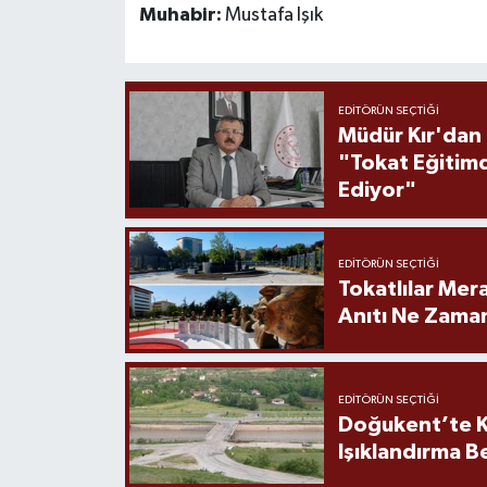
Muhabir:
Mustafa Işık
EDITÖRÜN SEÇTIĞI
Müdür Kır'dan
"Tokat Eğitim
Ediyor"
EDITÖRÜN SEÇTIĞI
Tokatlılar Mera
Anıtı Ne Zaman
EDITÖRÜN SEÇTIĞI
Doğukent’te K
Işıklandırma B