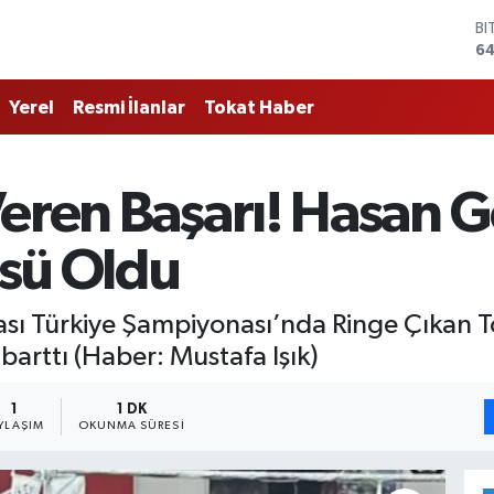
D
47
E
55
Yerel
Resmi İlanlar
Tokat Haber
ST
64
GR
66
Veren Başarı! Hasan 
Bİ
13
BI
sü Oldu
64
ası Türkiye Şampiyonası’nda Ringe Çıkan 
arttı (Haber: Mustafa Işık)
1
1 DK
YLAŞIM
OKUNMA SÜRESI