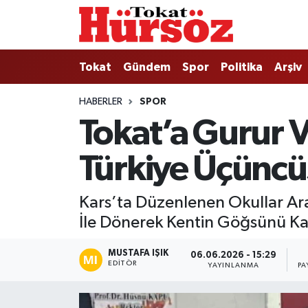
Tokat
Nöbetçi Eczaneler
Tokat
Gündem
Spor
Politika
Arşiv
Türkiye Gündemi
Hava Durumu
HABERLER
SPOR
Tokat’a Gurur 
Gündem
Tokat Namaz Vakitleri
Türkiye Üçüncü
Asayiş
Trafik Durumu
Spor
Süper Lig Puan Durumu ve Fikstür
Kars’ta Düzenlenen Okullar Ar
İle Dönerek Kentin Göğsünü Kab
Politika
Tüm Manşetler
MUSTAFA IŞIK
06.06.2026 - 15:29
Tokat Spor
Son Dakika Haberleri
EDITÖR
YAYINLANMA
PA
Eğitim
Haber Arşivi