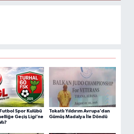
 Futbol Spor Kulübü
Tokatlı Yıldırım Avrupa’dan
elliğe Geçiş Ligi’ne
Gümüş Madalya İle Döndü
Mı?