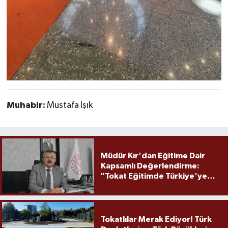
Muhabir:
Mustafa Işık
Müdür Kır'dan Eğitime Dair
Kapsamlı Değerlendirme:
"Tokat Eğitimde Türkiye'ye
Örnek Olmaya Devam Ediyor"
Tokatlılar Merak Ediyor! Türk