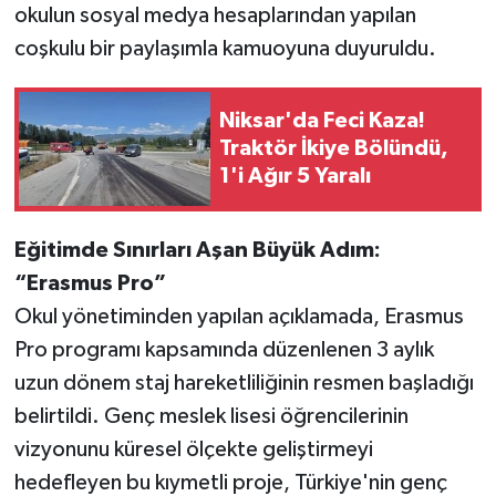
okulun sosyal medya hesaplarından yapılan
coşkulu bir paylaşımla kamuoyuna duyuruldu.
Niksar'da Feci Kaza!
Traktör İkiye Bölündü,
1'i Ağır 5 Yaralı
Eğitimde Sınırları Aşan Büyük Adım:
“Erasmus Pro”
Okul yönetiminden yapılan açıklamada, Erasmus
Pro programı kapsamında düzenlenen 3 aylık
uzun dönem staj hareketliliğinin resmen başladığı
belirtildi. Genç meslek lisesi öğrencilerinin
vizyonunu küresel ölçekte geliştirmeyi
hedefleyen bu kıymetli proje, Türkiye'nin genç