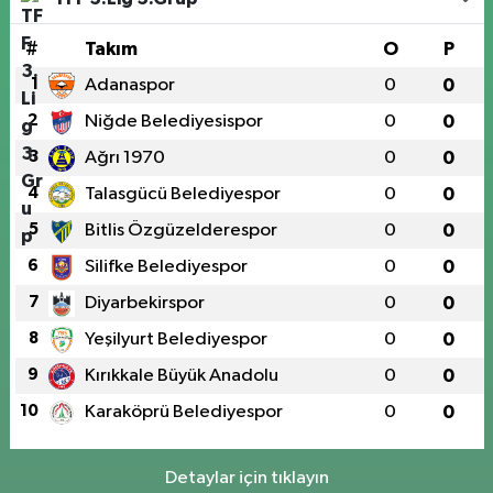
#
Takım
O
P
1
Adanaspor
0
0
2
Niğde Belediyesispor
0
0
3
Ağrı 1970
0
0
4
Talasgücü Belediyespor
0
0
5
Bitlis Özgüzelderespor
0
0
6
Silifke Belediyespor
0
0
7
Diyarbekirspor
0
0
8
Yeşilyurt Belediyespor
0
0
9
Kırıkkale Büyük Anadolu
0
0
10
Karaköprü Belediyespor
0
0
Detaylar için tıklayın