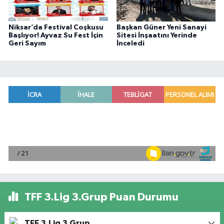
Niksar’da Festival Coşkusu
Başkan Güner Yeni Sanayi
Başlıyor! Ayvaz Su Fest İçin
Sitesi İnşaatını Yerinde
Geri Sayım
İnceledi
TFF 3.Lig 3.Grup Puan Durumu
TFF 3.Lig 3.Grup