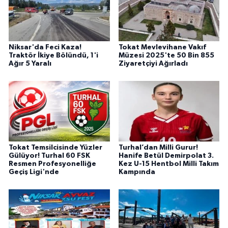
Niksar'da Feci Kaza!
Tokat Mevlevihane Vakıf
Traktör İkiye Bölündü, 1'i
Müzesi 2025'te 50 Bin 855
Ağır 5 Yaralı
Ziyaretçiyi Ağırladı
Tokat Temsilcisinde Yüzler
Turhal’dan Milli Gurur!
Gülüyor! Turhal 60 FSK
Hanife Betül Demirpolat 3.
Resmen Profesyonelliğe
Kez U-15 Hentbol Milli Takım
Geçiş Ligi'nde
Kampında