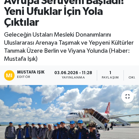
Avrupa Serüveni Başladı!
Yeni Ufuklar İçin Yola
Ekonomi
Çıktılar
Sağlık
Geleceğin Ustaları Mesleki Donanımlarını
Uluslararası Arenaya Taşımak ve Yepyeni Kültürler
Tokat Haber
Tanımak Üzere Berlin ve Viyana Yolunda (Haber:
Mustafa Işık)
MUSTAFA IŞIK
03.06.2026 - 11:28
1
EDITÖR
YAYINLANMA
PAYLAŞIM
OKUN