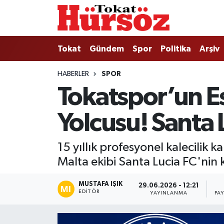
Tokat
Nöbetçi Eczaneler
Tokat
Gündem
Spor
Politika
Arşiv
Türkiye Gündemi
Hava Durumu
HABERLER
SPOR
Tokatspor’un E
Gündem
Tokat Namaz Vakitleri
Yolcusu! Santa L
Asayiş
Trafik Durumu
Spor
Süper Lig Puan Durumu ve Fikstür
15 yıllık profesyonel kalecilik
Malta ekibi Santa Lucia FC'nin k
Politika
Tüm Manşetler
MUSTAFA IŞIK
29.06.2026 - 12:21
Tokat Spor
Son Dakika Haberleri
EDITÖR
YAYINLANMA
PA
Eğitim
Haber Arşivi