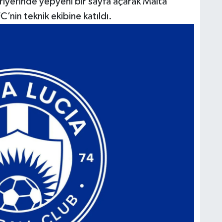
riyerinde yepyeni bir sayfa açarak Malta
’nin teknik ekibine katıldı.