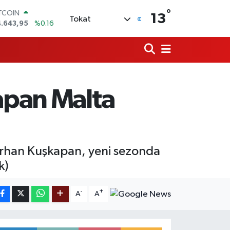
°
OLAR
13
Tokat
7,6006
%0.06
URO
5,0250
%0.02
ERLİN
4,2398
%0.2
RAM ALTIN
500.87
%0.12
apan Malta
ST100
.799
%70
ITCOIN
4.643,95
%0.16
n Erhan Kuşkapan, yeni sezonda
k)
-
+
A
A