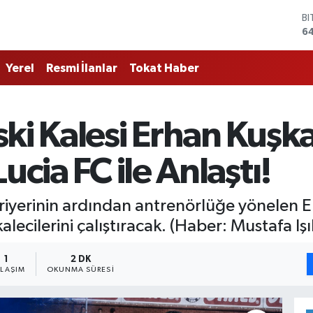
D
4
E
5
Yerel
Resmi İlanlar
Tokat Haber
ST
6
G
6
ski Kalesi Erhan Kuşk
Bİ
13
B
ucia FC ile Anlaştı!
6
 kariyerinin ardından antrenörlüğe yönele
alecilerini çalıştıracak. (Haber: Mustafa Işı
1
2 DK
YLAŞIM
OKUNMA SÜRESI