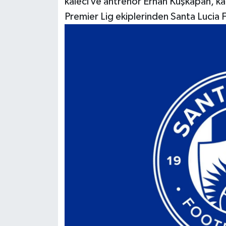
kaleci ve antrenör Erhan Kuşkapan, ka
Premier Lig ekiplerinden Santa Lucia FC