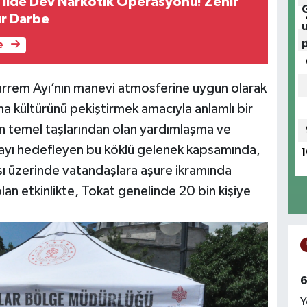
1 İlde Dev Narkotik Operasyonu! Zehir
ır Darbe
e
rrem Ayı’nın manevi atmosferine uygun olarak
ma kültürünü pekiştirmek amacıyla anlamlı bir
in temel taşlarından olan yardımlaşma ve
yı hedefleyen bu köklü gelenek kapsamında,
1
sı üzerinde vatandaşlara aşure ikramında
an etkinlikte, Tokat genelinde 20 bin kişiye
6
Y