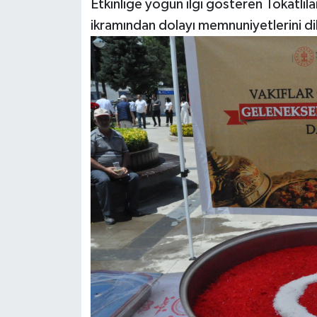
Etkinliğe yoğun ilgi gösteren Tokatlıl
ikramından dolayı memnuniyetlerini dil