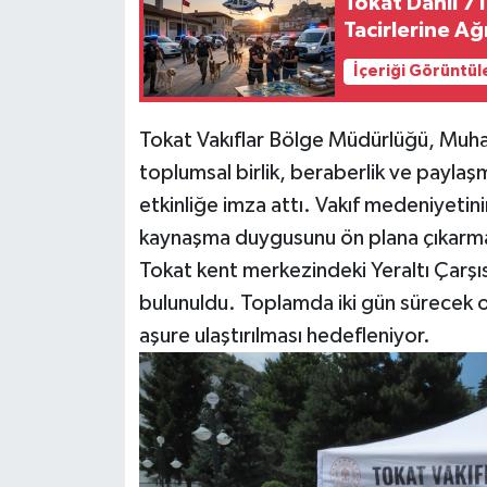
Tokat Dahil 7
Tacirlerine Ağ
İçeriği Görüntül
Tokat Vakıflar Bölge Müdürlüğü, Muha
toplumsal birlik, beraberlik ve paylaş
etkinliğe imza attı. Vakıf medeniyetin
kaynaşma duygusunu ön plana çıkarma
Tokat kent merkezindeki Yeraltı Çarşı
bulunuldu. Toplamda iki gün sürecek ol
aşure ulaştırılması hedefleniyor.