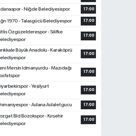
danaspor - Niğde Belediyesispor
17:00
ğrı 1970 - Talasgücü Belediyespor
17:00
itlis Özgüzelderespor - Silifke
17:00
elediyespor
ırıkkale Büyük Anadolu - Karaköprü
17:00
elediyespor
eni Mersin Idmanyurdu - Mazıdağı
17:00
osfatspor
iyarbekirspor - Yeşilyurt
17:00
elediyespor
smaniyespor - Adana Adaletgucu
17:00
ozgat Bld Bozokspor - Kırşehir
17:00
elediyespor