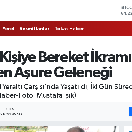
DOL
47,7
EUR
55,0
Yerel
Resmi İlanlar
Tokat Haber
STER
64,2
GRAM
6574
Kişiye Bereket İkramı
BİST
13.79
BITC
n Aşure Geleneği
64.2
eraltı Çarşısı’nda Yaşatıldı; İki Gün Sürec
aber-Foto: Mustafa Işık)
3 DK
UNMA SÜRESI