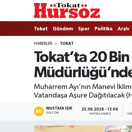
Tokat
Nöbetçi Eczaneler
Tokat
Gündem
Spor
Politika
Arşiv
Türkiye Gündemi
Hava Durumu
HABERLER
TOKAT
Tokat’ta 20 Bin 
Gündem
Tokat Namaz Vakitleri
Müdürlüğü’nde
Asayiş
Trafik Durumu
Spor
Süper Lig Puan Durumu ve Fikstür
Muharrem Ayı’nın Manevi İklimi Y
Vatandaşa Aşure Dağıtılacak (H
Politika
Tüm Manşetler
MUSTAFA IŞIK
25.06.2026 - 13:06
Tokat Spor
Son Dakika Haberleri
EDITÖR
YAYINLANMA
OK
Eğitim
Haber Arşivi