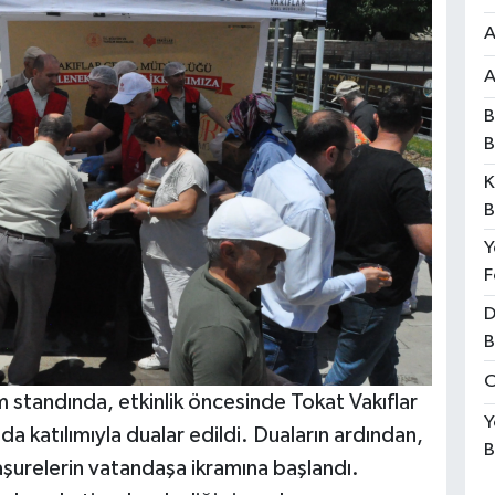
A
A
B
B
K
B
Y
F
D
B
O
m standında, etkinlik öncesinde Tokat Vakıflar
Y
 katılımıyla dualar edildi. Duaların ardından,
B
aşurelerin vatandaşa ikramına başlandı.