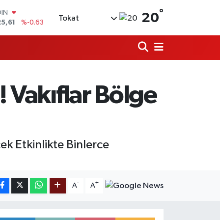
°
AR
20
Tokat
143
%0.16
O
317
%-0.02
LİN
463
%0.07
 ALTIN
.81
%1.44
! Vakıflar Bölge
100
9
%70
OIN
25,61
%-0.63
ek Etkinlikte Binlerce
-
+
A
A