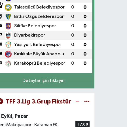
4
Talasgücü Belediyespor
0
0
5
Bitlis Özgüzelderespor
0
0
6
Silifke Belediyespor
0
0
7
Diyarbekirspor
0
0
8
Yeşilyurt Belediyespor
0
0
9
Kırıkkale Büyük Anadolu
0
0
0
Karaköprü Belediyespor
0
0
Detaylar için tıklayın
TFF 3.Lig 3.Grup Fikstür
 Eylül, Pazar
eni Malatyaspor - Karaman FK
17:00