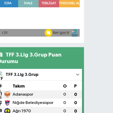
TFF 3.Lig 3.Grup Puan
Durumu
TFF 3.Lig 3.Grup
#
Takım
O
P
1
Adanaspor
0
0
2
Niğde Belediyesispor
0
0
3
Ağrı 1970
0
0