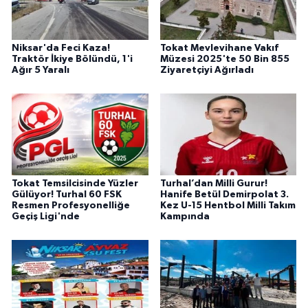
Niksar'da Feci Kaza!
Tokat Mevlevihane Vakıf
Traktör İkiye Bölündü, 1'i
Müzesi 2025'te 50 Bin 855
Ağır 5 Yaralı
Ziyaretçiyi Ağırladı
Tokat Temsilcisinde Yüzler
Turhal’dan Milli Gurur!
Gülüyor! Turhal 60 FSK
Hanife Betül Demirpolat 3.
Resmen Profesyonelliğe
Kez U-15 Hentbol Milli Takım
Geçiş Ligi'nde
Kampında