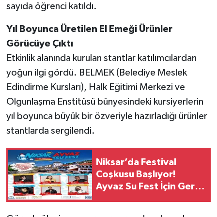
sayıda öğrenci katıldı.
Yıl Boyunca Üretilen El Emeği Ürünler
Görücüye Çıktı
Etkinlik alanında kurulan stantlar katılımcılardan
yoğun ilgi gördü. BELMEK (Belediye Meslek
Edindirme Kursları), Halk Eğitimi Merkezi ve
Olgunlaşma Enstitüsü bünyesindeki kursiyerlerin
yıl boyunca büyük bir özveriyle hazırladığı ürünler
stantlarda sergilendi.
Niksar’da Festival
Coşkusu Başlıyor!
Ayvaz Su Fest İçin Geri
Sayım