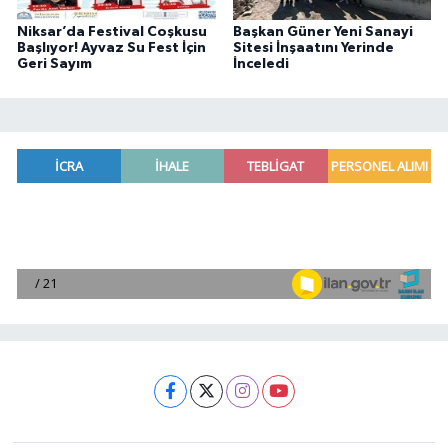
Niksar’da Festival Coşkusu
Başkan Güner Yeni Sanayi
Başlıyor! Ayvaz Su Fest İçin
Sitesi İnşaatını Yerinde
Geri Sayım
İnceledi