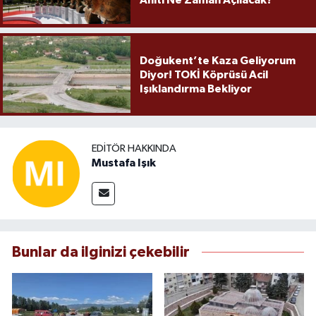
Anıtı Ne Zaman Açılacak?
Doğukent’te Kaza Geliyorum
Diyor! TOKİ Köprüsü Acil
Işıklandırma Bekliyor
EDITÖR HAKKINDA
Mustafa Işık
Bunlar da ilginizi çekebilir