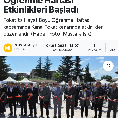
Öğrenme Haftası
Etkinlikleri Başladı
Ekonomi
Tokat’ta Hayat Boyu Öğrenme Haftası
Sağlık
kapsamında Kanal Tokat kenarında etkinlikler
düzenlendi. (Haber-Foto: Mustafa Işık)
Tokat Haber
MUSTAFA IŞIK
04.06.2026 - 15:07
1
EDITÖR
YAYINLANMA
PAYLAŞIM
OKUN