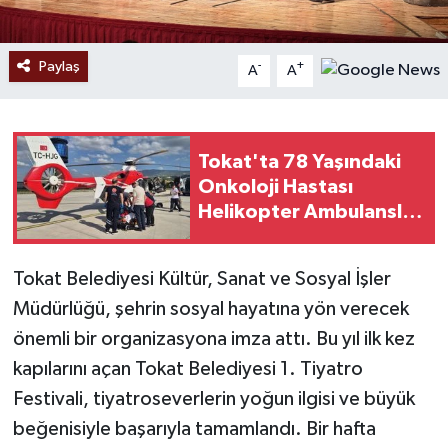
Paylaş
-
+
A
A
Tokat'ta 78 Yaşındaki
Onkoloji Hastası
Helikopter Ambulansla
Konya'ya Sevk Edildi
Tokat Belediyesi Kültür, Sanat ve Sosyal İşler
Müdürlüğü, şehrin sosyal hayatına yön verecek
önemli bir organizasyona imza attı. Bu yıl ilk kez
kapılarını açan Tokat Belediyesi 1. Tiyatro
Festivali, tiyatroseverlerin yoğun ilgisi ve büyük
beğenisiyle başarıyla tamamlandı. Bir hafta