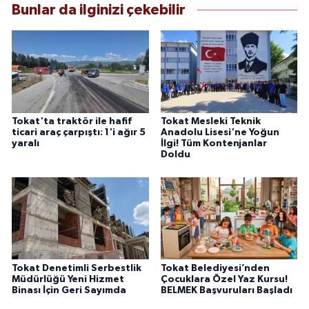
Bunlar da ilginizi çekebilir
Tokat'ta traktör ile hafif
Tokat Mesleki Teknik
ticari araç çarpıştı: 1'i ağır 5
Anadolu Lisesi'ne Yoğun
yaralı
İlgi! Tüm Kontenjanlar
Doldu
Tokat Denetimli Serbestlik
Tokat Belediyesi’nden
Müdürlüğü Yeni Hizmet
Çocuklara Özel Yaz Kursu!
Binası İçin Geri Sayımda
BELMEK Başvuruları Başladı