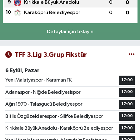
9
Kırıkkale Büyük Anadolu
0
0
10
Karaköprü Belediyespor
0
0
Detaylar için tıklayın
TFF 3.Lig 3.Grup Fikstür
6 Eylül, Pazar
Yeni Malatyaspor - Karaman FK
17:00
Adanaspor - Niğde Belediyesispor
17:00
Ağrı 1970 - Talasgücü Belediyespor
17:00
Bitlis Özgüzelderespor - Silifke Belediyespor
17:00
Kırıkkale Büyük Anadolu - Karaköprü Belediyespor
17:00