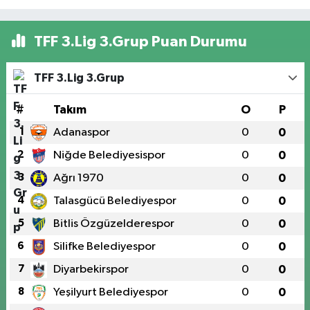
TFF 3.Lig 3.Grup Puan Durumu
TFF 3.Lig 3.Grup
#
Takım
O
P
1
Adanaspor
0
0
2
Niğde Belediyesispor
0
0
3
Ağrı 1970
0
0
4
Talasgücü Belediyespor
0
0
5
Bitlis Özgüzelderespor
0
0
6
Silifke Belediyespor
0
0
7
Diyarbekirspor
0
0
8
Yeşilyurt Belediyespor
0
0