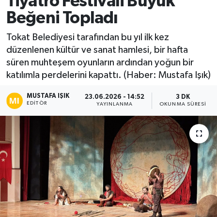
Tiyatro Festivali Büyük
Beğeni Topladı
Ekonomi
Tokat Belediyesi tarafından bu yıl ilk kez
Sağlık
düzenlenen kültür ve sanat hamlesi, bir hafta
süren muhteşem oyunların ardından yoğun bir
Tokat Haber
katılımla perdelerini kapattı. (Haber: Mustafa Işık)
MUSTAFA IŞIK
23.06.2026 - 14:52
3 DK
EDITÖR
YAYINLANMA
OKUNMA SÜRESI