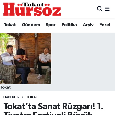
Tokat
Nöbetçi Eczaneler
Tokat
Gündem
Spor
Politika
Arşiv
Yerel
Türkiye Gündemi
Hava Durumu
Gündem
Tokat Namaz Vakitleri
Asayiş
Trafik Durumu
Spor
Süper Lig Puan Durumu ve Fikstür
Politika
Tüm Manşetler
Tokat
HABERLER
TOKAT
Tokat Spor
Son Dakika Haberleri
Tokat’ta Sanat Rüzgarı! 1.
Eğitim
Haber Arşivi