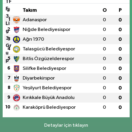
#
Takım
O
P
1
Adanaspor
0
0
2
Niğde Belediyesispor
0
0
3
Ağrı 1970
0
0
4
Talasgücü Belediyespor
0
0
5
Bitlis Özgüzelderespor
0
0
6
Silifke Belediyespor
0
0
7
Diyarbekirspor
0
0
8
Yeşilyurt Belediyespor
0
0
9
Kırıkkale Büyük Anadolu
0
0
10
Karaköprü Belediyespor
0
0
Detaylar için tıklayın