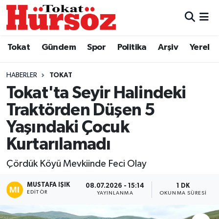
Tokat
Nöbetçi Eczaneler
Tokat
Gündem
Spor
Politika
Arşiv
Yerel
Türkiye Gündemi
Hava Durumu
HABERLER
TOKAT
Gündem
Tokat Namaz Vakitleri
Tokat'ta Seyir Halindeki
Traktörden Düşen 5
Asayiş
Trafik Durumu
Yaşındaki Çocuk
Spor
Süper Lig Puan Durumu ve Fikstür
Kurtarılamadı
Politika
Tüm Manşetler
Çördük Köyü Mevkiinde Feci Olay
MUSTAFA IŞIK
Tokat Spor
Son Dakika Haberleri
08.07.2026 - 15:14
1 DK
EDITÖR
YAYINLANMA
OKUNMA SÜRESI
Eğitim
Haber Arşivi