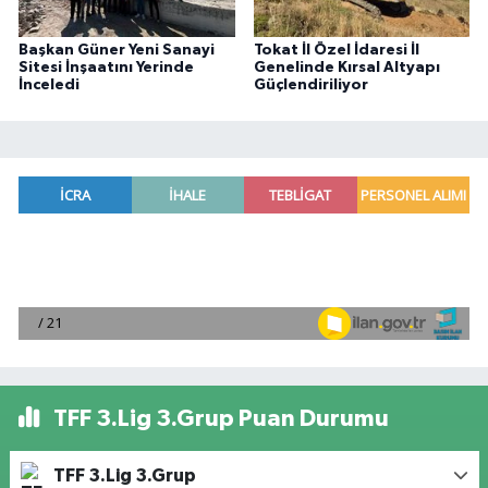
Başkan Güner Yeni Sanayi
Tokat İl Özel İdaresi İl
Sitesi İnşaatını Yerinde
Genelinde Kırsal Altyapı
İnceledi
Güçlendiriliyor
TFF 3.Lig 3.Grup Puan Durumu
TFF 3.Lig 3.Grup