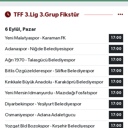
TFF 3.Lig 3.Grup Fikstür
6 Eylül, Pazar
Yeni Malatyaspor - Karaman FK
17:00
Adanaspor - Niğde Belediyesispor
17:00
Ağrı 1970 - Talasgücü Belediyespor
17:00
Bitlis Özgüzelderespor - Silifke Belediyespor
17:00
Kırıkkale Büyük Anadolu - Karaköprü Belediyespor
17:00
Yeni Mersin Idmanyurdu - Mazıdağı Fosfatspor
17:00
Diyarbekirspor - Yeşilyurt Belediyespor
17:00
Osmaniyespor - Adana Adaletgucu
17:00
Yozgat Bld Bozokspor - Kırşehir Belediyespor
17:00