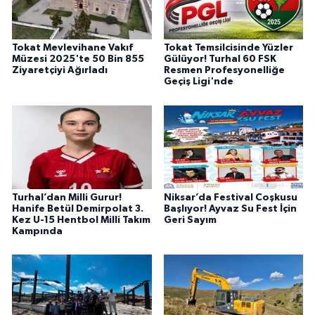
Tokat Mevlevihane Vakıf
Tokat Temsilcisinde Yüzler
Müzesi 2025'te 50 Bin 855
Gülüyor! Turhal 60 FSK
Ziyaretçiyi Ağırladı
Resmen Profesyonelliğe
Geçiş Ligi'nde
Turhal’dan Milli Gurur!
Niksar’da Festival Coşkusu
Hanife Betül Demirpolat 3.
Başlıyor! Ayvaz Su Fest İçin
Kez U-15 Hentbol Milli Takım
Geri Sayım
Kampında