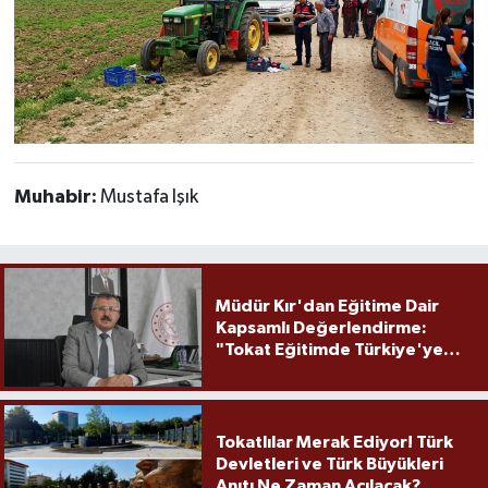
Muhabir:
Mustafa Işık
Müdür Kır'dan Eğitime Dair
Kapsamlı Değerlendirme:
"Tokat Eğitimde Türkiye'ye
Örnek Olmaya Devam Ediyor"
Tokatlılar Merak Ediyor! Türk
Devletleri ve Türk Büyükleri
Anıtı Ne Zaman Açılacak?