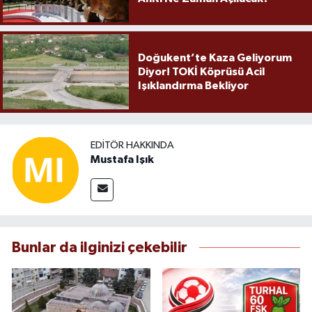
Doğukent’te Kaza Geliyorum
Diyor! TOKİ Köprüsü Acil
Işıklandırma Bekliyor
EDITÖR HAKKINDA
Mustafa Işık
Bunlar da ilginizi çekebilir