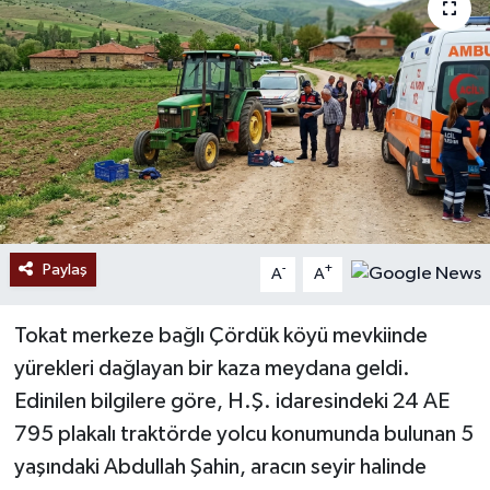
Ekonomi
Sağlık
Tokat Haber
Paylaş
-
+
A
A
Tokat merkeze bağlı Çördük köyü mevkiinde
yürekleri dağlayan bir kaza meydana geldi.
Edinilen bilgilere göre, H.Ş. idaresindeki 24 AE
795 plakalı traktörde yolcu konumunda bulunan 5
yaşındaki Abdullah Şahin, aracın seyir halinde