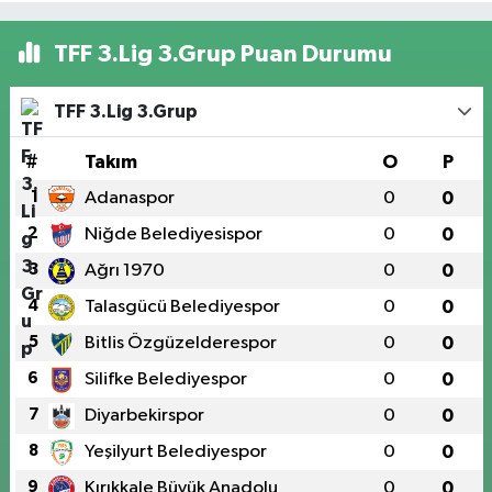
TFF 3.Lig 3.Grup Puan Durumu
TFF 3.Lig 3.Grup
#
Takım
O
P
1
Adanaspor
0
0
2
Niğde Belediyesispor
0
0
3
Ağrı 1970
0
0
4
Talasgücü Belediyespor
0
0
5
Bitlis Özgüzelderespor
0
0
6
Silifke Belediyespor
0
0
7
Diyarbekirspor
0
0
8
Yeşilyurt Belediyespor
0
0
9
Kırıkkale Büyük Anadolu
0
0