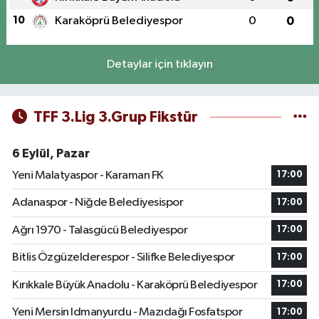
10
Karaköprü Belediyespor
0
0
Detaylar için tıklayın
TFF 3.Lig 3.Grup Fikstür
6 Eylül, Pazar
Yeni Malatyaspor - Karaman FK
17:00
Adanaspor - Niğde Belediyesispor
17:00
Ağrı 1970 - Talasgücü Belediyespor
17:00
Bitlis Özgüzelderespor - Silifke Belediyespor
17:00
Kırıkkale Büyük Anadolu - Karaköprü Belediyespor
17:00
Yeni Mersin Idmanyurdu - Mazıdağı Fosfatspor
17:00