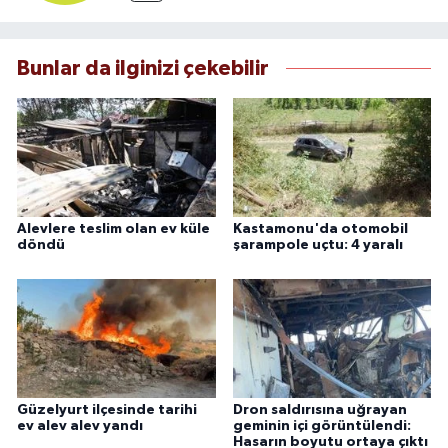
Bunlar da ilginizi çekebilir
Alevlere teslim olan ev küle
Kastamonu'da otomobil
döndü
şarampole uçtu: 4 yaralı
Güzelyurt ilçesinde tarihi
Dron saldırısına uğrayan
ev alev alev yandı
geminin içi görüntülendi:
Hasarın boyutu ortaya çıktı