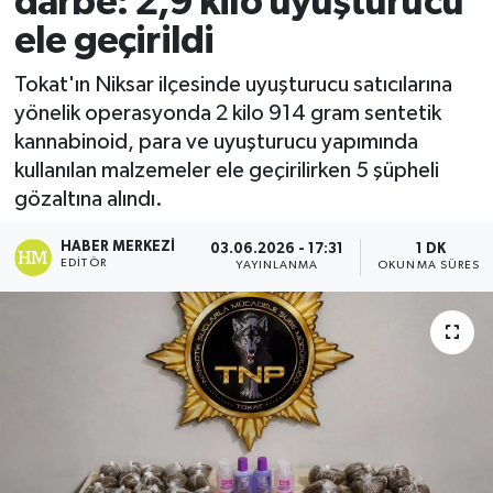
darbe: 2,9 kilo uyuşturucu
ele geçirildi
Ekonomi
Tokat'ın Niksar ilçesinde uyuşturucu satıcılarına
Sağlık
yönelik operasyonda 2 kilo 914 gram sentetik
kannabinoid, para ve uyuşturucu yapımında
Tokat Haber
kullanılan malzemeler ele geçirilirken 5 şüpheli
gözaltına alındı.
HABER MERKEZI
03.06.2026 - 17:31
1 DK
EDITÖR
YAYINLANMA
OKUNMA SÜRESI