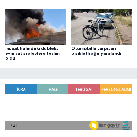
İnşaat halindeki dubleks
Otomobille çarpışan
evin çatısı alevlere teslim
bisikletli ağır yaralandı
oldu