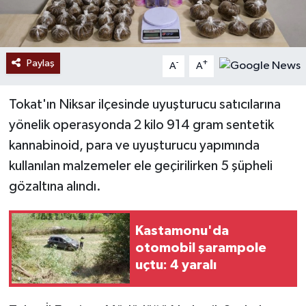
Paylaş
-
+
A
A
Tokat'ın Niksar ilçesinde uyuşturucu satıcılarına
yönelik operasyonda 2 kilo 914 gram sentetik
kannabinoid, para ve uyuşturucu yapımında
kullanılan malzemeler ele geçirilirken 5 şüpheli
gözaltına alındı.
Kastamonu'da
otomobil şarampole
uçtu: 4 yaralı