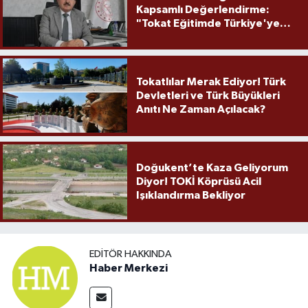
Kapsamlı Değerlendirme:
"Tokat Eğitimde Türkiye'ye
Örnek Olmaya Devam Ediyor"
Tokatlılar Merak Ediyor! Türk
Devletleri ve Türk Büyükleri
Anıtı Ne Zaman Açılacak?
Doğukent’te Kaza Geliyorum
Diyor! TOKİ Köprüsü Acil
Işıklandırma Bekliyor
EDITÖR HAKKINDA
Haber Merkezi