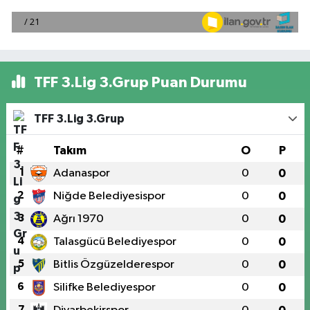
TFF 3.Lig 3.Grup Puan Durumu
TFF 3.Lig 3.Grup
#
Takım
O
P
1
Adanaspor
0
0
2
Niğde Belediyesispor
0
0
3
Ağrı 1970
0
0
4
Talasgücü Belediyespor
0
0
5
Bitlis Özgüzelderespor
0
0
6
Silifke Belediyespor
0
0
7