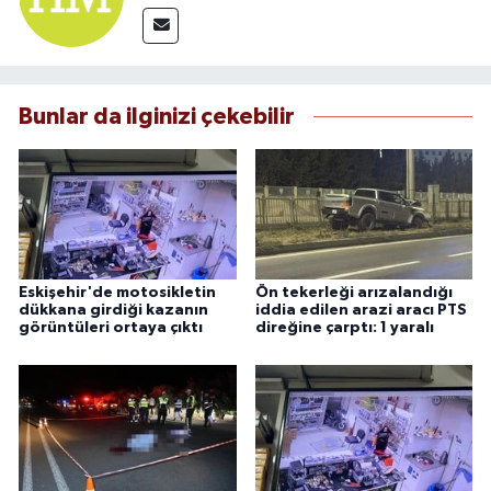
Bunlar da ilginizi çekebilir
Eskişehir'de motosikletin
Ön tekerleği arızalandığı
dükkana girdiği kazanın
iddia edilen arazi aracı PTS
görüntüleri ortaya çıktı
direğine çarptı: 1 yaralı