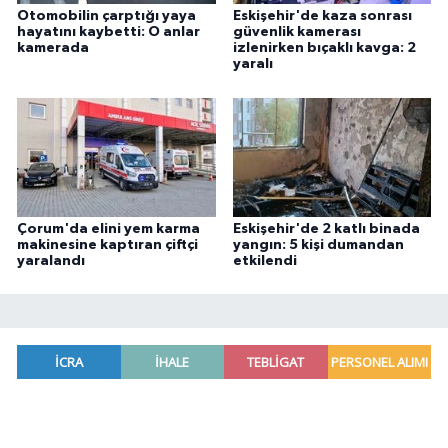
Otomobilin çarptığı yaya
Eskişehir'de kaza sonrası
hayatını kaybetti: O anlar
güvenlik kamerası
kamerada
izlenirken bıçaklı kavga: 2
yaralı
Çorum'da elini yem karma
Eskişehir'de 2 katlı binada
makinesine kaptıran çiftçi
yangın: 5 kişi dumandan
yaralandı
etkilendi