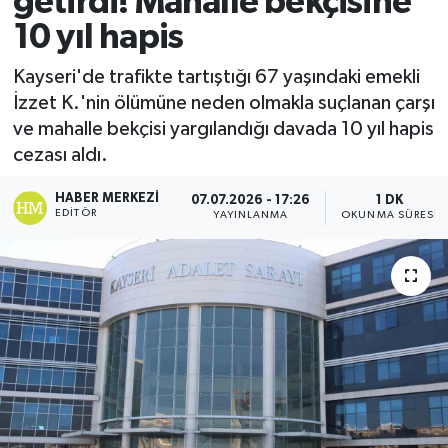
getirdi! Mahalle bekçisine
10 yıl hapis
Ekonomi
Kayseri'de trafikte tartıştığı 67 yaşındaki emekli
Sağlık
İzzet K.'nin ölümüne neden olmakla suçlanan çarşı
ve mahalle bekçisi yargılandığı davada 10 yıl hapis
Tokat Haber
cezası aldı.
HABER MERKEZI
07.07.2026 - 17:26
1 DK
EDITÖR
YAYINLANMA
OKUNMA SÜRESI