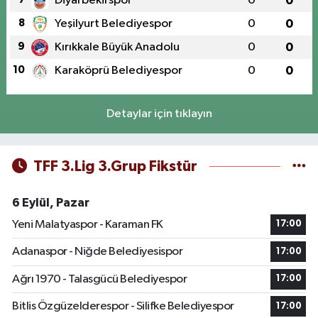
Diyarbekirspor
0
0
8
Yeşilyurt Belediyespor
0
0
9
Kırıkkale Büyük Anadolu
0
0
10
Karaköprü Belediyespor
0
0
Detaylar için tıklayın
TFF 3.Lig 3.Grup Fikstür
6 Eylül, Pazar
Yeni Malatyaspor - Karaman FK
17:00
Adanaspor - Niğde Belediyesispor
17:00
Ağrı 1970 - Talasgücü Belediyespor
17:00
Bitlis Özgüzelderespor - Silifke Belediyespor
17:00