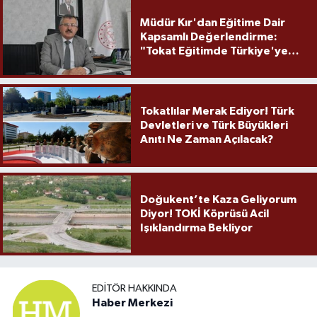
Müdür Kır'dan Eğitime Dair
Kapsamlı Değerlendirme:
"Tokat Eğitimde Türkiye'ye
Örnek Olmaya Devam Ediyor"
Tokatlılar Merak Ediyor! Türk
Devletleri ve Türk Büyükleri
Anıtı Ne Zaman Açılacak?
Doğukent’te Kaza Geliyorum
Diyor! TOKİ Köprüsü Acil
Işıklandırma Bekliyor
EDITÖR HAKKINDA
Haber Merkezi