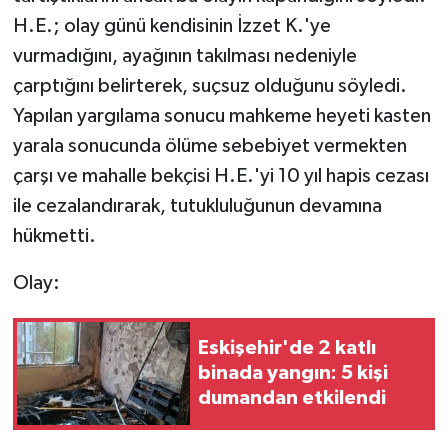
H.E.; olay günü kendisinin İzzet K.'ye
vurmadığını, ayağının takılması nedeniyle
çarptığını belirterek, suçsuz olduğunu söyledi.
Yapılan yargılama sonucu mahkeme heyeti kasten
yarala sonucunda ölüme sebebiyet vermekten
çarşı ve mahalle bekçisi H.E.'yi 10 yıl hapis cezası
ile cezalandırarak, tutukluluğunun devamına
hükmetti.
Olay:
Eskişehir'de 2 katlı
binada yangın: 5 kişi
dumandan etkilendi