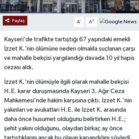
Paylaş
-
+
A
A
Kayseri'de trafikte tartıştığı 67 yaşındaki emekli
İzzet K.'nin ölümüne neden olmakla suçlanan çarşı
ve mahalle bekçisi yargılandığı davada 10 yıl hapis
cezası aldı.
İzzet K.'nin ölümüyle ilgili olarak mahalle bekçisi
H.E. karar duruşmasında Kayseri 3. Ağır Ceza
Mahkemesi'nde hakim karşısına çıktı. İzzet K.'nin
yakınları ve avukatları H.E. ile İzzet K. arasında
daha önce husumet olduğunu belirtirken H.E.;
şehit yakını olduğunu, olaydan birkaç ay önce
tartıştıklarını ancak bu olayın kapandığını söyledi.