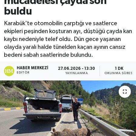
mücadelesi çayda son
buldu
Ekonomi
Karabük'te otomobilin çarptığı ve saatlerce
Sağlık
ekipleri peşinden koşturan ayı, düştüğü çayda kan
kaybı nedeniyle telef oldu. Dün gece yaşanan
Tokat Haber
olayda yaralı halde tünelden kaçan ayının cansız
bedeni sabah saatlerinde bulundu.
HABER MERKEZI
27.06.2026 - 13:30
1 DK
EDITÖR
YAYINLANMA
OKUNMA SÜRESI