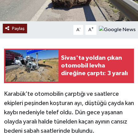
Paylaş
-
+
A
A
Sivas'ta yoldan çıkan
otomobil levha
direğine çarptı: 3 yaralı
Karabük'te otomobilin çarptığı ve saatlerce
ekipleri peşinden koşturan ayı, düştüğü çayda kan
kaybı nedeniyle telef oldu. Dün gece yaşanan
olayda yaralı halde tünelden kaçan ayının cansız
bedeni sabah saatlerinde bulundu.