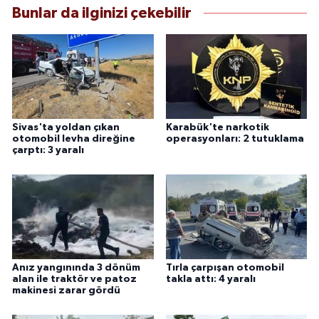
Bunlar da ilginizi çekebilir
Sivas'ta yoldan çıkan
Karabük'te narkotik
otomobil levha direğine
operasyonları: 2 tutuklama
çarptı: 3 yaralı
Anız yangınında 3 dönüm
Tırla çarpışan otomobil
alan ile traktör ve patoz
takla attı: 4 yaralı
makinesi zarar gördü