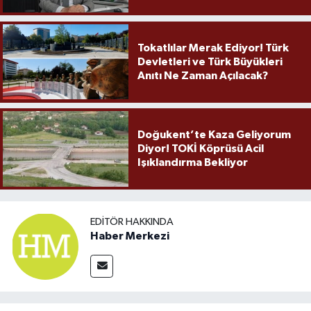
Örnek Olmaya Devam Ediyor"
Tokatlılar Merak Ediyor! Türk
Devletleri ve Türk Büyükleri
Anıtı Ne Zaman Açılacak?
Doğukent’te Kaza Geliyorum
Diyor! TOKİ Köprüsü Acil
Işıklandırma Bekliyor
EDITÖR HAKKINDA
Haber Merkezi