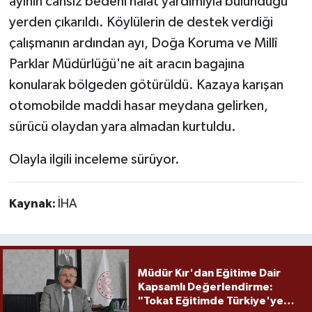
ayının cansız bedeni halat yardımıyla bulunduğu
yerden çıkarıldı. Köylülerin de destek verdiği
çalışmanın ardından ayı, Doğa Koruma ve Millî
Parklar Müdürlüğü'ne ait aracın bagajına
konularak bölgeden götürüldü. Kazaya karışan
otomobilde maddi hasar meydana gelirken,
sürücü olaydan yara almadan kurtuldu.
Olayla ilgili inceleme sürüyor.
Kaynak:
İHA
Müdür Kır'dan Eğitime Dair
Kapsamlı Değerlendirme:
"Tokat Eğitimde Türkiye'ye